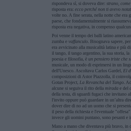
rispondeva
sì
, si doveva dire:
strano, come 
risposta era:
ecco perché non ti avevo nota
volte no. A fine serata, nella notte che era 
paese, che fondamentalmente si riassumeva
risposta era negativa, in compenso qualcun
Poi venne il tempo dei balli latino american
zumba e
vaffanculo
. Bisognava sapere, per 
era avvicinato alla musicalità latina e più di 
il tango, il tango argentino, la sua storia,
poesia e filosofia, è
un pensiero triste che s
musicale, un modo di esprimersi in un ling
dell'Unesco. Ascoltava Carlos Gardel,
El d
composizioni di Astor Piazzolla, il coinvo
Gotan Project,
La Revancha del Tango
. A
alcune si seguiva il rito della
mirada
e del
della testa, di sguardi fugaci che invitano 
l'invito oppure può guardare in un’altra dir
dover dire di no ad un uomo che si present
il peso della richiesta e l'eventuale "offesa
invece gli uomini puntano, sono pesanti e in
Mano a mano che diventava più bravo, in 