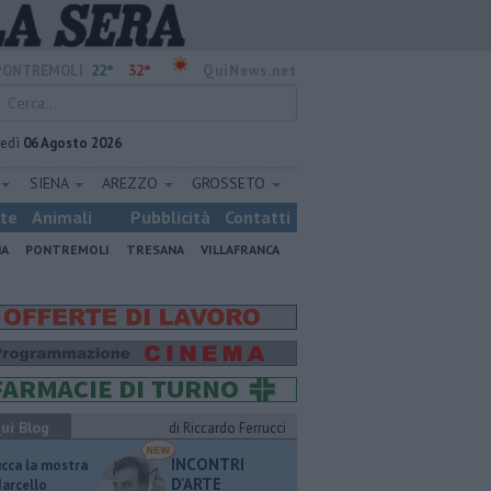
22°
32°
PONTREMOLI
QuiNews.net
vedì
06 Agosto 2026
SIENA
AREZZO
GROSSETO
ste
Animali
Pubblicità
Contatti
NA
PONTREMOLI
TRESANA
VILLAFRANCA
ui Blog
di Riccardo Ferrucci
INCONTRI
ucca la mostra
D'ARTE
Marcello