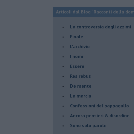
Articoli dal Blog “Racconti della do
La controversia degli azzimi
Finale
L'archivio
I nomi
Essere
Res rebus
De mente
La marcia
Confessioni del pappagallo
Ancora pensieri & disordine
Sono solo parole