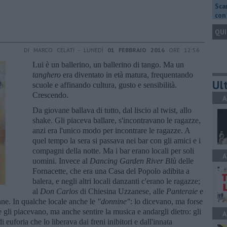
Scar
con 
QUI
DI MARCO CELATI - LUNEDÌ
01 FEBBRAIO 2016
ORE 12:56
Lui è un ballerino, un ballerino di tango. Ma un
tanghero
era diventato in età matura, frequentando
Ult
scuole e affinando cultura, gusto e sensibilità.
Crescendo.
A
Da giovane ballava di tutto, dal liscio al twist, allo
shake. Gli piaceva ballare, s'incontravano le ragazze,
anzi era l'unico modo per incontrare le ragazze. A
quel tempo la sera si passava nei bar con gli amici e i
compagni della notte. Ma i bar erano locali per soli
A
uomini. Invece al
Dancing Garden River Blù
delle
Fornacette, che era una Casa del Popolo adibita a
balera, e negli altri locali danzanti c'erano le ragazze;
al
Don Carlos
di Chiesina Uzzanese, alle
Panteraie
e
nne. In qualche locale anche le
"donnine"
: lo dicevano, ma forse
gli piacevano, ma anche sentire la musica e andargli dietro: gli
A
euforia che lo liberava dai freni inibitori e dall'innata