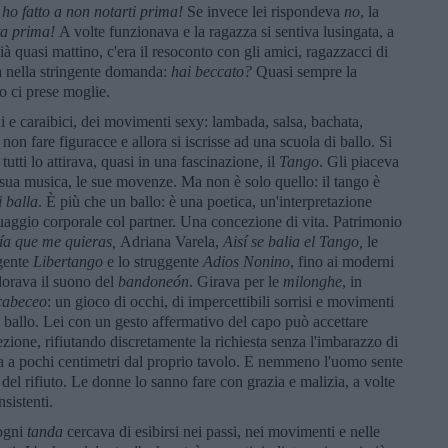
ho fatto a non notarti prima!
Se invece lei rispondeva
no
, la
ta prima!
A volte funzionava e la ragazza si sentiva lusingata, a
già quasi mattino, c'era il resoconto con gli amici, ragazzacci di
 nella stringente domanda:
hai beccato?
Quasi sempre la
o ci prese moglie.
i e caraibici, dei movimenti sexy: lambada, salsa, bachata,
non fare figuracce e allora si iscrisse ad una scuola di ballo. Si
tutti lo attirava, quasi in una fascinazione, il
Tango
. Gli piaceva
 la sua musica, le sue movenze. Ma non è solo quello: il tango è
i balla
. È più che un ballo: è una poetica, un'interpretazione
uaggio corporale col partner. Una concezione di vita. Patrimonio
ía que me quieras,
Adriana Varela,
Aisí se balia el Tango,
le
lgente
Libertango
e lo struggente
Adios Nonino
, fino ai moderni
dorava il suono del
bandoneón
. Girava per le
milonghe
, in
cabeceo
: un gioco di occhi, di impercettibili sorrisi e movimenti
al ballo. Lei con un gesto affermativo del capo può accettare
ezione, rifiutando discretamente la richiesta senza l'imbarazzo di
a a pochi centimetri dal proprio tavolo. E nemmeno l'uomo sente
" del rifiuto. Le donne lo sanno fare con grazia e malizia, a volte
sistenti.
ogni
tanda
cercava di esibirsi nei passi, nei movimenti e nelle