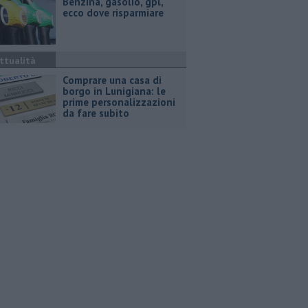
​Benzina, gasolio, gpl,
ecco dove risparmiare
ttualità
Comprare una casa di
borgo in Lunigiana: le
prime personalizzazioni
da fare subito