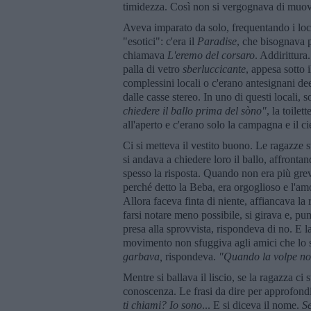
timidezza. Così non si vergognava di muove
Aveva imparato da solo, frequentando i loc
"esotici": c'era il
Paradise
, che bisognava
chiamava
L'eremo del corsaro
. Addirittura
palla di vetro
sberluccicante
, appesa sotto 
complessini locali o c'erano antesignani dee
dalle casse stereo. In uno di questi locali, s
chiedere il ballo prima del sòno"
, la toilet
all'aperto e c'erano solo la campagna e il cie
Ci si metteva il vestito buono. Le ragazze s
si andava a chiedere loro il ballo, affronta
spesso la risposta. Quando non era più gre
perché detto la Beba, era orgoglioso e l'am
Allora faceva finta di niente, affiancava la
farsi notare meno possibile, si girava e, pu
presa alla sprovvista, rispondeva di no. E l
movimento non sfuggiva agli amici che lo 
garbava,
rispondeva.
"Quando la volpe non
Mentre si ballava il liscio, se la ragazza ci
conoscenza. Le frasi da dire per approfondi
ti chiami? Io sono
... E si diceva il nome.
Se