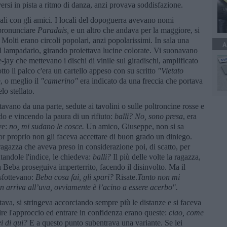
rsi in pista a ritmo di danza, anzi provava soddisfazione.
ali con gli amici. I locali del dopoguerra avevano nomi
 pronunciare
Paradais,
e un altro che andava per la maggiore, si
. Molti erano circoli popolari, anzi popolarissimi. In sala una
A
il lampadario, girando proiettava lucine colorate. Vi suonavano
-jay che mettevano i dischi di vinile sul giradischi, amplificato
otto il palco c'era un cartello appeso con su scritto
"Vietato
te, o meglio il
"camerino"
era indicato da una freccia che portava
lo stellato.
tavano da una parte, sedute ai tavolini o sulle poltroncine rosse e
ndo e vincendo la paura di un rifiuto:
balli? No, sono presa
, era
ve:
no, mi sudano le cosce.
Un amico, Giuseppe, non si sa
or proprio non gli faceva accettare di buon grado un diniego.
 ragazza che aveva preso in considerazione poi, di scatto, per
ntandole l'indice, le chiedeva:
balli?
Il più delle volte la ragazza,
a Beba proseguiva imperterrito, facendo il disinvolto. Ma il
sfottevano:
Beba cosa fai, gli spari?
Risate.
Tanto non mi
 arriva all’uva, ovviamente è l’acino a essere acerbo".
 stava, si stringeva accorciando sempre più le distanze e si faceva
re l'approccio ed entrare in confidenza erano queste:
ciao, come
i di qui?
E a questo punto subentrava una variante. Se lei