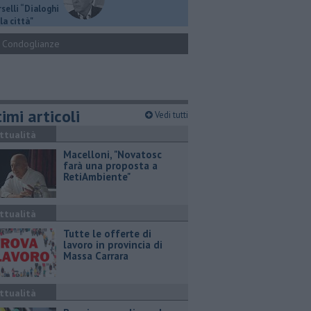
selli “Dialoghi
la città"
Condoglianze
imi articoli
Vedi tutti
ttualità
Macelloni, "Novatosc
farà una proposta a
RetiAmbiente"
ttualità
​Tutte le offerte di
lavoro in provincia di
Massa Carrara
ttualità