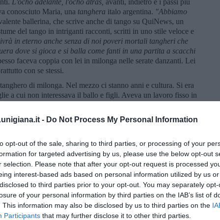
nti.
L
'ocho adelante, l'ocho atràs,
avanti, indietro e i passi più
aveva conosciuto Maria, una
tanghera
italo argentina.
"Abbiamo
valente ballerina, che scrive anche di tango su QuiNews, un
tume del tango in intriganti racconti, scritti in uno stile veloce e
ivr
à in eterno anche senza di noi poveri mortali tangheri che
era dove si gioca e si balla come fanti in una partita a scacchi
pesso faceva coppia con lei in milonga nelle serate danzanti. Lei
attutto con se stessi.
a tanghero di milonga. Nel mezzo ci stanno anni e cultura. Si era
e a cui non interessava il ballo e figli. Aveva un lavoro fisso in
male. Non si sa se era felice, nemmeno lui lo sapeva, nessuno lo
amici un giorno la settimana avevano il calcetto e chissà se era
nigiana.it -
Do Not Process My Personal Information
tango ed era solo tango. A volte incontrava Maria, a volte no. E
ita è un tango.
to opt-out of the sale, sharing to third parties, or processing of your per
formation for targeted advertising by us, please use the below opt-out s
r selection. Please note that after your opt-out request is processed y
eing interest-based ads based on personal information utilized by us or
disclosed to third parties prior to your opt-out. You may separately opt-
 è una frase famosa di
Enrique Santos Discépolo. La sintesi
losure of your personal information by third parties on the IAB’s list of
 "La volpe e l'uva" è di Maria Caruso che scrive con questo nome
. This information may also be disclosed by us to third parties on the
IA
e" ed è sua anche la riflessione sull'eternità del tango. Da lei
Participants
that may further disclose it to other third parties.