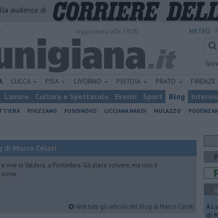
alla audience di
o
Aggiornato alle 19:00
METEO:
Gio
A
LUCCA
PISA
LIVORNO
PISTOIA
PRATO
FIRENZE
Lavoro
Cultura e Spettacolo
Eventi
Sport
Blog
Intervi
ATTIERA
FIVIZZANO
FOSDINOVO
LICCIANA NARDI
MULAZZO
PODENZA
 di Marco Celati
vive in Valdera, a Pontedera. Gli piace scrivere, ma non è
scrive.
Q
Vedi tutti gli articoli del blog di Marco Celati
A L
di 