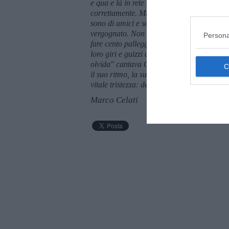
e qua e là in rete ho saccheggiato le poche 
correttamente. Mi scuso se non è stato così.
sono di amici e sono travisati. Non so ba
vergognato. Non so se mi sarebbe piaciuto
Persona
fare cento palleggi, il calcio era per gli u
loro giri e guizzi di ballo: chissà se ero si
olvida" cantava Gardel "
florecerá
la vida,
il suo ritmo, la sua filosofia. Ammiro e invi
vitale tristezza: del tango sento la malinc
Marco Celati