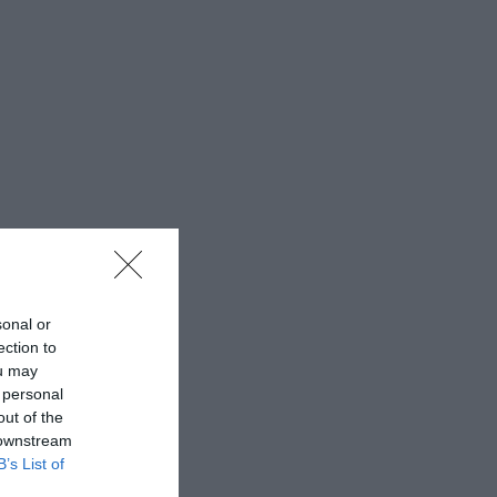
sonal or
ection to
ou may
 personal
out of the
 downstream
B’s List of