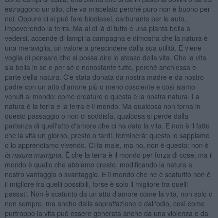
estraggono un olio, che va miscelato perché puro non è buono per
noi. Oppure ci si può fare biodiesel, carburante per le auto,
impoverendo la terra. Ma al di là di tutto è una pianta bella a
vedersi, accende di lampi la campagna e dimostra che la natura è
una meraviglia, un valore a prescindere dalla sua utilità. E viene
voglia di pensare che si possa dire lo stesso della vita. Che la vita
sia bella in sé e per sé o nonostante tutto, perché anch'essa è
parte della natura. C'è stata donata da nostra madre e da nostro
padre con un atto d'amore più o meno cosciente e così siamo
venuti al mondo: come creature e questa è la nostra natura. La
natura è la terra e la terra è il mondo. Ma qualcosa non torna in
questo passaggio o non ci soddisfa, qualcosa si perde dalla
partenza di quell'atto d'amore che ci ha dato la vita. E non è il fatto
che la vita un giorno, presto o tardi, terminerà: questo lo sappiamo
o lo apprendiamo vivendo. Ci fa male, ma no, non è questo: non è
la natura matrigna
. È che la terra è il mondo per forza di cose, ma il
mondo è quello che abbiamo creato, modificando la natura a
nostro vantaggio o svantaggio. E il mondo che ne è scaturito non è
il migliore fra quelli possibili, forse è solo il migliore tra quelli
passati. Non è scaturito da un atto d'amore come la vita, non solo o
non sempre, ma anche dalla sopraffazione e dall'odio, così come
purtroppo la vita può essere generata anche da una violenza e da