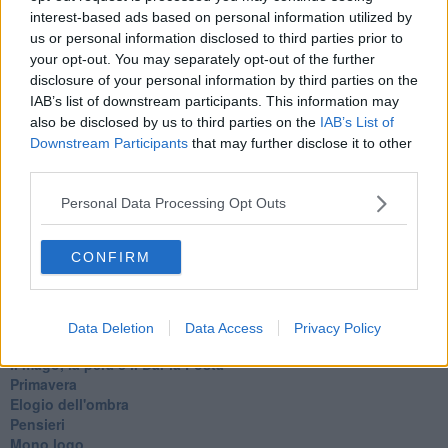
Dal balcone
interest-based ads based on personal information utilized by
Insomnia
us or personal information disclosed to third parties prior to
Il guardiano
your opt-out. You may separately opt-out of the further
Lo sgombero
disclosure of your personal information by third parties on the
Erodoto e Tucidide
IAB’s list of downstream participants. This information may
Il padre della storia
also be disclosed by us to third parties on the
IAB’s List of
Pensieri brevi
L'evoluzione della specie
Downstream Participants
that may further disclose it to other
Il servizio
third parties.
Riflessioni
L'Oscuro
Personal Data Processing Opt Outs
Generazioni
Cristobal
CONFIRM
Il paese dei balocchi
Ciò che resta
La balena
Vittorio
Data Deletion
Data Access
Privacy Policy
La bufera
Il mago, la pera e il Bar la Posta
Primavera
Elogio dell'ombra
Pensieri
Mono logo