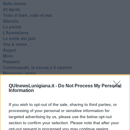
Belle lettere
25 Aprile
Todo el bien, todo el mal
Silenzio
Le parole
​L’Australiana
Le stelle del jazz
Vita & morte
Auguri
Moro
Passanti
Continuando, la nonna e il carretto
Metaverso smart
Fiamme
Anzi
QUInewsLunigiana.it -
Do Not Process My Personal
Confessioni autoreferenziali
Information
Utopie
Estate
If you wish to opt-out of the sale, sharing to third parties, or
Il lago
processing of your personal or sensitive information for
Il diluvio
targeted advertising by us, please use the below opt-out
La classe
section to confirm your selection. Please note that after your
Pensieri incoerenti
opt-out request is processed you may continue seeing