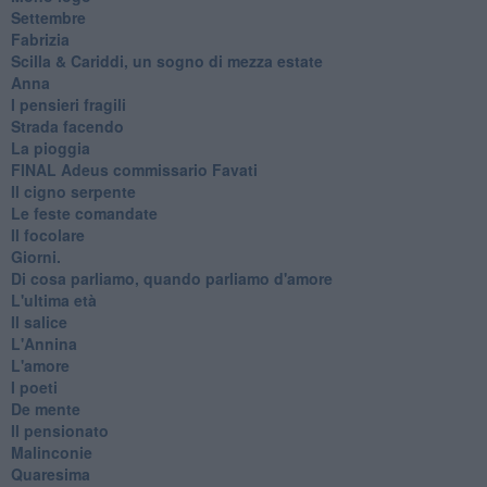
Settembre
Fabrizia
​Scilla & Cariddi, un sogno di mezza estate
Anna
I pensieri fragili
Strada facendo
La pioggia
FINAL Adeus commissario Favati
Il cigno serpente
Le feste comandate
Il focolare
Giorni.
Di cosa parliamo, quando parliamo d'amore
L'ultima età
Il salice
L'Annina
L'amore
I poeti
De mente
Il pensionato
Malinconie
Quaresima