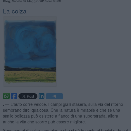
,
Sabato
ore 08:00
Blog
07 Maggio 2016
La colza
. —
L'auto corre veloce. I campi gialli stasera, sulla via del ritorno
sembrano dirci qualcosa. Che la natura è mirabile e che se una
simile bellezza può esistere a fianco di una superstrada, allora
anche la vita che scorre può essere migliore.
Sono campi di colza, una pianta che si dà in pasto ai bovini o da cui