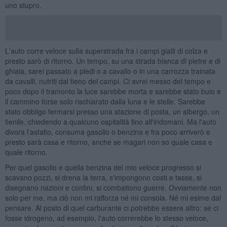
uno stupro.
L'auto corre veloce sulla superstrada fra i campi gialli di colza e
presto sarò di ritorno. Un tempo, su una strada bianca di pietre e di
ghiaia, sarei passato a piedi o a cavallo o in una carrozza trainata
da cavalli, nutriti dal fieno dei campi. Ci avrei messo del tempo e
poco dopo il tramonto la luce sarebbe morta e sarebbe stato buio e
il cammino forse solo rischiarato dalla luna e le stelle. Sarebbe
stato obbligo fermarsi presso una stazione di posta, un albergo, un
fienile, chiedendo a qualcuno ospitalità fino all'indomani. Ma l'auto
divora l'asfalto, consuma gasolio o benzina e fra poco arriverò e
presto sarà casa e ritorno, anche se magari non so quale casa e
quale ritorno.
Per quel gasolio e quella benzina del mio veloce progresso si
scavano pozzi, si drena la terra, s'impongono costi e tasse, si
disegnano nazioni e confini, si combattono guerre. Ovviamente non
solo per me, ma ciò non mi rafforza né mi consola. Né mi esime dal
pensare. Al posto di quel carburante ci potrebbe essere altro: se ci
fosse idrogeno, ad esempio, l'auto correrebbe lo stesso veloce,