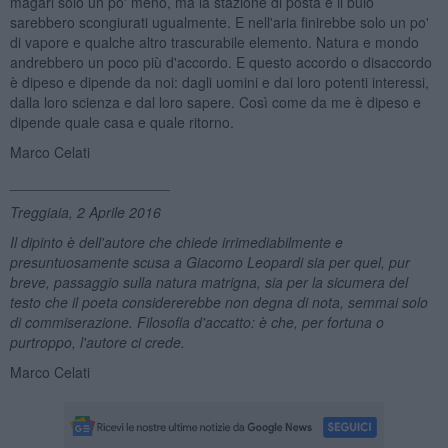
magari solo un po' meno, ma la stazione di posta e il buio
sarebbero scongiurati ugualmente. E nell'aria finirebbe solo un po'
di vapore e qualche altro trascurabile elemento. Natura e mondo
andrebbero un poco più d'accordo. E questo accordo o disaccordo
è dipeso e dipende da noi: dagli uomini e dai loro potenti interessi,
dalla loro scienza e dal loro sapere. Così come da me è dipeso e
dipende quale casa e quale ritorno.
Marco Celati
____________________
Treggiaia, 2 Aprile 2016
Il dipinto è dell'autore che chiede irrimediabilmente e
presuntuosamente scusa a Giacomo Leopardi sia per quel,
pur
breve, passaggio sulla natura matrigna, sia per la sicumera del
testo che il poeta considererebbe non degna di nota, semmai solo
di commiserazione. Filosofia d'accatto: è che, per fortuna o
purtroppo, l'autore ci crede.
Marco Celati