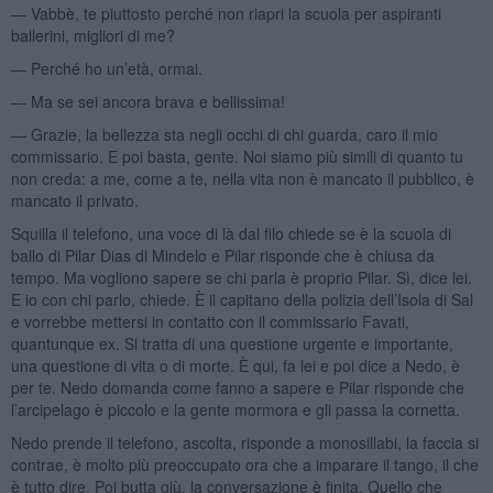
— Vabbè, te piuttosto perché non riapri la scuola per aspiranti
ballerini, migliori di me?
— Perché ho un’età, ormai.
— Ma se sei ancora brava e bellissima!
— Grazie, la bellezza sta negli occhi di chi guarda, caro il mio
commissario. E poi basta, gente. Noi siamo più simili di quanto tu
non creda: a me, come a te, nella vita non è mancato il pubblico, è
mancato il privato.
Squilla il telefono, una voce di là dal filo chiede se è la scuola di
ballo di Pilar Dias di Mindelo e Pilar risponde che è chiusa da
tempo. Ma vogliono sapere se chi parla è proprio Pilar. Sì, dice lei.
E io con chi parlo, chiede. È il capitano della polizia dell’Isola di Sal
e vorrebbe mettersi in contatto con il commissario Favati,
quantunque ex. Si tratta di una questione urgente e importante,
una questione di vita o di morte. È qui, fa lei e poi dice a Nedo, è
per te. Nedo domanda come fanno a sapere e Pilar risponde che
l’arcipelago è piccolo e la gente mormora e gli passa la cornetta.
Nedo prende il telefono, ascolta, risponde a monosillabi, la faccia si
contrae, è molto più preoccupato ora che a imparare il tango, il che
è tutto dire. Poi butta giù, la conversazione è finita. Quello che