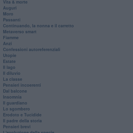
Vita & morte
Auguri
Moro
Passanti
Continuando, la nonna e il carretto
Metaverso smart
Fiamme
Anzi
Confessioni autoreferenziali
Utopie
Estate
Il lago
Il diluvio
La classe
Pensieri incoerenti
Dal balcone
Insomnia
Il guardiano
Lo sgombero
Erodoto e Tucidide
Il padre della storia
Pensieri brevi
L'evoluzione della specie