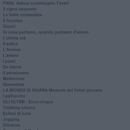
FINAL Adeus commissario Favati
Il cigno serpente
Le feste comandate
Il focolare
Giorni.
Di cosa parliamo, quando parliamo d'amore
L'ultima età
Il salice
L'Annina
L'amore
I poeti
De mente
Il pensionato
Malinconie
Quaresima
LA BIONDA DI SOIANA Memorie del Celati giovane
I palloncini
GLI ULTIMI - Ecco cinque
Trekking urbano
Eclissi di luna
Jogging
Distanza