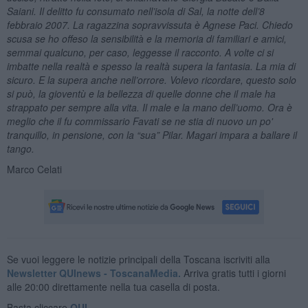
Saiani. Il delitto fu consumato nell’isola di Sal, la notte dell’8
febbraio 2007. La ragazzina sopravvissuta è Agnese Paci. Chiedo
scusa se ho offeso la sensibilità e la memoria di familiari e amici,
semmai qualcuno, per caso, leggesse il racconto. A volte ci si
imbatte nella realtà e spesso la realtà supera la fantasia. La mia di
sicuro. E la supera anche nell’orrore. Volevo ricordare, questo solo
si può, la gioventù e la bellezza di quelle donne che il male ha
strappato per sempre alla vita. Il male e la mano dell’uomo. Ora è
meglio che il fu commissario Favati se ne stia di nuovo un po'
tranquillo, in pensione, con la “sua” Pilar.
Magari impara a ballare il
tango.
Marco Celati
Se vuoi leggere le notizie principali della Toscana iscriviti alla
Newsletter QUInews - ToscanaMedia.
Arriva gratis tutti i giorni
alle 20:00 direttamente nella tua casella di posta.
Basta cliccare
QUI