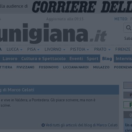
alla audience di
o
Aggiornato alle 09:15
METEO:
Sab
A
LUCCA
PISA
LIVORNO
PISTOIA
PRATO
FIRENZE
Lavoro
Cultura e Spettacolo
Eventi
Sport
Blog
Intervi
ATTIERA
FIVIZZANO
FOSDINOVO
LICCIANA NARDI
MULAZZO
PODENZA
 di Marco Celati
vive in Valdera, a Pontedera. Gli piace scrivere, ma non è
scrive.
Q
Vedi tutti gli articoli del blog di Marco Celati
​Un 
civ