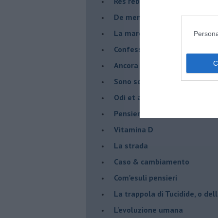
Res rebus
De mente
La marcia
Persona
Confessioni del pappagallo
Ancora pensieri & disordine
Sono solo parole
Odi et amo
Pensieri in disordine sparso
Vitamina D
La strada
Caso & cambiamento
Com'esuli pensieri
La trappola di Tucidide, o dell
L'evoluzione umana