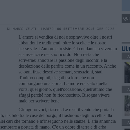
QUI
DI MARCO CELATI - MARTEDÌ
06 SETTEMBRE 2016
ORE 09:28
L'amore si vendica di noi e sopravvive oltre i nostri
abbandoni e tradimenti, oltre le scelte e le nostre
Ult
stesse vite. L'amore ci resiste. Ci condanna a vivere in
sua assenza e nel suo ricordo. Non resta che
A
scriverne: annotare la passione degli incontri e la
desolazione delle perdite come in un racconto. Anche
se ogni frase descrive scenari, sensazioni, stati
d'animo compiuti, slegati tra loro che non
compongono una storia. L'amore era stato quella
volta, quel giorno, quell'occasione, quell'attimo che
A
sfuggì perché non fu riconosciuto. Bisogna vivere
male per scrivere bene.
Giungono voci, stasera. Le reca il vento che porta la
i, il sibilo tra le case del borgo, il frastuono degli uccelli sulla
iei cari che tornano e m'inseguono nelle stanze. L'aria annuncia
A
sembrare a portata di mano. C'è un odore di terra e di erba