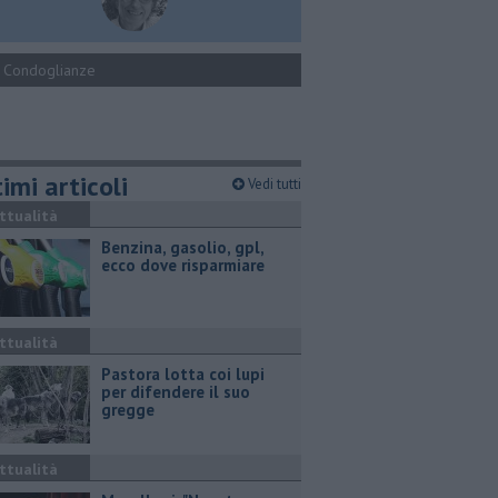
Condoglianze
imi articoli
Vedi tutti
ttualità
​Benzina, gasolio, gpl,
ecco dove risparmiare
ttualità
Pastora lotta coi lupi
per difendere il suo
gregge
ttualità