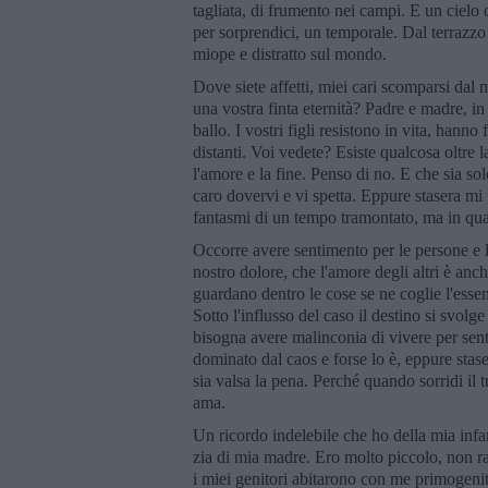
tagliata, di frumento nei campi. E un cielo
per sorprendici, un temporale. Dal terrazzo
miope e distratto sul mondo.
Dove siete affetti, miei cari scomparsi dal
una vostra finta eternità? Padre e madre, in
ballo. I vostri figli resistono in vita, hanno 
distanti. Voi vedete? Esiste qualcosa oltre la
l'amore e la fine. Penso di no. E che sia so
caro dovervi e vi spetta. Eppure stasera mi 
fantasmi di un tempo tramontato, ma in qual
Occorre avere sentimento per le persone e le 
nostro dolore, che l'amore degli altri è anch
guardano dentro le cose se ne coglie l'essenz
Sotto l'influsso del caso il destino si svolg
bisogna avere malinconia di vivere per senti
dominato dal caos e forse lo è, eppure stase
sia valsa la pena. Perché quando sorridi il t
ama.
Un ricordo indelebile che ho della mia infa
zia di mia madre. Ero molto piccolo, non
i miei genitori abitarono con me primogeni