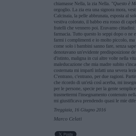
chiamasse Nella, la zia Nella.
"Questo è M
orgoglio. La zia era una signora mora, vestit
Calcinaia, la pelle abbrunata, esposta al s
vestiva colorato, il babbo era rosso di capel
fratelli che vennero poi. Eravamo cittadin
farmacia. Tutto questo lo seppi dopo o ne 
farmi i complimenti e io molto piccolo, ma g
come solo i bambini sanno fare, senza sape
denotavano un'evidente predisposizione dell
d'istinto, maligna in cui altre volte nella v
maleducazione che mia madre subito s'inca
costernata mi impartì infatti una severa lez
C'entrano, c'entrano, per due ragioni. Parti
che ricordo di un'età così acerba, mi inseg
per le persone, specie per la gente sempli
trasmettermi l'insegnamento contenuto nell
mi giustificava prendendo quasi le mie difese
Treggiaia, 16 Giugno 2016
Marco Celati