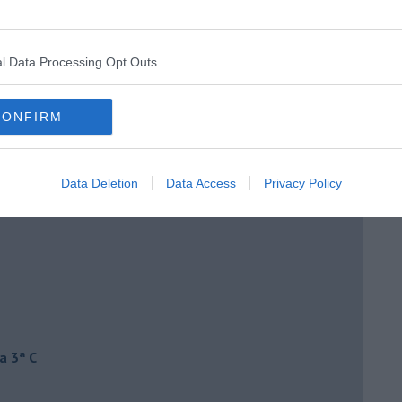
l Data Processing Opt Outs
CONFIRM
Data Deletion
Data Access
Privacy Policy
a 3ª C