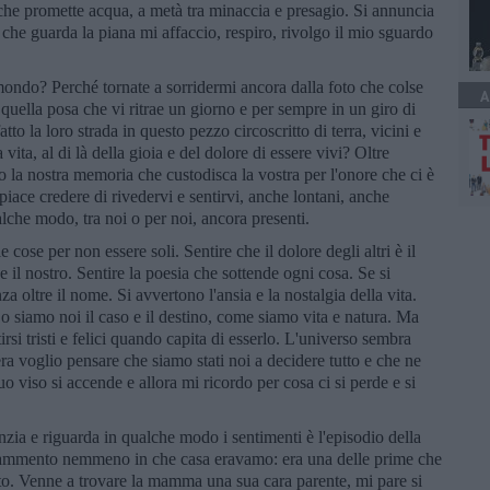
 che promette acqua, a metà tra minaccia e presagio. Si annuncia
 che guarda la piana mi affaccio, respiro, rivolgo il mio sguardo
 mondo? Perché tornate a sorridermi ancora dalla foto che colse
A
 quella posa che vi ritrae un giorno e per sempre in un giro di
fatto la loro strada in questo pezzo circoscritto di terra, vicini e
 vita, al di là della gioia e del dolore di essere vivi? Oltre
lo la nostra memoria che custodisca la vostra per l'onore che ci è
piace credere di rivedervi e sentirvi, anche lontani, anche
che modo, tra noi o per noi, ancora presenti.
cose per non essere soli. Sentire che il dolore degli altri è il
e il nostro. Sentire la poesia che sottende ogni cosa. Se si
a oltre il nome. Si avvertono l'ansia e la nostalgia della vita.
e o siamo noi il caso e il destino, come siamo vita e natura. Ma
rsi tristi e felici quando capita di esserlo. L'universo sembra
ra voglio pensare che siamo stati noi a decidere tutto e che ne
uo viso si accende e allora mi ricordo per cosa ci si perde e si
nzia e riguarda in qualche modo i sentimenti è l'episodio della
 rammento nemmeno in che casa eravamo: era una delle prime che
to. Venne a trovare la mamma una sua cara parente, mi pare si