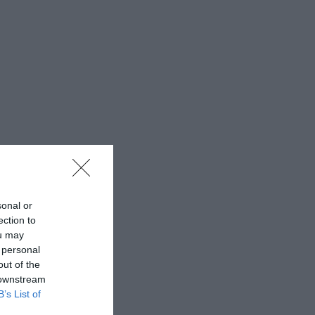
sonal or
ection to
ou may
 personal
out of the
 downstream
B’s List of