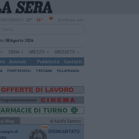
22°
31°
PONTREMOLI
QuiNews.net
ato
08 Agosto 2026
SIENA
AREZZO
GROSSETO
ste
Animali
Pubblicità
Contatti
NA
PONTREMOLI
TRESANA
VILLAFRANCA
ui Blog
di Adolfo Santoro
DISINCANTATO
esempio di
ismo