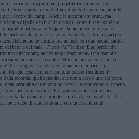
arco"
la mamma mi presentò, probabilmente con malcelato
a di nero e scura di carnato. I nostri parenti erano contadini in
ole per il lavoro dei campi. Anche la mamma era bruna, ma
li e lattato di pelle e io biondo e chiaro, come furono sorella e
i: impiegato il babbo, alla Piaggio e la mamma commessa in
ebbi coscienza da grande. La zia mi venne incontro, magari per
ià sufficientemente citrullo, me ne uscii con una battuta cattiva,
re del bene e del male.
"Pussa via!"
le dissi. Due parole che
'animo all'incontro, allo sviluppo relazionale. Una reazione
ita mi sarei con successo esibito. Oltre che un'evidente, innata
ricò di correggere. La mia povera mamma, in pace sia,
ione. Ma che cosa c'entrano con tutto questo i sentimenti?
rò dalla seconda: quell'episodio, che non a caso è uno dei pochi
nò, nella vergogna che ancora ne provo, un sentimento di rispetto
ce, come anche noi eravamo. E la prima ragione fu che, per
a seconda, la mamma, scusandosi con la zia e davanti a lei che
, me le dette di santa ragione e con tutti i sentimenti.