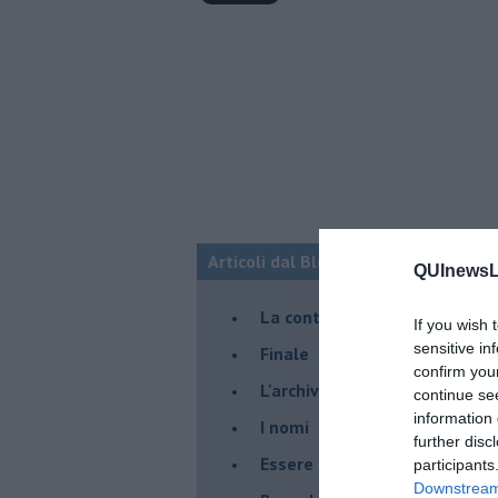
Articoli dal Blog “Racconti della do
QUInewsLu
La controversia degli azzimi
If you wish 
sensitive in
Finale
confirm you
L'archivio
continue se
information 
I nomi
further disc
Essere
participants
Downstream 