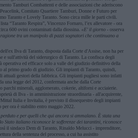
vimento Tamburi Combattenti e delle associazioni che aderiscono
: Peacelink, Comitato Quartiere Tamburi, Donne e Futuro per
mo Taranto e Lovely Taranto. Sono circa mille le parti civili.
 lista “Taranto Respira”, Vincenzo Fornaro, l’ex allevatore - ora
circa 600 ovini contaminati dalla diossina.
«
E' il
giorno
- osserva
ha ragione tra un manipolo di pazzi sognatori che continuano a
 dell'ex Ilva di Taranto, disposta dalla Corte d'Assise, non ha per
 e sull'attività del siderurgico di Taranto. La confisca degli
 operativa ed efficace solo a valle del giudizio definitivo della
o al primo grado di giudizio. Gli impianti di Taranto, quindi,
i attuali gestori della fabbrica. Gli impianti pugliesi sono infatti
e da una legge del 2012, confermata anche dalla Corte
o parchi minerali, agglomerato, cokerie, altiforni e acciaierie.
prietà di Ilva - in amministrazione straordinaria - all'acquirente,
Mittal Italia e Invitalia, è previsto il dissequestro degli impianti
 per ora è stabilito entro maggio 2022.
perduto e per quelli che qui ancora si ammalano. È stata una
lo Stato italiano riconosce le sofferenze dei tarantini, riconosce
osì il sindaco Dem di Taranto, Rinaldo Melucci - imprenditore,
ttura della sentenza del processo, a cui ha assistito