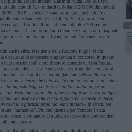
io del plurimiliardario indiano, Lakshmi Mittal. Nel 2018 ha
 un utile netto di 5,14 miliardi di dollari e 209.000 dipendenti.
 2005 al 2018 la società è stata proprietaria anche dell’ex
ilimento è stato ceduto alla Liberty Steel, altra società
ede centrale a Londra, 30 mila dipendenti, oltre 200 sedi nei
A
cità aziendale. Il suo proprietario è Sanjeev Gupta, altro magnate
to per inciso - non hanno sufficienti quantità di vaccino anti
e.
flitti anche all'ex Presidente della Regione Puglia, Nichi
a è accusato di concussione aggravata in concorso, in quanto,
rcitato pressioni sull'allora direttore generale di Arpa Puglia,
 posizione della stessa Agenzia nei confronti delle emissioni
to condannato a 2 anni per favoreggiamento.
«
Mi ribello a una
dola -
una sentenza che colpisce chi non ha mai preso un soldo
 che ha imposto leggi contro i veleni. La condanna per me e
i dei Riva, ma coloro che ruppero lunghi silenzi e una diffusa
icina del diritto e della verità. Appelleremo questa sentenza,
 prova di una giustizia profondamente malata».
In effetti, per
 brutta “narrazione”. Più che giustizia per Vendola è stata
o corto, senza le sfumature di giudizio necessarie a comprendere
 ambiente e lavoro.
ato gli ambientalisti e i genitori tarantini in presidio. Tra gli