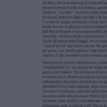
del film a me resta impressa la scena dell’op
muore di lavoro e della sua assenza, quando
Avallone, “Acciaio” - ne hanno tratto anche 
lavoratori, delle loro figlie, dei figli e u
ci si ritrova: troppo romanzato e forse sarà
dentro le cose. E allora mi torna in mente
dell’Ilva di Bagnoli e la scomparsa della N
manovale, divenuto tecnico specializzato,
Anche gli operai della Piaggio, mi raccont
“capo di lavoro” per essere assunti. Ma que
per pezzo, con perizia operaia, i macchinari
venduti. E che sarebbero presto venuti a po
Questi diversi scenari rappresentano, a lor
“assolutamente sì”, una parola fin troppo i
giorno, per crederci. Noi di sinistra si face
avverasse da sé. Resilienza nella tecnologia 
sollecitazione dinamica, determinata con app
riprendere il loro stato originale, dopo una d
l’acciaio, la resilienza, andrebbe anche ben
sia esteso anche alla psicologia. Perché gl
insomma, come dicevo, i casi sono due: o c’
dismissione delle acciaierie e che Dio ce l