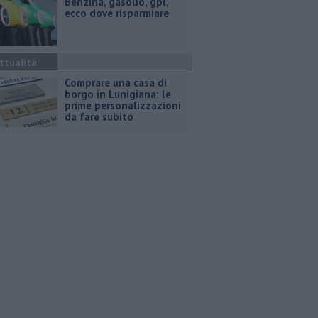
​Benzina, gasolio, gpl,
ecco dove risparmiare
ttualità
Comprare una casa di
borgo in Lunigiana: le
prime personalizzazioni
da fare subito