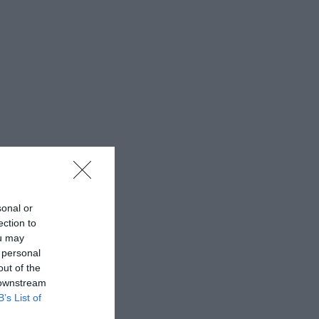
sonal or
ection to
ou may
 personal
out of the
 downstream
B’s List of