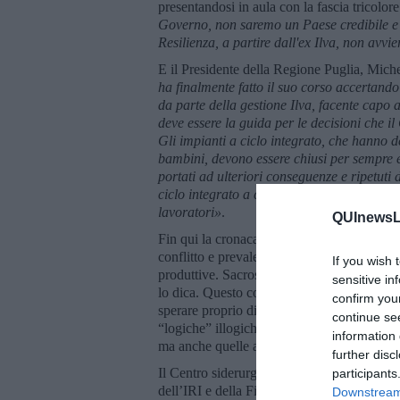
presentandosi in aula con la fascia tricolor
Governo, non saremo un Paese credibile e g
Resilienza, a partire dall'ex Ilva, non avv
E il Presidente della Regione Puglia, Mich
ha finalmente fatto il suo corso accertando
da parte della gestione Ilva, facente capo 
deve essere la guida per le decisioni che i
Gli impianti a ciclo integrato, che hanno d
bambini, devono essere chiusi per sempre e
portati ad ulteriori conseguenze e ripetuti d
ciclo integrato a caldo va immediatamente s
lavoratori»
.
QUInewsLu
Fin qui la cronaca fedele, ora il pensiero
conflitto e prevale l’ambiente. La natura e 
If you wish 
produttive. Sacrosanto. Però, a me scusate
sensitive in
lo dica. Questo conflitto tra ambiente e lav
confirm you
sperare proprio di no. Voglio credere che m
continue se
“logiche” illogiche del mercato e del profitt
information 
ma anche quelle a cui si piega lo Stato o a c
further disc
Il Centro siderurgico di Taranto fu costruit
participants
dell’IRI e della Finsider. Fu scelto il Mezz
Downstream 