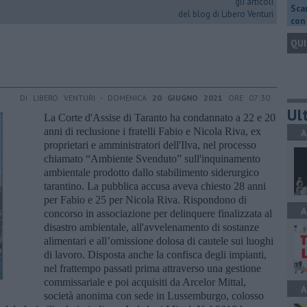
gli articoli
Scar
del blog di Libero Venturi
con 
QUI
DI LIBERO VENTURI - DOMENICA
20 GIUGNO 2021
ORE 07:30
Ult
La Corte d'Assise di Taranto ha condannato a 22 e 20
anni di reclusione i fratelli Fabio e Nicola Riva, ex
A
proprietari e amministratori dell'Ilva, nel processo
chiamato “Ambiente Svenduto” sull'inquinamento
ambientale prodotto dallo stabilimento siderurgico
tarantino. La pubblica accusa aveva chiesto 28 anni
per Fabio e 25 per Nicola Riva. Rispondono di
A
concorso in associazione per delinquere finalizzata al
disastro ambientale, all'avvelenamento di sostanze
alimentari e all’omissione dolosa di cautele sui luoghi
di lavoro. Disposta anche la confisca degli impianti,
nel frattempo passati prima attraverso una gestione
commissariale e poi acquisiti da Arcelor Mittal,
A
società anonima con sede in Lussemburgo, colosso