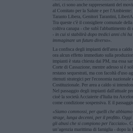
altri, ci sono anche rappresentanti del mo
al Comitato per la Salute e per l'Ambiente
Taranto Libera, Genitori Tarantini, LiberiA
Tra queste c'è il consigliere comunale della
coltiva canapa - che subì l'abbattimento di 
-
in cui si stabilirà dopo tredici anni chi 
immaginare un futuro diverso»
.
La confisca degli impianti dell'area a caldo
ora alcun effetto immediato sulla produzione
impianti è stata chiesta dai PM, ma essa sarà
Corte di Cassazione, mentre adesso si è sol
restano sequestrati, ma con facoltà d'uso agl
ritenuti strategici per l'economia nazional
Costituzionale. Per area a caldo si intendon
Nel passaggio degli impianti dall'attuale pro
cioè la società Acciaierie d'Italia tra Arcelor
come condizione sospensiva. E il passaggio
«
Siamo commossi, per quelli che abbiamo 
strage, lunga decenni, per il profitto. Oggi 
gli abusi che si compiono per l'acciaio»
. C
un’agenzia marittima di famiglia - dopo la le