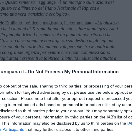
e.
«
Questa sentenza
- aggiunge -
è un macigno sulle azioni del
iusto se all'interno del Piano Nazionale di Ripresa e
ieremo una vera transizione ecologica»
.
ele Emiliano, politico e magistrato, ha commentato:
«
La giustizia
 che i cittadini di Taranto hanno dovuto subire danni gravissimi
alla famiglia Riva. La sentenza è un punto di non ritorno che
l Governo deve prendere con urgenza sul destino degli impianti.
eterminato la morte di innumerevoli persone, tra le quali tanti
 con grande urgenza per evitare che i reati commessi siano
agli attuali esercenti la fabbrica. L'attività industriale attuale a
ospesa e si deve decidere il destino dell'impianto e dei
nigiana.it -
Do Not Process My Personal Information
 divergente. Lavoro e ambiente entrano drammaticamente in
la salute umana non possono essere sacrificate alle esigenze
to opt-out of the sale, sharing to third parties, or processing of your per
 non sembra così semplice, sento che c’è un però e bisogna che
formation for targeted advertising by us, please use the below opt-out s
oro è proprio ineluttabile e insanabile? Non lo so, ma voglio
r selection. Please note that after your opt-out request is processed y
olto dipenda dal modello di sviluppo, dalla sottomissione alle
eing interest-based ads based on personal information utilized by us or
o. E per tali “logiche” illogiche intendo non solo quelle private,
disclosed to third parties prior to your opt-out. You may separately opt-
ui lo Stato non riesce a sottrarsi e non è in grado di regolare.
losure of your personal information by third parties on the IAB’s list of
o a partire dal 1959 con il coinvolgimento del Governo italiano,
. This information may also be disclosed by us to third parties on the
IA
ogiorno per segnarne la crescita e fu scelta Taranto per la sua
Participants
that may further disclose it to other third parties.