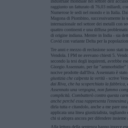
industriale mondiale nel settore dell’accia
raggiunto un fatturato di 76,03 miliardi, con
Numerose le sedi nel mondo e in Italia. Dal
Magona di Piombino, successivamente lo stab
internazionale nel settore dei metalli con s
quattro continenti e una diffusa problemati
di origine indiana. Mentre in India - sia det
Covid con variante Delta per la popolazion
Tre anni e mezzo di reclusione sono stati in
Vendola. I PM ne avevano chiesti 5. Vendol
secondo la tesi degli inquirenti, avrebbe ese
Giorgio Assennato, per far "ammorbidire" la
nocive prodotte dall'Ilva. Assennato è sta
giustizia che calpesta la verità
- scrive Ven
dai Riva, che ha scoperchiato la fabbrica,
Assennato una vergogna, non fummo complic
complicità. Combatterò contro questa carnef
anche perch
é
essa rappresenta l'ennesima
dirla tutta e citandolo, anche a me pare una
applicata una linea giustizialista, tagliand
chi si adopra ancora per difendere insieme
Alla lettura della sentenza hanno invece esult