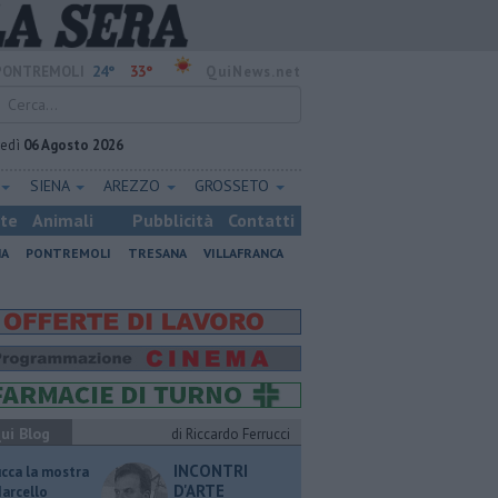
24°
33°
PONTREMOLI
QuiNews.net
vedì
06 Agosto 2026
SIENA
AREZZO
GROSSETO
ste
Animali
Pubblicità
Contatti
NA
PONTREMOLI
TRESANA
VILLAFRANCA
ui Blog
di Riccardo Ferrucci
INCONTRI
ucca la mostra
D'ARTE
Marcello