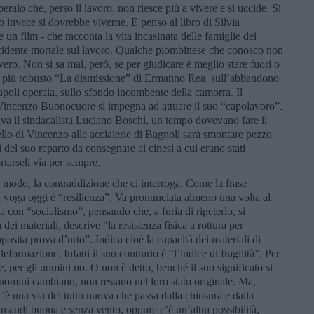
eraio che, perso il lavoro, non riesce più a vivere e si uccide. Si
 invece si dovrebbe viverne. E penso al libro di Silvia
un film - che racconta la vita incasinata delle famiglie dei
n incidente mortale sul lavoro. Qualche piombinese che conosco non
 vero. Non si sa mai, però, se per giudicare è meglio stare fuori o
 il più robusto “La dismissione” di Ermanno Rea, sull’abbandono
apoli operaia, sullo sfondo incombente della camorra. Il
 Vincenzo Buonocuore si impegna ad attuare il suo “capolavoro”.
ava il sindacalista Luciano Boschi, un tempo dovevano fare il
llo di Vincenzo alle acciaierie di Bagnoli sarà smontare pezzo
 del suo reparto da consegnare ai cinesi a cui erano stati
rtarseli via per sempre.
o modo, la contraddizione che ci interroga. Come la frase
n voga oggi è “resilienza”. Va pronunciata almeno una volta al
va con “socialismo”, pensando che, a furia di ripeterlo, si
dei materiali, descrive “la resistenza fisica a rottura per
osita prova d’urto”. Indica cioè la capacità dei materiali di
eformazione. Infatti il suo contrario è “l’indice di fragilità”. Per
e, per gli uomini no. O non è detto, benché il suo significato si
i uomini cambiano, non restano nel loro stato originale. Ma,
è una via del tutto nuova che passa dalla chiusura e dalla
a mandi buona e senza vento, oppure c’è un’altra possibilità,