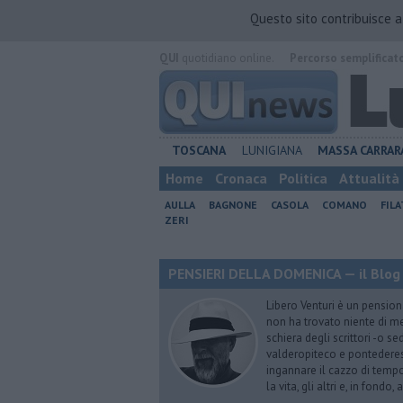
Questo sito contribuisce 
QUI
quotidiano online.
Percorso semplificat
TOSCANA
LUNIGIANA
MASSA CARRAR
Home
Cronaca
Politica
Attualità
AULLA
BAGNONE
CASOLA
COMANO
FIL
ZERI
PENSIERI DELLA DOMENICA — il Blog 
Libero Venturi è un pension
non ha trovato niente di meg
schiera degli scrittori -o se
valderopiteco e pontederes
ingannare il cazzo di temp
la vita, gli altri e, in fondo