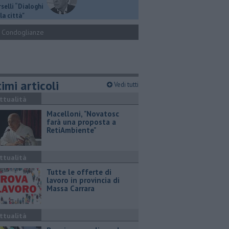
selli “Dialoghi
la città"
Condoglianze
imi articoli
Vedi tutti
ttualità
Macelloni, "Novatosc
farà una proposta a
RetiAmbiente"
ttualità
​Tutte le offerte di
lavoro in provincia di
Massa Carrara
ttualità