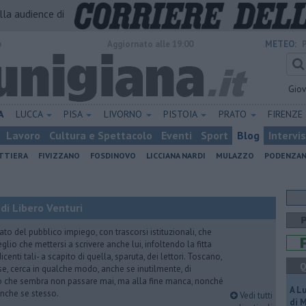
alla audience di
o
Aggiornato alle 19:00
METEO:
Gio
A
LUCCA
PISA
LIVORNO
PISTOIA
PRATO
FIRENZE
Lavoro
Cultura e Spettacolo
Eventi
Sport
Blog
Intervi
ATTIERA
FIVIZZANO
FOSDINOVO
LICCIANA NARDI
MULAZZO
PODENZA
di Libero Venturi
ato del pubblico impiego, con trascorsi istituzionali, che
lio che mettersi a scrivere anche lui, infoltendo la fitta
dicenti tali- a scapito di quella, sparuta, dei lettori. Toscano,
Q
e, cerca in qualche modo, anche se inutilmente, di
o che sembra non passare mai, ma alla fine manca, nonché
A L
, anche se stesso.
Vedi tutti
di 