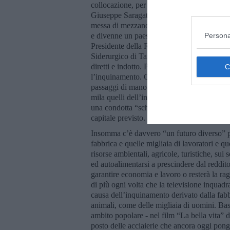
collocazione, per le sue risorse e la sua m
Giuseppe Saragat a inaugurare gli stabilime
messa di mezzanotte nelle acciaierie dell’It
Persona
e divenne un paese di 18 mila abitanti dove 
Presidente della Repubblica, Sandro Pertini
Siderurgico di Taranto sfornava il 79% della
diretti e indotto. Poi la crisi e la globalizz
l’inquinamento. Gli esposti alla Magistratura
passaggi di mano in mano e la riduzione del
mila quelli dell’indotto. Come la Piaggio n
una condotta “schizofrenica” sembra che las
capitale previsto.
Insomma c’è davvero “un futuro diverso” per
fabbrica e quelle migliaia di lavoratori e qu
risorse ambientali, agricole, turistiche, su
ed autoalimentarsi a prescindere dal reddito 
garantire economia e lavoro o resterà la r
di più ogni volta che la televisione inquadra
causa dell’inquinamento derivato dalla fabbr
animali, come delle migliaia di uomini. Bas
ambito popolare - nel film “La bella vita” 
posto delle acciaierie che ancora oggi pongo