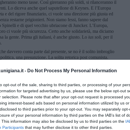
heranno meno tasse. Così gireranno più soldi, si rilanceranno il
enti. Lo diceva anche quel saputellone di Keynes. E l’Europa
a e del rigore finanziario, ci vuole una direzione più giusta ed
senza restarne prigionieri. Non siamo fessi, fanno sapere dal
Spinelli e di quel vecchio ubriacone di Juncker. L’Europa,
loro ci vuole più sicurezza. Certo anche solidarietà, ma diciamo
sa la gente. Prima gli italiani, è anche giusto. Lo
ius soli
, per il
.
 che davvero conta parte dal presente, se no è il solito imbroglio
politica, una presunzione. La solita retorica post comunista.
a scienza te la raccomando. Tutti quei vaccini: un regalo alle
la sanità, Grillo eteronimo, dovrebbero dare il Nobel della
nigiana.it -
Do Not Process My Personal Information
ibile
. Il futuro è una terra straniera. Come il passato, in fondo. E
re a torto- la decrescita felice. È oggi la Repubblica del
to opt-out of the sale, sharing to third parties, or processing of your per
i chiedono: perché tutto questo non l’abbiamo capito prima noi?
formation for targeted advertising by us, please use the below opt-out s
non sono più la sinistra. La vera sinistra siamo noi -se per
r selection. Please note that after your opt-out request is processed y
 il consenso e vinciamo le elezioni. Perché questo è il nostro
eing interest-based ads based on personal information utilized by us or
Il tempo di cambiare! Buona domenica e buona fortuna.
disclosed to third parties prior to your opt-out. You may separately opt-
losure of your personal information by third parties on the IAB’s list of
. This information may also be disclosed by us to third parties on the
IA
Participants
that may further disclose it to other third parties.