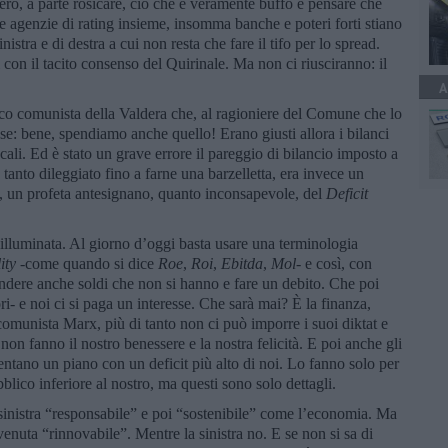
Però, a parte rosicare, ciò che è veramente buffo è pensare che
 e agenzie di rating insieme, insomma banche e poteri forti stiano
nistra e di destra a cui non resta che fare il tifo per lo spread.
 con il tacito consenso del Quirinale. Ma non ci riusciranno: il
A
o comunista della Valdera che, al ragioniere del Comune che lo
se: bene, spendiamo anche quello! Erano giusti allora i bilanci
ocali. Ed è stato un grave errore il pareggio di bilancio imposto a
tanto dileggiato fino a farne una barzelletta, era invece un
, un profeta antesignano, quanto inconsapevole, del
Deficit
 illuminata. Al giorno d’oggi basta usare una terminologia
ity
-come quando si dice
Roe
,
Roi
,
Ebitda
,
Mol
- e così, con
ndere anche soldi che non si hanno e fare un debito. Che poi
- e noi ci si paga un interesse. Che sarà mai? È la finanza,
 comunista Marx, più di tanto non ci può imporre i suoi diktat e
on fanno il nostro benessere e la nostra felicità. E poi anche gli
sentano un piano con un deficit più alto di noi. Lo fanno solo per
lico inferiore al nostro, ma questi sono solo dettagli.
a sinistra “responsabile” e poi “sostenibile” come l’economia. Ma
enuta “rinnovabile”. Mentre la sinistra no. E se non si sa di