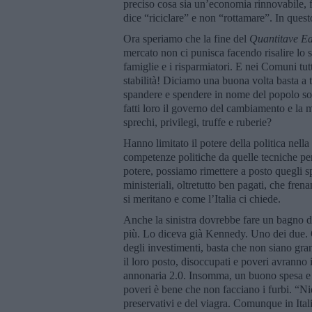
preciso cosa sia un’economia rinnovabile, f
dice “riciclare” e non “rottamare”. In quest
Ora speriamo che la fine del
Quantitave E
mercato non ci punisca facendo risalire lo s
famiglie e i risparmiatori. E nei Comuni tutt
stabilità! Diciamo una buona volta basta a 
spandere e spendere in nome del popolo sov
fatti loro il governo del cambiamento e la 
sprechi, privilegi, truffe e ruberie?
Hanno limitato il potere della politica nell
competenze politiche da quelle tecniche perc
potere, possiamo rimettere a posto quegli sp
ministeriali, oltretutto ben pagati, che fr
si meritano e come l’Italia ci chiede.
Anche la sinistra dovrebbe fare un bagno di 
più. Lo diceva già Kennedy. Uno dei due. 
degli investimenti, basta che non siano gra
il loro posto, disoccupati e poveri avranno i
annonaria 2.0. Insomma, un buono spesa e sol
poveri è bene che non facciano i furbi. “Ni
preservativi e del viagra. Comunque in Ital