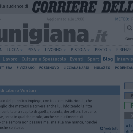
alla audience di
o
Aggiornato alle 19:00
METEO:
Gio
A
LUCCA
PISA
LIVORNO
PISTOIA
PRATO
FIRENZE
Lavoro
Cultura e Spettacolo
Eventi
Sport
Blog
Intervi
ATTIERA
FIVIZZANO
FOSDINOVO
LICCIANA NARDI
MULAZZO
PODENZA
di Libero Venturi
ato del pubblico impiego, con trascorsi istituzionali, che
lio che mettersi a scrivere anche lui, infoltendo la fitta
dicenti tali- a scapito di quella, sparuta, dei lettori. Toscano,
Q
e, cerca in qualche modo, anche se inutilmente, di
o che sembra non passare mai, ma alla fine manca, nonché
A L
, anche se stesso.
Vedi tutti
di 