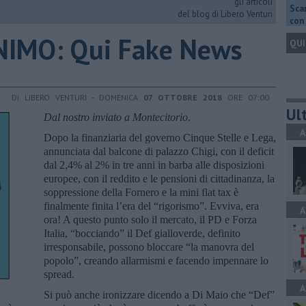
gli articoli
Scar
del blog di Libero Venturi
con 
NIMO: Qui Fake News
QUI
DI LIBERO VENTURI - DOMENICA
07 OTTOBRE 2018
ORE 07:00
Ult
Dal nostro inviato a Montecitorio
.
A
Dopo la finanziaria del governo Cinque Stelle e Lega,
annunciata dal balcone di palazzo Chigi, con il deficit
dal 2,4% al 2% in tre anni in barba alle disposizioni
europee, con il reddito e le pensioni di cittadinanza, la
soppressione della Fornero e la mini flat tax è
finalmente finita l’era del “rigorismo”. Evviva, era
A
ora! A questo punto solo il mercato, il PD e Forza
Italia, “bocciando” il Def gialloverde, definito
irresponsabile, possono bloccare “la manovra del
popolo”, creando allarmismi e facendo impennare lo
spread.
A
Si può anche ironizzare dicendo a Di Maio che “Def”