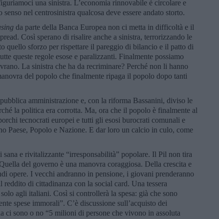
iguriamoci una sinistra. L’economia rinnovabile è circolare e
o senso nel centrosinistra qualcosa deve essere andato storto.
asing
da parte della Banca Europea non ci metta in difficoltà e il
pread. Così sperano di risalire anche a sinistra, terrorizzando le
o quello sforzo per rispettare il pareggio di bilancio e il patto di
tutte queste regole esose e paralizzanti. Finalmente possiamo
rano. La sinistra che ha da recriminare? Perché non li hanno
manovra del popolo che finalmente ripaga il popolo dopo tanti
a pubblica amministrazione e, con la riforma Bassanini, diviso le
hé la politica era corrotta. Ma, ora che il popolo è finalmente al
orchi tecnocrati europei e tutti gli esosi burocrati comunali e
enano Paese, Popolo e Nazione. E dar loro un calcio in culo, come
sana e rivitalizzante “irresponsabilità” popolare. Il Pil non tira
Quella del governo è una manovra coraggiosa. Della crescita e
ndi opere. I vecchi andranno in pensione, i giovani prenderanno
l reddito di cittadinanza con la social card. Una tessera
o agli italiani. Così si controllerà la spesa: già che sono
ente spese immorali”. C’è discussione sull’acquisto dei
ia ci sono o no “5 milioni di persone che vivono in assoluta