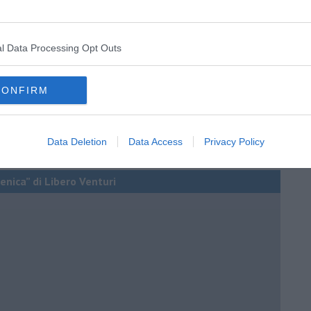
l Data Processing Opt Outs
CONFIRM
Data Deletion
Data Access
Privacy Policy
enica” di Libero Venturi