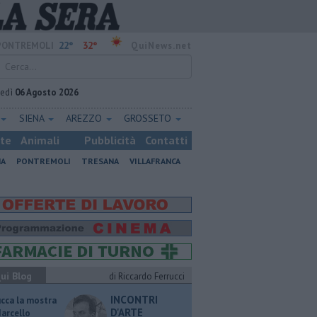
22°
32°
PONTREMOLI
QuiNews.net
vedì
06 Agosto 2026
SIENA
AREZZO
GROSSETO
ste
Animali
Pubblicità
Contatti
NA
PONTREMOLI
TRESANA
VILLAFRANCA
ui Blog
di Riccardo Ferrucci
INCONTRI
ucca la mostra
D'ARTE
Marcello