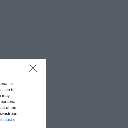
sonal or
ection to
ou may
 personal
out of the
 downstream
B’s List of