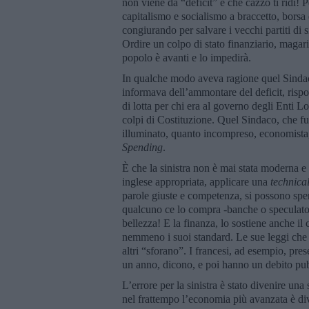
non viene da “deficit” e che cazzo ti ridi! 
capitalismo e socialismo a braccetto, borsa
congiurando per salvare i vecchi partiti di si
Ordire un colpo di stato finanziario, magari
popolo è avanti e lo impedirà.
In qualche modo aveva ragione quel Sindac
informava dell’ammontare del deficit, rispo
di lotta per chi era al governo degli Enti L
colpi di Costituzione. Quel Sindaco, che fu 
illuminato, quanto incompreso, economista
Spending
.
È che la sinistra non è mai stata moderna e
inglese appropriata, applicare una
technical
parole giuste e competenza, si possono spe
qualcuno ce lo compra -banche o speculatori
bellezza! E la finanza, lo sostiene anche il
nemmeno i suoi standard. Le sue leggi che n
altri “sforano”. I francesi, ad esempio, pre
un anno, dicono, e poi hanno un debito pubb
L’errore per la sinistra è stato divenire un
nel frattempo l’economia più avanzata è div