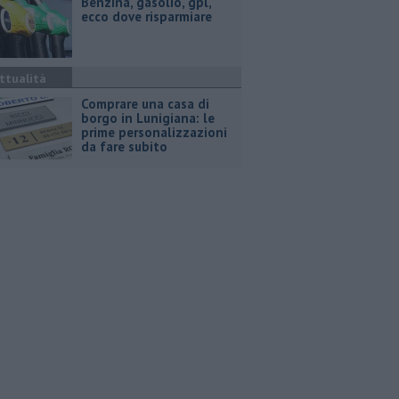
​Benzina, gasolio, gpl,
ecco dove risparmiare
ttualità
Comprare una casa di
borgo in Lunigiana: le
prime personalizzazioni
da fare subito