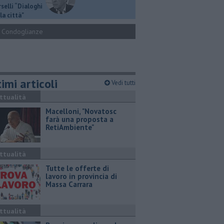
selli “Dialoghi
la città"
Condoglianze
imi articoli
Vedi tutti
ttualità
Macelloni, "Novatosc
farà una proposta a
RetiAmbiente"
ttualità
​Tutte le offerte di
lavoro in provincia di
Massa Carrara
ttualità