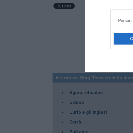
Persona
Articoli dal Blog “Pensieri della dom
​Agorà reloaded
Ultimo
​L’urlo e gli inglesi
Carrà
Può darsi