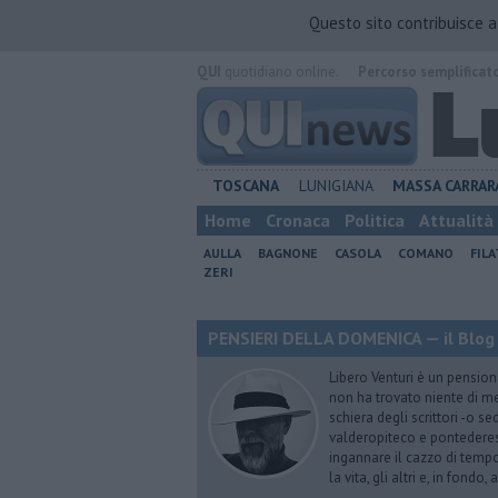
Questo sito contribuisce 
QUI
quotidiano online.
Percorso semplificat
TOSCANA
LUNIGIANA
MASSA CARRAR
Home
Cronaca
Politica
Attualità
AULLA
BAGNONE
CASOLA
COMANO
FIL
ZERI
PENSIERI DELLA DOMENICA — il Blog 
Libero Venturi è un pension
non ha trovato niente di meg
schiera degli scrittori -o se
valderopiteco e pontederes
ingannare il cazzo di temp
la vita, gli altri e, in fondo