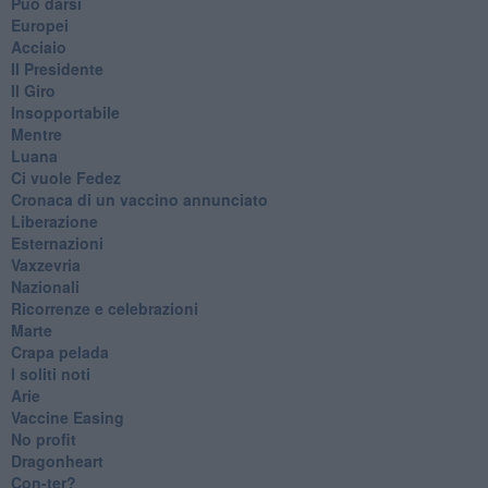
Può darsi
Europei
Acciaio
Il Presidente
​Il Giro
Insopportabile
​Mentre
Luana
​Ci vuole Fedez
​Cronaca di un vaccino annunciato
​Liberazione
Esternazioni
Vaxzevria
Nazionali
​Ricorrenze e celebrazioni
Marte
​Crapa pelada
​I soliti noti
Arie
​Vaccine Easing
No profit
Dragonheart
Con-ter?