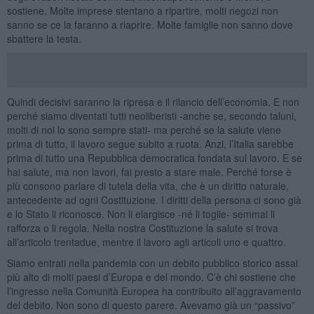
sostiene. Molte imprese stentano a ripartire, molti negozi non
sanno se ce la faranno a riaprire. Molte famiglie non sanno dove
sbattere la testa.
Quindi decisivi saranno la ripresa e il rilancio dell’economia. E non
perché siamo diventati tutti neoliberisti -anche se, secondo taluni,
molti di noi lo sono sempre stati- ma perché se la salute viene
prima di tutto, il lavoro segue subito a ruota. Anzi, l’Italia sarebbe
prima di tutto una Repubblica democratica fondata sul lavoro. E se
hai salute, ma non lavori, fai presto a stare male. Perché forse è
più consono parlare di tutela della vita, che è un diritto naturale,
antecedente ad ogni Costituzione. I diritti della persona ci sono già
e lo Stato li riconosce. Non li elargisce -né li toglie- semmai li
rafforza o li regola. Nella nostra Costituzione la salute si trova
all’articolo trentadue, mentre il lavoro agli articoli uno e quattro.
Siamo entrati nella pandemia con un debito pubblico storico assai
più alto di molti paesi d’Europa e del mondo. C’è chi sostiene che
l’ingresso nella Comunità Europea ha contribuito all’aggravamento
del debito. Non sono di questo parere. Avevamo già un “passivo”