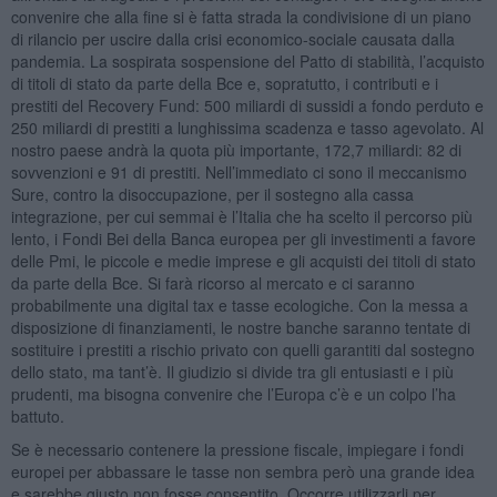
convenire che alla fine si è fatta strada la condivisione di un piano
di rilancio per uscire dalla crisi economico-sociale causata dalla
pandemia. La sospirata sospensione del Patto di stabilità, l’acquisto
di titoli di stato da parte della Bce e, sopratutto, i contributi e i
prestiti del Recovery Fund: 500 miliardi di sussidi a fondo perduto e
250 miliardi di prestiti a lunghissima scadenza e tasso agevolato. Al
nostro paese andrà la quota più importante, 172,7 miliardi: 82 di
sovvenzioni e 91 di prestiti. Nell’immediato ci sono il meccanismo
Sure, contro la disoccupazione, per il sostegno alla cassa
integrazione, per cui semmai è l’Italia che ha scelto il percorso più
lento, i Fondi Bei della Banca europea per gli investimenti a favore
delle Pmi, le piccole e medie imprese e gli acquisti dei titoli di stato
da parte della Bce. Si farà ricorso al mercato e ci saranno
probabilmente una digital tax e tasse ecologiche. Con la messa a
disposizione di finanziamenti, le nostre banche saranno tentate di
sostituire i prestiti a rischio privato con quelli garantiti dal sostegno
dello stato, ma tant’è. Il giudizio si divide tra gli entusiasti e i più
prudenti, ma bisogna convenire che l’Europa c’è e un colpo l’ha
battuto.
Se è necessario contenere la pressione fiscale, impiegare i fondi
europei per abbassare le tasse non sembra però una grande idea
e sarebbe giusto non fosse consentito. Occorre utilizzarli per