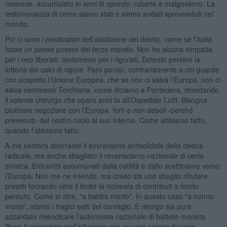
notevole, accumulato in anni di sprechi, ruberie e malgoverno. La
testimonianza di come siamo stati e siamo andati sprovveduti nel
mondo.
Poi ci sono i predicatori dell’abolizione del debito, come se l’Italia
fosse un paese povero del terzo mondo. Non ho alcuna simpatia
per i neo liberisti, tantomeno per i rigoristi. Detesto persino la
lotteria dei calci di rigore. Però penso, contrariamente a chi guarda
con sospetto l’Unione Europea, che se non ci salva l’Europa, non ci
salva nemmeno Torchiana, come diciamo a Pontedera, ricordando
il valente chirurgo che operò anni fa all’Ospedale Lotti. Bisogna
piuttosto negoziare con l’Europa, forti e non deboli -perché
prevenuti- del nostro ruolo al suo interno. Come abbiamo fatto,
quando l’abbiamo fatto.
A me sembra aberrante il sovranismo antisolidale della destra
radicale, ma anche sbagliato il revanscismo nazionale di certa
sinistra. Entrambi accumunati dalla ostilità e dallo scetticismo verso
l’Europa. Non me ne intendo, ma credo sia uno sbaglio rifiutare
prestiti forzando oltre il limite la richiesta di contributi a fondo
perduto. Come si dice, “a babbo morto”. In questo caso “a nonno
morto”, stante i tragici esiti del contagio. E ritengo sia pure
azzardato rivendicare l’autonomia nazionale di battere moneta.
Pena il precipitare nell’inflazione per cui una coppia di pane