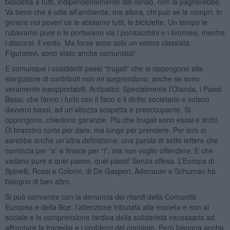
bicicletta a tutti, indipendentemente dal censo, non la pagherebbe.
Va bene che è utile all’ambiente, ma allora, chi può se la compri. In
genere noi poveri ce le abbiamo tutti, le biciclette. Un tempo le
rubavamo pure o le portavano via i ponsacchini e i livornesi, mentre
i discorsi, il vento. Ma forse sono solo un vetero classista.
Figuratevi, sono stato anche comunista!
E comunque i cosiddetti paesi “frugali” che si oppongono alla
elargizione di contributi non mi sorprendono, anche se sono
veramente insopportabili. Antipatici. Specialmente l’Olanda, i Paesi
Bassi, che fanno i furbi con il fisco e il diritto societario e volano
davvero bassi, ad un’altezza sospetta e preoccupante. Si
oppongono, chiedono garanzie. Più che frugali sono esosi e tirchi.
Di braccino corto per dare, ma lungo per prendere. Per loro ci
sarebbe anche un’altra definizione: una parola di sette lettere che
comincia per “s” e finisce per “i”, ma non voglio offendere. E che
vadano pure a quel paese, quei paesi! Senza offesa. L’Europa di
Spinelli, Rossi e Colorni, di De Gasperi, Adenauer e Schuman ha
bisogno di ben altro.
Si può convenire con la denuncia dei ritardi della Comunità
Europea e della Bce: l’attenzione tributata alla moneta e non al
sociale e la comprensione tardiva della solidarietà necessaria ad
affrontare la tragedia e i problemi del contagio. Però bisogna anche