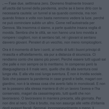
. —
Fase due, settimana zero. Dovremo finalmente trovarci
all’uscita dal tunnel della pandemia, anche se è bene dirlo con la
necessaria cautela: un tunnel si sa quando comincia, ma non
quando finisce e volte non basta nemmeno vedere la luce, perché
ne può cominciare subito un altro. Come nell’autostrada per
Genova. Ma insomma ci siamo, a parte qualche insana voglia di
movida. Sembra che le città, se non hanno una loro movida a
rompere i coglioni, non si sentano tali, né i giovani si sentano
davvero giovani. Pensieri di un vecchio, non meno rompicoglioni.
Ora è il momento di fare i conti, al netto di tutti i buoni principi di
rinascita e affratellamento, sia pur a distanza di sicurezza. Ci
rendiamo conto che siamo più poveri. Perché essere tutti uguali sai
che palle e non sempre ce lo meritiamo. In compenso però la
diseguaglianza è il male vero, quello che dà alla sventura così
lunga vita. E alla vita così lunga sventura. È non è invidia sociale.
Solo che passare la pandemia in case grandi e belle, magari con
giardino, non è la stessa cosa che averlo fatto in monolocali. E non
se la passano alla stessa maniera di chi un lavoro l’aveva e l’ha
conservato, magari da cassaintegrato, tutti quelli che non
lavoravano. O lavoravano in maniera precaria, alla giornata. Per
non dire al nero. Che è brutto, ma non assurge alle vette d’infamia
degli evasori fiscali. Semmai, inconsapevolmente o meno, li