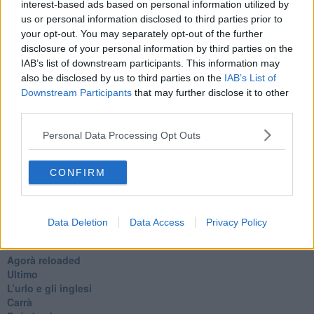
interest-based ads based on personal information utilized by
bene, ma dovremo farcela. Buona domenica e buona fortuna.
us or personal information disclosed to third parties prior to
Pontedera, 31 maggio 2020
your opt-out. You may separately opt-out of the further
Libero Venturi
disclosure of your personal information by third parties on the
IAB’s list of downstream participants. This information may
also be disclosed by us to third parties on the
IAB’s List of
Downstream Participants
that may further disclose it to other
third parties.
Personal Data Processing Opt Outs
Se vuoi leggere le notizie principali della Toscana iscriviti alla
Newsletter QUInews - ToscanaMedia.
Arriva gratis tutti i giorni
alle 20:00 direttamente nella tua casella di posta.
CONFIRM
Basta cliccare
QUI
Ti potrebbe interessare anche:
Data Deletion
Data Access
Privacy Policy
Articoli dal Blog “Pensieri della domenica” di Libero Venturi
​Agorà reloaded
Ultimo
​L’urlo e gli inglesi
Carrà