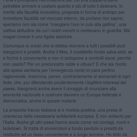
potrebbe arrivare a costare quanto e più di tutto il desinare. In
merito alla fiscalità innovativa, proposta in forma di anticipo per
immettere liquidità nel mercato interno, da profano non saprei,
speriamo non sia come “mangiare l’ovo in culo alla gallina”, una
cattiva abitudine da cui i nostri vecchi ci mettevano in guardia. Ma
magari invece è una figata assoluta.
Comunque io credo che si debba ricorrere a tutti i possibili aiuti:
elargizioni e prestiti. Anche il Mes, il cosiddetto fondo salva stati, se
e finché è conveniente e non ci sottopone a controlli esosi, perché
non usarlo? Per un preconcetto ostile e ottuso? E che sia rivolto
alla spesa sanitaria per l’emergenza covid mi pare perfino
ragionevole. Insomma, penso, contrariamente ai sovranisti di ogni
fede, che, pur difendendo prudentemente i legittimi interessi del
paese, bisognerà anche avere il coraggio di rinunciare alla
sovranità nazionale e costruire davvero un Europa federale e
democratica, anche in queste materie.
La proposta franco tedesca si è rivelata positiva, una presa di
coscienza della necessaria solidarietà europea. E non soltanto per
l’Italia. Anche gli altri paesi hanno avuto come noi contagi, morti e
lockdown. Si tratta di sovvenzioni a fondo perduto e prestiti da
restituire ad un tasso conveniente e a lungo termine. Ho letto da