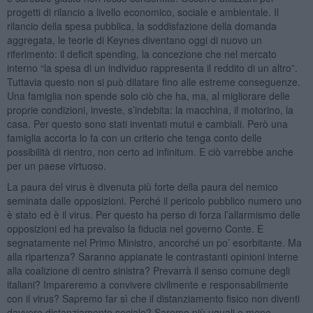
progetti di rilancio a livello economico, sociale e ambientale. Il
rilancio della spesa pubblica, la soddisfazione della domanda
aggregata, le teorie di Keynes diventano oggi di nuovo un
riferimento: il deficit spending, la concezione che nel mercato
interno “la spesa di un individuo rappresenta il reddito di un altro”.
Tuttavia questo non si può dilatare fino alle estreme conseguenze.
Una famiglia non spende solo ciò che ha, ma, al migliorare delle
proprie condizioni, investe, s’indebita: la macchina, il motorino, la
casa. Per questo sono stati inventati mutui e cambiali. Però una
famiglia accorta lo fa con un criterio che tenga conto delle
possibilità di rientro, non certo ad infinitum. E ciò varrebbe anche
per un paese virtuoso.
La paura del virus è divenuta più forte della paura del nemico
seminata dalle opposizioni. Perché il pericolo pubblico numero uno
è stato ed è il virus. Per questo ha perso di forza l’allarmismo delle
opposizioni ed ha prevalso la fiducia nel governo Conte. E
segnatamente nel Primo Ministro, ancorché un po’ esorbitante. Ma
alla ripartenza? Saranno appianate le contrastanti opinioni interne
alla coalizione di centro sinistra? Prevarrà il senso comune degli
italiani? Impareremo a convivere civilmente e responsabilmente
con il virus? Sapremo far sì che il distanziamento fisico non diventi
davvero distanziamento sociale? Saremo più uguali o meno