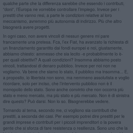
qualche parte che la differenza sarebbe che essendo i contributi,
”doni”, l’Europa ne vorrebbe controllare l’impiego. Invece per i
prestiti che vanno resi, a parte le condizioni relative al loro
meccanismo, avremmo più autonomia di indirizzo. Più che altro
bisognerà avere progetti.
In ogni caso, non avere vincoli di nessun genere mi pare
francamente una pretesa. Fca, l’ex Fiat, ha avanzato la richiesta di
un finanziamento garantito dai fondi europei e noi, giustamente,
abbiamo chiesto: ammesso che sia lecito -e probabilmente lo è-
per quali obiettivi? A quali condizioni? Insomma abbiamo posto
vincoli, trattandosi di denaro pubblico. Invece per noi non ne
vogliamo. Va bene che siamo lo stato, il pubblico ma insomma... E,
a proposito, io liberista non sono, ma nemmeno assolutista e voglio
ricordare, solo per inciso, che l’intervento pubblico non è il
monopolio dello stato. Sono anche convinto che non occorra più
stato e meno mercato, ma più stato e più mercato. Non è di sinistra
dire questo? Può darsi. Non lo so. Bisognerebbe vedere.
Tornando al tema, secondo me, ci vogliono sia contributi che
prestiti, a seconda dei casi. Per esempio potrei dire prestiti per le
grandi imprese e contributi per i piccoli imprenditori o la povera
gente che si sforza di fare resistenza o resilienza. Sono uno che la