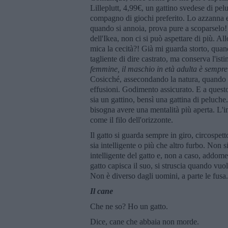
Lilleplutt, 4,99€, un gattino svedese di pe
compagno di giochi preferito. Lo azzanna e l
quando si annoia, prova pure a scoparselo! L
dell'Ikea, non ci si può aspettare di più. A
mica la cecità?! Già mi guarda storto, quan
tagliente di dire castrato, ma conserva l'ist
femmine, il maschio in et
à adulta è sempre
Cosicché, assecondando la natura, quando esc
effusioni. Godimento assicurato. E a questo
sia un gattino, bensì una gattina di peluche
bisogna avere una mentalità più aperta. L'imp
come il filo dell'orizzonte.
Il gatto si guarda sempre in giro, circospett
sia intelligente o più che altro furbo. Non
intelligente del gatto e, non a caso, addome
gatto capisca il suo, si struscia quando vuol
Non è diverso dagli uomini, a parte le fusa
Il cane
Che ne so? Ho un gatto.
Dice, cane che abbaia non morde.