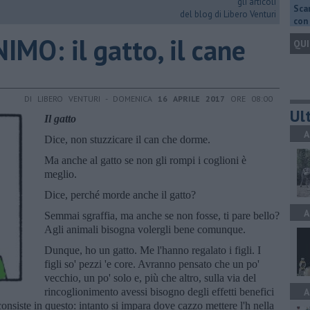
gli articoli
Scar
del blog di Libero Venturi
con 
MO: il gatto, il cane
QUI
DI LIBERO VENTURI - DOMENICA
16 APRILE 2017
ORE 08:00
Ult
Il gatto
A
Dice, non stuzzicare il can che dorme.
Ma anche al gatto se non gli rompi i coglioni è
meglio.
Dice, perché morde anche il gatto?
A
Semmai sgraffia, ma anche se non fosse, ti pare bello?
Agli animali bisogna volergli bene comunque.
Dunque, ho un gatto. Me l'hanno regalato i figli. I
figli so' pezzi 'e core. Avranno pensato che un po'
vecchio, un po' solo e, più che altro, sulla via del
rincoglionimento avessi bisogno degli effetti benefici
A
consiste in questo: intanto si impara dove cazzo mettere l'h nella