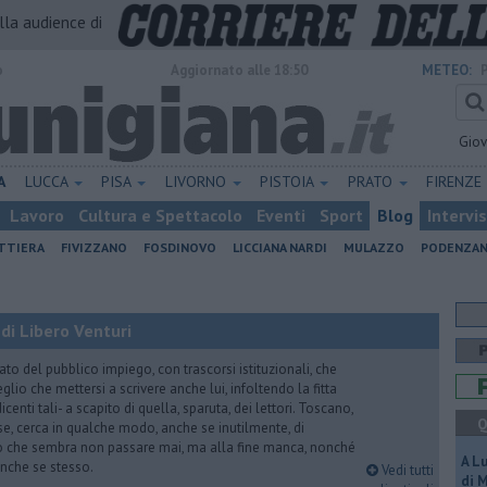
alla audience di
o
Aggiornato alle 18:50
METEO:
Gio
A
LUCCA
PISA
LIVORNO
PISTOIA
PRATO
FIRENZE
Lavoro
Cultura e Spettacolo
Eventi
Sport
Blog
Intervi
ATTIERA
FIVIZZANO
FOSDINOVO
LICCIANA NARDI
MULAZZO
PODENZA
di Libero Venturi
ato del pubblico impiego, con trascorsi istituzionali, che
lio che mettersi a scrivere anche lui, infoltendo la fitta
dicenti tali- a scapito di quella, sparuta, dei lettori. Toscano,
Q
e, cerca in qualche modo, anche se inutilmente, di
o che sembra non passare mai, ma alla fine manca, nonché
A L
, anche se stesso.
Vedi tutti
di 