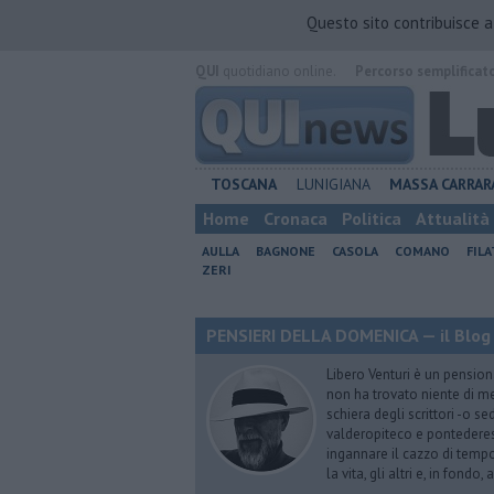
Questo sito contribuisce 
QUI
quotidiano online.
Percorso semplificat
TOSCANA
LUNIGIANA
MASSA CARRAR
Home
Cronaca
Politica
Attualità
AULLA
BAGNONE
CASOLA
COMANO
FIL
ZERI
PENSIERI DELLA DOMENICA — il Blog 
Libero Venturi è un pension
non ha trovato niente di meg
schiera degli scrittori -o se
valderopiteco e pontederes
ingannare il cazzo di temp
la vita, gli altri e, in fondo