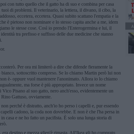
 poi con tutto quello che il gatto ha di suo e combina per casa
uoi di problemi. Il veterinario, la lettiera, il divano, il cibo, la
ddosso, eccetera, eccetera. Quasi subito scattano l'empatia e la
li che è pietoso non nominare e lo stesso capita anche a me, idem
A
giamo le stesse cose. Così io prendo l'Enterogermina e lui, il
 identità tra prefisso e suffisso delle due medicine che stanno
i.
or.
acconterò. Per ora mi limiterò a dire che difende fieramente la
o bianco, sottoscritto compreso. Se lo chiamo Martin però lui non
 non è- oppure vuol mantenere l'anonimato. Allora io lo chiamo
 ugualmente, ma forse è più appropriato. Invece un nome
 di Vico Pisano al suo gatto, nero anch'esso, evidentemente un
no. Rino Gattuso, ovviamente.
n perché è distratto, anch'io ho perso i capelli e, pur essendo
i capelli cadono, la coda non dovrebbe. E non è che l'ha persa in
e in casa e ne ho fatto un pacifista. È solo una lunga storia di
erò.
 era destino e mezza glien'è rimasta. All'Ikea gli ho comprato