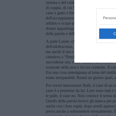
sinistra e del centro sinistra? Altro che ca
di coppia, di cui ho qualche esperienza, 
cane e gatto e forse abbaiano, miagolano, mo
Persona
dell'accoppiamento, sia nella vita di tutti i
arbitrio e scopa quando vuole o quando può
donne appartengono al regno animale come t
della parola e dell'anima.
A parte Lassie -che credevo fosse anche una 
dell'adolescenza, voglio ricordare Ronni, 
ma anche il suo cane mi stava simpatico. E
chiedeva a "Pinolo", il proprietario del B
succedesse ora, come minimo arriverebbe tut
avanzate della sera e lui era contento. Il ca
Era una cosa antesignana al tema del riutili
erano inseparabili. Ronni un giorno sparì, 
Poi vorrei menzionare Balù, il cane di un a
cane è a pensione da lui. Loro sono tutti e
le palle, il cane no. Non conosce il senso de
Quello della parola invece gli manca per p
anche con i loro ospiti, dopo averli approcc
prova anche a sottometterti sessualmente. È