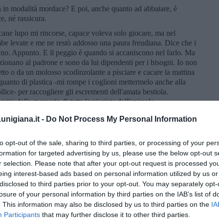
a in modalità mordace? E poi, anche quanto ad abbaiare, è
e, né rassicura.
ane lupo mi rincorse, capace voleva solo giocare, ma nel
be levate e me ne restò addosso una paura freudiana. Dice che i
nano. Appunto. E il peggio è quando si accaniscono nel farlo. Ma
fezionano al padrone e sono da lui dipendenti per i bisogni. Io non
etto o da un molosso scodinzolante a pisciare e cacare la mattina
 guanto di plastica -mi rompe i coglioni mettermelo anche alla
llice- per raccogliere gli escrementi dell'amata bestiola.
gio della memoria di tutte le pisciate dell'animale.
ur non privo di giramento di palle, si rende autosufficiente per i
nigiana.it -
Do Not Process My Personal Information
casa dove sta o lo porti. Così nei vari traslochi, separazioni, ecc.
o, ma senza sentire, anche per il felino, il senso di colpa per il
to opt-out of the sale, sharing to third parties, or processing of your per
re felice o comunque stare bene anche senza di te. Del resto la
formation for targeted advertising by us, please use the below opt-out s
l massimo, ma è una buona ricetta con effetto placebo.
r selection. Please note that after your opt-out request is processed y
proposito, cinico deriva forse da cane, in greco
"kyon"
. I filosofi
eing interest-based ads based on personal information utilized by us or
tene e Diogene di Sinope, professavano una vita randagia e
disclosed to third parties prior to your opt-out. You may separately opt-
sioni, fedeli solo al rigore morale. Una vita povera, come i cani.
losure of your personal information by third parties on the IAB’s list of
. This information may also be disclosed by us to third parties on the
IA
. Magari! Vogliamo parlare delle divergenze parallele della
Participants
that may further disclose it to other third parties.