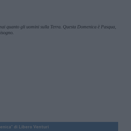
a,mai quanto gli uomini sulla Terra. Questa Domenica è Pasqua,
bisogno.
enica” di Libero Venturi