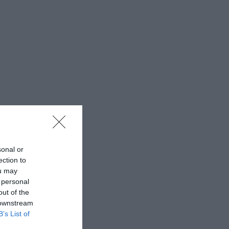
sonal or
ection to
ou may
 personal
out of the
 downstream
B’s List of