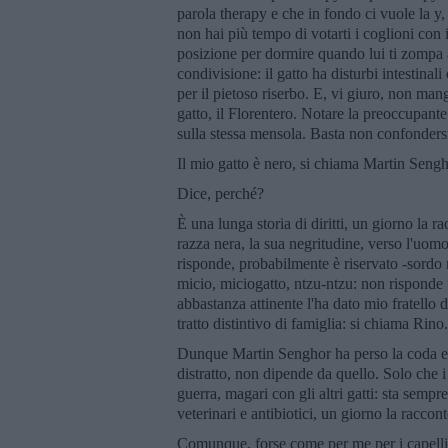
parola therapy e che in fondo ci vuole la y,
non hai più tempo di votarti i coglioni con i t
posizione per dormire quando lui ti zompa a
condivisione: il gatto ha disturbi intestina
per il pietoso riserbo. E, vi giuro, non man
gatto, il Florentero. Notare la preoccupante
sulla stessa mensola. Basta non confonders
Il mio gatto è nero, si chiama Martin Sengh
Dice, perché?
È una lunga storia di diritti, un giorno la r
razza nera, la sua negritudine, verso l'uom
risponde, probabilmente è riservato -sordo
micio, miciogatto, ntzu-ntzu: non risponde
abbastanza attinente l'ha dato mio fratello
tratto distintivo di famiglia: si chiama Ri
Dunque Martin Senghor ha perso la coda e no
distratto, non dipende da quello. Solo che 
guerra, magari con gli altri gatti: sta sempr
veterinari e antibiotici, un giorno la raccont
Comunque, forse come per me per i capelli,