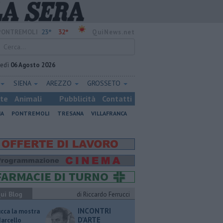
23°
32°
PONTREMOLI
QuiNews.net
vedì
06 Agosto 2026
SIENA
AREZZO
GROSSETO
ste
Animali
Pubblicità
Contatti
NA
PONTREMOLI
TRESANA
VILLAFRANCA
ui Blog
di Riccardo Ferrucci
INCONTRI
ucca la mostra
D'ARTE
Marcello