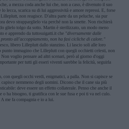
luche, a mezza coda anche lui che, non a caso, è divenuto il suo
o lecca, scarica su di lui aggressività e amore repressi. E, forse
illeplutt, non reagisce. D'altra parte da un peluche, sia pur
llora devo strapparglielo via perché non la smette. Non rischierà
do glielo tolgo da sotto. Martin è sterilizzato, un modo meno
into e apprendo da tuttosuigatti.it che
"diversamente dalle
 pronto all’accoppiamento, non ha fasi cicliche di calore."
o, libero Lilleplutt dallo stanzino. Li lascio soli alle loro
 punto immagino che Lilleplutt con quegli occhietti celesti, non
. Non voglio pensare ad altri scenari, però al giorno d'oggi
ortante per tutti gli esseri viventi sarebbe la felicità, seguirla
o, con quegli occhi verdi, enigmatici, a palla. Non si capisce se
 si capisce nemmeno degli uomini. Dicono che il cane sia più
sticabile: deve essere un effetto collaterale. Penso che anche il
e o ha bisogno, ti gratifica con le sue fusa e poi ti va nel culo.
. A me fa compagnia e io a lui.