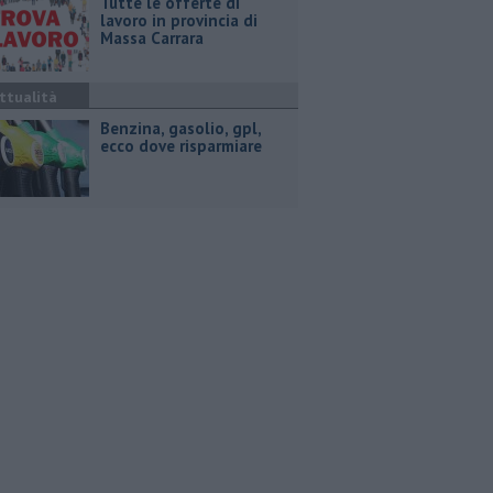
​Tutte le offerte di
lavoro in provincia di
Massa Carrara
ttualità
​Benzina, gasolio, gpl,
ecco dove risparmiare