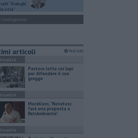
selli “Dialoghi
la città"
Condoglianze
imi articoli
Vedi tutti
ttualità
Pastora lotta coi lupi
per difendere il suo
gregge
ttualità
Macelloni, "Novatosc
farà una proposta a
RetiAmbiente"
ttualità