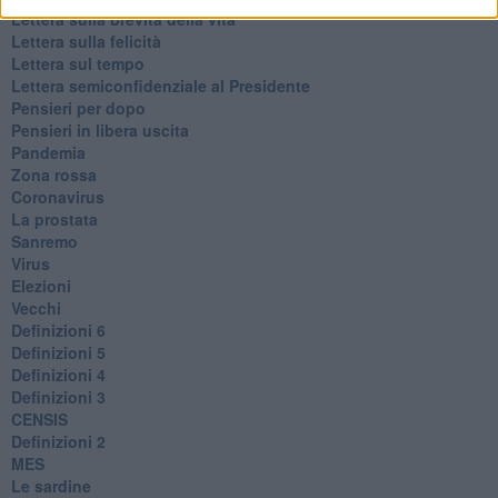
​Lettera sulla brevità della vita
​Lettera sulla felicità
​Lettera sul tempo
Lettera semiconfidenziale al Presidente
Pensieri per dopo
​Pensieri in libera uscita
Pandemia
Zona rossa
Coronavirus
La prostata
Sanremo
Virus
Elezioni
Vecchi
Definizioni 6
Definizioni 5
Definizioni 4
Definizioni 3
CENSIS
​Definizioni 2
MES
Le sardine