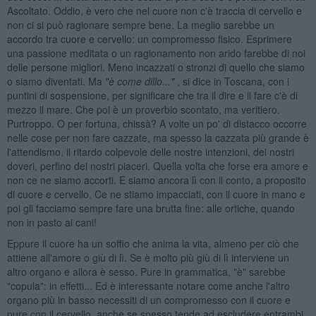
Ascoltato. Oddio, è vero che nel cuore non c'è traccia di cervello e
non ci si può ragionare sempre bene. La meglio sarebbe un
accordo tra cuore e cervello: un compromesso fisico. Esprimere
una passione meditata o un ragionamento non arido farebbe di noi
delle persone migliori. Meno incazzati o stronzi di quello che siamo
o siamo diventati. Ma
"è come dillo..."
, si dice in Toscana, con i
puntini di sospensione, per significare che tra il dire e il fare c'è di
mezzo il mare. Che poi è un proverbio scontato, ma veritiero.
Purtroppo. O per fortuna, chissà? A volte un po' di distacco occorre
nelle cose per non fare cazzate, ma spesso la cazzata più grande è
l'attendismo, il ritardo colpevole delle nostre intenzioni, dei nostri
doveri, perfino dei nostri piaceri. Quella volta che forse era amore e
non ce ne siamo accorti. E siamo ancora lì con il conto, a proposito
di cuore e cervello. Ce ne stiamo impacciati, con il cuore in mano e
poi gli facciamo sempre fare una brutta fine: alle ortiche, quando
non in pasto ai cani!
Eppure il cuore ha un soffio che anima la vita, almeno per ciò che
attiene all'amore o giù di lì. Se è molto più giù di lì interviene un
altro organo e allora è sesso. Pure in grammatica, "è" sarebbe
"copula": in effetti... Ed è interessante notare come anche l'altro
organo più in basso necessiti di un compromesso con il cuore e
pure con il cervello, anche se spesso tende ad escludere entrambi.