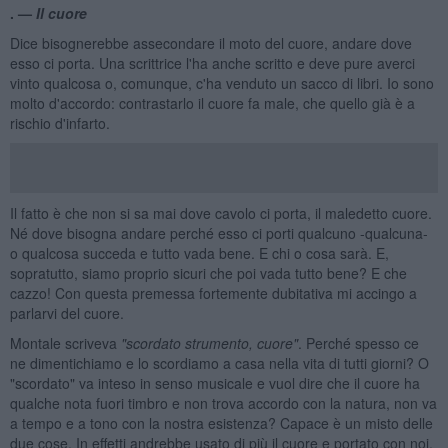
. —
Il cuore
Dice bisognerebbe assecondare il moto del cuore, andare dove
esso ci porta. Una scrittrice l'ha anche scritto e deve pure averci
vinto qualcosa o, comunque, c'ha venduto un sacco di libri. Io sono
molto d'accordo: contrastarlo il cuore fa male, che quello già è a
rischio d'infarto.
Il fatto è che non si sa mai dove cavolo ci porta, il maledetto cuore.
Né dove bisogna andare perché esso ci porti qualcuno -qualcuna-
o qualcosa succeda e tutto vada bene. E chi o cosa sarà. E,
sopratutto, siamo proprio sicuri che poi vada tutto bene? E che
cazzo! Con questa premessa fortemente dubitativa mi accingo a
parlarvi del cuore.
Montale scriveva
"scordato strumento, cuore"
. Perché spesso ce
ne dimentichiamo e lo scordiamo a casa nella vita di tutti giorni? O
"scordato" va inteso in senso musicale e vuol dire che il cuore ha
qualche nota fuori timbro e non trova accordo con la natura, non va
a tempo e a tono con la nostra esistenza? Capace è un misto delle
due cose. In effetti andrebbe usato di più il cuore e portato con noi.