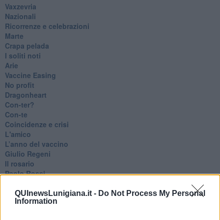
Vaxzevria
Nazionali
​Ricorrenze e celebrazioni
Marte
​Crapa pelada
​I soliti noti
Arie
​Vaccine Easing
No profit
Dragonheart
Con-ter?
​Con-te
Coincidenze e crisi
L'amico
​L’anno del vaccino
Giulio Regeni
​Il rosario
Paolo Rossi
Maradona
Cronaca
QUInewsLunigiana.it -
Do Not Process My Personal
Information
​Ancora Covid
​Biden!