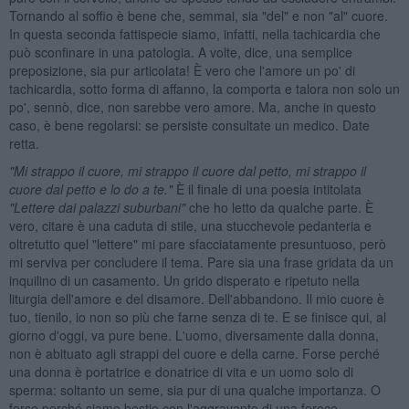
Tornando al soffio è bene che, semmai, sia "del" e non "al" cuore.
In questa seconda fattispecie siamo, infatti, nella tachicardia che
può sconfinare in una patologia. A volte, dice, una semplice
preposizione, sia pur articolata! È vero che l'amore un po' di
tachicardia, sotto forma di affanno, la comporta e talora non solo un
po', sennò, dice, non sarebbe vero amore. Ma, anche in questo
caso, è bene regolarsi: se persiste consultate un medico. Date
retta.
"Mi strappo il cuore, mi strappo il cuore dal petto, mi strappo il
cuore dal petto e lo do a te."
È il finale di una poesia intitolata
"Lettere dai palazzi suburbani"
che ho letto da qualche parte. È
vero, citare è una caduta di stile, una stucchevole pedanteria e
oltretutto quel "lettere" mi pare sfacciatamente presuntuoso, però
mi serviva per concludere il tema. Pare sia una frase gridata da un
inquilino di un casamento. Un grido disperato e ripetuto nella
liturgia dell'amore e del disamore. Dell'abbandono. Il mio cuore è
tuo, tienilo, io non so più che farne senza di te. E se finisce qui, al
giorno d'oggi, va pure bene. L'uomo, diversamente dalla donna,
non è abituato agli strappi del cuore e della carne. Forse perché
una donna è portatrice e donatrice di vita e un uomo solo di
sperma: soltanto un seme, sia pur di una qualche importanza. O
forse perché siamo bestie con l'aggravante di una feroce