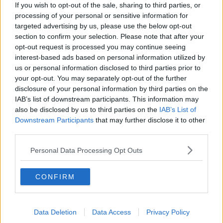
In memoria
If you wish to opt-out of the sale, sharing to third parties, or
​Ancora Francesco
processing of your personal or sensitive information for
Rieccoci
targeted advertising by us, please use the below opt-out
Tenet
section to confirm your selection. Please note that after your
Francesco
opt-out request is processed you may continue seeing
Suarez
interest-based ads based on personal information utilized by
​Il responso
us or personal information disclosed to third parties prior to
Willy
your opt-out. You may separately opt-out of the further
Non lo so
disclosure of your personal information by third parties on the
Destino
IAB’s list of downstream participants. This information may
Valdera
also be disclosed by us to third parties on the
IAB’s List of
Commissari
Downstream Participants
that may further disclose it to other
L'orso
third parties.
Grullaia
Spot
Personal Data Processing Opt Outs
​Il grande vuoto
​La guerra dei mondi
Marciare non marcire
CONFIRM
Fase due
L’Agorà
Silvia
Congiunti
Data Deletion
Data Access
Privacy Policy
Principi