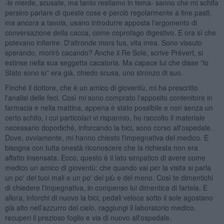
-le merde, scusate, ma tanto restiamo in tema- sanno che mi schifa
persino parlare di queste cose e perciò regolarmente a fine pasti,
ma ancora a tavola, usano introdurre apposta l'argomento di
conversazione della cacca, come coprofago digestivo. E ora sì che
potevano infierire. D'altronde mors tua, vita mea. Sono vissuto
sperando, morirò cacando? Anche il Re Sole, scrive Prévert, si
estinse nella sua seggetta cacatoria. Ma capace lui che disse “lo
Stato sono io” era già, chiedo scusa, uno stronzo di suo.
Finché il dottore, che è un amico di gioventù, mi ha prescritto
l'analisi delle feci. Così mi sono comprato l'apposito contenitore in
farmacia e nella mattina, appena è stato possibile e non senza un
certo schifo, i cui particolari vi risparmio, ho raccolto il materiale
necessario dopodiché, inforcando la bici, sono corso all'ospedale.
Dove, ovviamente, mi hanno chiesto l'impegnativa del medico. E
bisogna con tutta onestà riconoscere che la richiesta non era
affatto insensata. Ecco, questo è il lato simpatico di avere come
medico un amico di gioventù: che quando vai per la visita si parla
un po' dei tuoi mali e un po' del più e del meno. Così te dimentichi
di chiedere l'impegnativa, in compenso lui dimentica di fartela. E
allora, inforchi di nuovo la bici, pedali veloce sotto il sole agostano
già alto nell’azzurro del cielo, raggiungi il laboratorio medico,
recuperi il prezioso foglio e via di nuovo all'ospedale.