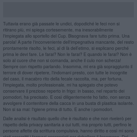
Tuttavia erano già passate le undici, dopodiché le feci non si
ritirano più, mi spiega cortesemente, ma inesorabilmente
l'impiegata allo sportello del Cup. Bisognava fare tutto prima. Una
parola! A parte l'inconveniente dell'impegnativa mancante, del resto
prontamente risolto, le feci, al di là dell’etimo, si esplicano perché
prima le devi fare. Le farai? Non le farai? E quando le farai? Non è
solo al cuore che non si comanda, anche il culo non scherza!
Sempre con rispetto parlando. Insomma, mi era già sopraggiunto il
terrore di dover ripetere, l'indomani presto, con tutte le incognite
del caso, il macabro rito della fecale raccolta, ma, per fortuna,
l'impiegata, molto professionale, mi ha spiegato che potevo
conservare il prezioso reperto in frigo: in basso, nel reparto dei
pomodori, ha precisato. E così diligentemente ho fatto, non senza
avvolgere il contenitore della cacca in una busta di plastica isolante.
Non si sa mai: l'igiene prima di tutto. E anche i pomodori.
Dalle analisi è risultato quello che è risultato e che non rivelerò per
rispetto della privacy sanitaria a cui tutti, ma proprio tutti, perfino le
persone affette da scrittura compulsiva, hanno diritto e così mi sono
stati prescritti i farmaci appropriati per debellare il fenomeno. Del