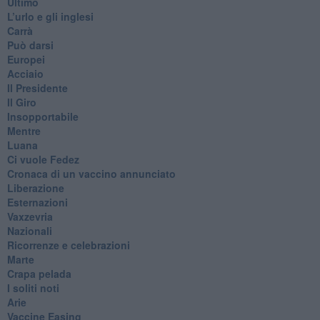
Ultimo
​L’urlo e gli inglesi
Carrà
Può darsi
Europei
Acciaio
Il Presidente
​Il Giro
Insopportabile
​Mentre
Luana
​Ci vuole Fedez
​Cronaca di un vaccino annunciato
​Liberazione
Esternazioni
Vaxzevria
Nazionali
​Ricorrenze e celebrazioni
Marte
​Crapa pelada
​I soliti noti
Arie
​Vaccine Easing