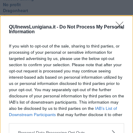
No profit
Dragonheart
Con-ter?
​Con-te
QUInewsLunigiana.it -
Do Not Process My Personal
Coincidenze e crisi
Information
L'amico
​L’anno del vaccino
Giulio Regeni
If you wish to opt-out of the sale, sharing to third parties, or
​Il rosario
processing of your personal or sensitive information for
Paolo Rossi
targeted advertising by us, please use the below opt-out
Maradona
section to confirm your selection. Please note that after your
Cronaca
opt-out request is processed you may continue seeing
​Ancora Covid
interest-based ads based on personal information utilized by
​Biden!
us or personal information disclosed to third parties prior to
In memoria
your opt-out. You may separately opt-out of the further
​Ancora Francesco
disclosure of your personal information by third parties on the
Rieccoci
IAB’s list of downstream participants. This information may
Tenet
also be disclosed by us to third parties on the
IAB’s List of
Francesco
Downstream Participants
that may further disclose it to other
Suarez
third parties.
​Il responso
Willy
Personal Data Processing Opt Outs