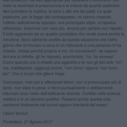
resto la vecchiaia si preannuncia e si misura da quante pasticche
devi prendere la mattina, la sera o alle ore dei pasti. Le quali
pasticche, per la legge del contrappasso, mi stanno creando
l'effetto radicalmente opposto: una prolungata stipsi, un'apatica
stitichezza. Insomma non caco più, ancora per parlare con rispetto.
Il tutto aggravato da un quadro prostatico che rende avara anche la
minzione. Sono talmente avvilito da questa situazione che l'altro
giorno che mi trovavo a cena in un ristorante e una persona mi ha
chiesto -chissà perché proprio a me, mi conosceva?- se sapevo
dov'era la toilette, gli ho risposto, sconfortato: "no, ho smesso".
Come quando uno ti chiede una sigaretta e te non gli dici solo "no",
ma, maldisposto, aggiungi anche, "non fumo" oppure "non fumo
più". Che a lui poi che gliene frega.
Comunque, miei cari e affezionati lettori, non vi preoccupate più di
tanto, non state in pena: vi terrò puntualmente e debitamente
informati circa l’esito dell’edificante vicenda. Confido nella scienza
medica e in un decorso positivo. Passerà anche questa crisi,
usciremo finalmente dal tunnel oppure trionfanti dal cesso!
Libero Venturi
Pontedera, 27 Agosto 2017