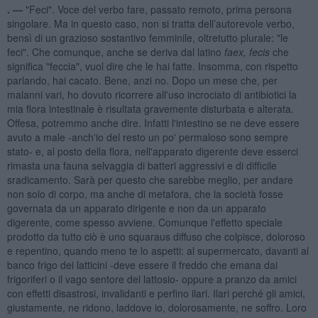
. —
"Feci". Voce del verbo fare, passato remoto, prima persona
singolare. Ma in questo caso, non si tratta dell’autorevole verbo,
bensì di un grazioso sostantivo femminile, oltretutto plurale: "le
feci". Che comunque, anche se deriva dal latino
faex, fecis
che
significa "feccia", vuol dire che le hai fatte. Insomma, con rispetto
parlando, hai cacato. Bene, anzi no. Dopo un mese che, per
malanni vari, ho dovuto ricorrere all'uso incrociato di antibiotici la
mia flora intestinale è risultata gravemente disturbata e alterata.
Offesa, potremmo anche dire. Infatti l'intestino se ne deve essere
avuto a male -anch'io del resto un po' permaloso sono sempre
stato- e, al posto della flora, nell'apparato digerente deve esserci
rimasta una fauna selvaggia di batteri aggressivi e di difficile
sradicamento. Sarà per questo che sarebbe meglio, per andare
non solo di corpo, ma anche di metafora, che la società fosse
governata da un apparato dirigente e non da un apparato
digerente, come spesso avviene. Comunque l'effetto speciale
prodotto da tutto ciò è uno squaraus diffuso che colpisce, doloroso
e repentino, quando meno te lo aspetti: al supermercato, davanti al
banco frigo dei latticini -deve essere il freddo che emana dai
frigoriferi o il vago sentore del lattosio- oppure a pranzo da amici
con effetti disastrosi, invalidanti e perfino ilari. Ilari perché gli amici,
giustamente, ne ridono, laddove io, dolorosamente, ne soffro. Loro