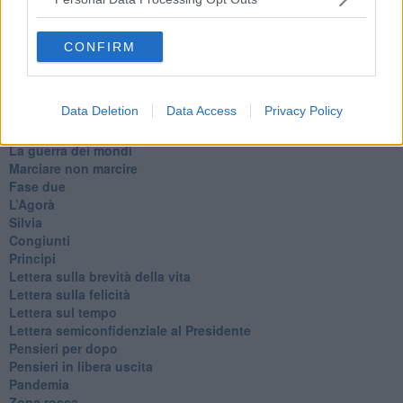
Non lo so
Destino
Valdera
CONFIRM
Commissari
L'orso
Grullaia
Data Deletion
Data Access
Privacy Policy
Spot
​Il grande vuoto
​La guerra dei mondi
Marciare non marcire
Fase due
L’Agorà
Silvia
Congiunti
Principi
​Lettera sulla brevità della vita
​Lettera sulla felicità
​Lettera sul tempo
Lettera semiconfidenziale al Presidente
Pensieri per dopo
​Pensieri in libera uscita
Pandemia
Zona rossa