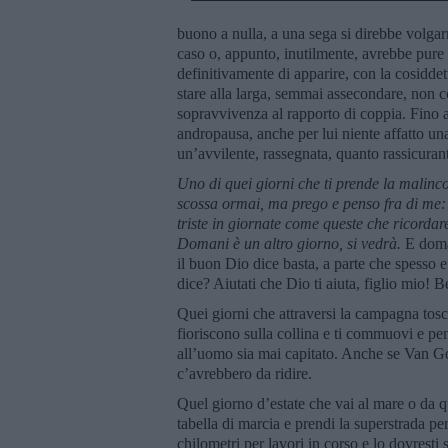
buono a nulla, a una sega si direbbe volg
caso o, appunto, inutilmente, avrebbe pure 
definitivamente di apparire, con la cosidde
stare alla larga, semmai assecondare, non co
sopravvivenza al rapporto di coppia. Fino 
andropausa, anche per lui niente affatto un
un’avvilente, rassegnata, quanto rassicuran
Uno di quei giorni che ti prende la malinco
scossa ormai, ma prego e penso fra di me: 
triste in giornate come queste che ricordare
Domani è un altro giorno, si vedrà.
E doman
il buon Dio dice basta, a parte che spesso 
dice? Aiutati che Dio ti aiuta, figlio mio! 
Quei giorni che attraversi la campagna tosca
fioriscono sulla collina e ti commuovi e pe
all’uomo sia mai capitato. Anche se Van Go
c’avrebbero da ridire.
Quel giorno d’estate che vai al mare o da qu
tabella di marcia e prendi la superstrada per
chilometri per lavori in corso e lo dovresti