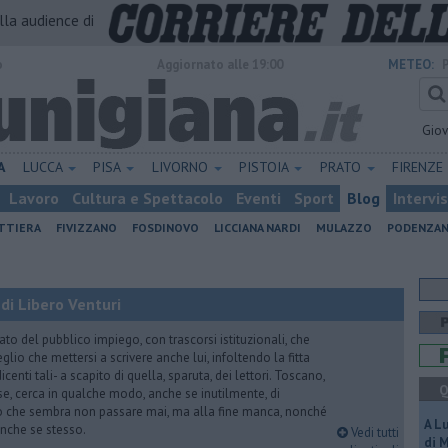
alla audience di
o
Aggiornato alle 19:00
METEO:
Gio
A
LUCCA
PISA
LIVORNO
PISTOIA
PRATO
FIRENZE
Lavoro
Cultura e Spettacolo
Eventi
Sport
Blog
Intervi
ATTIERA
FIVIZZANO
FOSDINOVO
LICCIANA NARDI
MULAZZO
PODENZA
di Libero Venturi
ato del pubblico impiego, con trascorsi istituzionali, che
lio che mettersi a scrivere anche lui, infoltendo la fitta
dicenti tali- a scapito di quella, sparuta, dei lettori. Toscano,
Q
e, cerca in qualche modo, anche se inutilmente, di
o che sembra non passare mai, ma alla fine manca, nonché
A L
, anche se stesso.
Vedi tutti
di 