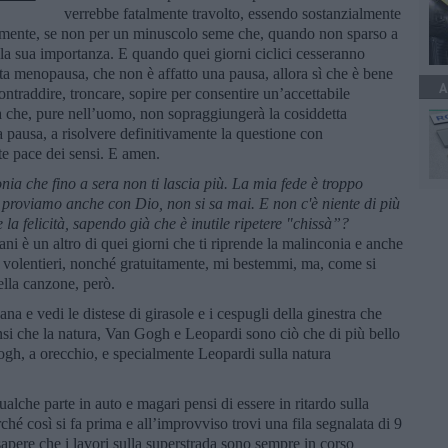
verrebbe fatalmente travolto, essendo sostanzialmente
armente, se non per un minuscolo seme che, quando non sparso a
la sua importanza. E quando quei giorni ciclici cesseranno
tta menopausa, che non è affatto una pausa, allora sì che è bene
A
ntraddire, troncare, sopire per consentire un’accettabile
a che, pure nell’uomo, non sopraggiungerà la cosiddetta
a pausa, a risolvere definitivamente la questione con
te pace dei sensi. E amen.
nia che fino a sera non ti lascia più. La mia fede è troppo
proviamo anche con Dio, non si sa mai. E non c'è niente di più
 la felicità, sapendo già che è inutile ripetere "chissà”?
i è un altro di quei giorni che ti riprende la malinconia e anche
e volentieri, nonché gratuitamente, mi bestemmi, ma, come si
Bella canzone, però.
na e vedi le distese di girasole e i cespugli della ginestra che
nsi che la natura, Van Gogh e Leopardi sono ciò che di più bello
gh, a orecchio, e specialmente Leopardi sulla natura
alche parte in auto e magari pensi di essere in ritardo sulla
ché così si fa prima e all’improvviso trovi una fila segnalata di 9
 sapere che i lavori sulla superstrada sono sempre in corso