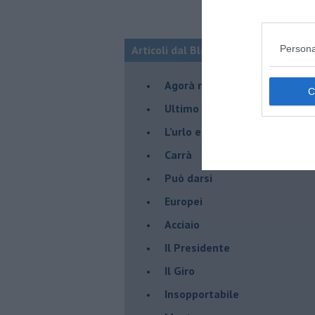
Articoli dal Blog “Pensieri della dom
Persona
​Agorà reloaded
Ultimo
​L’urlo e gli inglesi
Carrà
Può darsi
Europei
Acciaio
Il Presidente
​Il Giro
Insopportabile