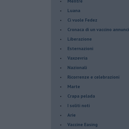
​Mentre
Luana
​Ci vuole Fedez
​Cronaca di un vaccino annunc
​Liberazione
Esternazioni
Vaxzevria
Nazionali
​Ricorrenze e celebrazioni
Marte
​Crapa pelada
​I soliti noti
Arie
​Vaccine Easing