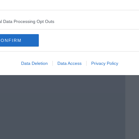
enica” di Libero Venturi
l Data Processing Opt Outs
CONFIRM
Data Deletion
Data Access
Privacy Policy