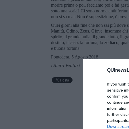
morire prima o poi, facciamo poi e fai gest
sotto una scala? Ci sono norme antinfortun
non si sa mai. Non è superstizione, è preve
Quei giorni alla fine che non sai più dove s
Manitù, Odino, Zeus, Giove, insomma chi c’è
spirito, il grande nulla, il grande tutto, il 
destino, il caso, la fortuna, lo zodiaco, q
e buona fortuna.
Pontedera, 5 Agosto 2018
Libero Venturi
QUInewsLu
If you wish 
sensitive in
confirm you
continue se
information 
further disc
participants
Downstream 