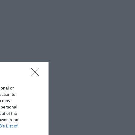
sonal or
ection to
ou may
 personal
out of the
 downstream
B’s List of