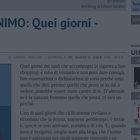
gli articoli
Scar
del blog di Libero Venturi
con 
IMO: Quei giorni -
QUI
Ult
DI LIBERO VENTURI - DOMENICA
05 AGOSTO 2018
ORE 08:50
A
Quei giorni dei saldi che accompagni la signora a fare
shopping: è roba di vestiario e non puoi dare consigli,
fare osservazioni o dichiarazioni di sorta perché tutto
quello che dici, persino quello che pensi se lo dai a
vedere, potrebbe essere usato contro di te. D’altronde
A
se è la zanzara femmina quella che pinza, ci sarà un
perché.
Uno di quei giorni che ciclicamente rivelano e
ricordano che la donna, astenersi perditempo, è fertile
e, specie se non arrivano, portatrice di vita. E, quando
invece vengono, meglio stare alla larga, che l’uomo
A
non è attrezzato per simili tempeste ormonali e ne