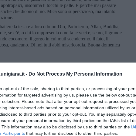
i apotropaici, insomma ti tocchi le palle. E perché mai passare
istiche che dicono di no. Mica sono superstizioso, ma intanto
nzione.
battere la testa e allora o buon Dio, Padreterno, Allah, Buddha,
, se c’è, o chi lo rappresenta o ne fa le veci e, se no, il grande
grande cocomero, il gorgo in cui muti scenderemo, il fato, il
ualcosa, qualcuno. Di noi tutti abbi misericordia. Buona domenica
nigiana.it -
Do Not Process My Personal Information
to opt-out of the sale, sharing to third parties, or processing of your per
formation for targeted advertising by us, please use the below opt-out s
r selection. Please note that after your opt-out request is processed y
eing interest-based ads based on personal information utilized by us or
disclosed to third parties prior to your opt-out. You may separately opt-
losure of your personal information by third parties on the IAB’s list of
. This information may also be disclosed by us to third parties on the
IA
Participants
that may further disclose it to other third parties.