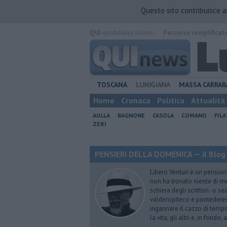
Questo sito contribuisce 
QUI
quotidiano online.
Percorso semplificat
TOSCANA
LUNIGIANA
MASSA CARRAR
Home
Cronaca
Politica
Attualità
AULLA
BAGNONE
CASOLA
COMANO
FIL
ZERI
PENSIERI DELLA DOMENICA — il Blog 
Libero Venturi è un pension
non ha trovato niente di meg
schiera degli scrittori -o se
valderopiteco e pontederes
ingannare il cazzo di temp
la vita, gli altri e, in fondo