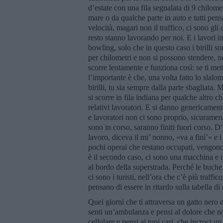
d’estate con una fila segnalata di 9 chilom
mare o da qualche parte in auto e tutti pensa
velocità, magari non il traffico, ci sono gl
resto stanno lavorando per noi. E i lavori in
bowling, solo che in questo caso i birilli s
per chilometri e non si possono stendere, ne
scorre lentamente e funziona così: se ti metti
l’importante è che, una volta fatto lo slalom
birilli, tu sia sempre dalla parte sbagliata. M
si scorre in fila indiana per qualche altro c
relativi lavoratori. E si danno genericamente
e lavoratori non ci sono proprio, sicurame
sono in corso, saranno finiti fuori corso. D’
lavoro, diceva il mi’ nonno, «va a finì’» e i
pochi operai che restano occupati, vengono l
è il secondo caso, ci sono una macchina e d
al bordo della superstrada. Perché le buche 
ci sono i turisti, nell’ora che c’è più traffi
pensano di essere in ritardo sulla tabella d
Quei giorni che ti attraversa un gatto nero e
senti un’ambulanza e pensi al dolore che non 
cellulare e pensi ai tuoi cari, che incroci u