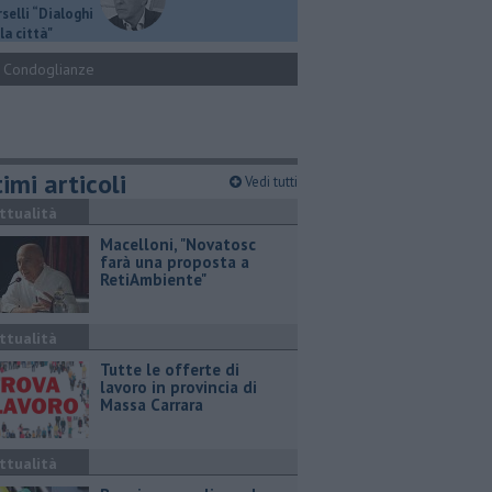
selli “Dialoghi
la città"
Condoglianze
imi articoli
Vedi tutti
ttualità
Macelloni, "Novatosc
farà una proposta a
RetiAmbiente"
ttualità
​Tutte le offerte di
lavoro in provincia di
Massa Carrara
ttualità