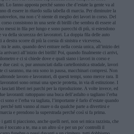
etri. Lo fanno apposta perché sanno che d’estate la gente va al
no di essere in ritardo sulla tabella di marcia. Per diminuire la
i autovelox, ma non c’è niente di meglio dei lavori in corso. Del
 corso consistono in una serie di birilli che sembra di essere al
ono messi in fila per lungo e sono parecchi di più, si estendono
 va della sicurezza dei lavoratori. La doppia fila delle auto
 a destra scorre di più la corsia di sinistra e viceversa,
 tra le auto, quando devi entrare nella corsia unica, all’inizio dei
a arrivarci all’inizio dei birilli! Poi, quando finalmente ci arrivi,
hilometro e ci si chiede dove e quali siano i lavori in corso e
 due casi: o, pur annunciati dalla cartellonistica stradale, lavori
nte ci saranno, ma ora sono in pausa, macchinari compresi. Non
altronde lavoro e lavoratori, di questi tempi, sono merce rara. Il
 lavoratori sono ormai una specie protetta, in via di estinzione. I
asciati liberi nei parchi per la riproduzione. A volte invece, ed
ue lavoranti: rattoppano una buca dell’asfalto o tagliano l’erba
ci sono e l’erba va tagliata, l’importante è farlo d’estate quando
co perché tutti vanno al mare o da qualche parte a divertirsi e
i marcia e prendono la superstrada perché così si fa prima.
 i gatti ti piacciono, anche quelli neri, non sei mica razzista, che
è toccato a te, ma a un altro sì e per un po’ controlli il
n carro funebre o passi davanti a un cimitero, tutti dobbiamo