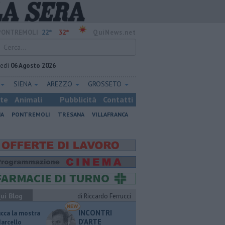
22°
32°
PONTREMOLI
QuiNews.net
vedì
06 Agosto 2026
SIENA
AREZZO
GROSSETO
ste
Animali
Pubblicità
Contatti
NA
PONTREMOLI
TRESANA
VILLAFRANCA
ui Blog
di Riccardo Ferrucci
INCONTRI
ucca la mostra
D'ARTE
Marcello