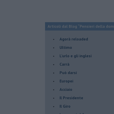
Articoli dal Blog “Pensieri della dom
​Agorà reloaded
Ultimo
​L’urlo e gli inglesi
Carrà
Può darsi
Europei
Acciaio
Il Presidente
​Il Giro