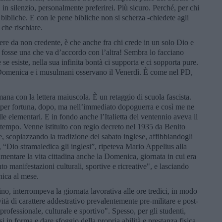
i, in silenzio, personalmente preferirei. Più sicuro. Perché, per chi
bibliche. E con le pene bibliche non si scherza -chiedete agli
 che rischiare.
tere da non credente, è che anche fra chi crede in un solo Dio e
 ne fosse una che va d’accordo con l’altra! Sembra lo facciano
e esiste, nella sua infinita bontà ci supporta e ci sopporta pure.
 la Domenica e i musulmani osservano il Venerdì. È come nel PD,
imana con la lettera maiuscola. È un retaggio di scuola fascista.
 per fortuna, dopo, ma nell’immediato dopoguerra e così me ne
e elementari. E in fondo anche l’Italietta del ventennio aveva il
l tempo. Venne istituito con regio decreto nel 1935 da Benito
e, scopiazzando la tradizione del sabato inglese, affibbiandogli
o, “Dio stramaledica gli inglesi”, ripeteva Mario Appelius alla
lamentare la vita cittadina anche la Domenica, giornata in cui era
nto manifestazioni culturali, sportive e ricreative", e lasciando
ica al mese.
ino, interrompeva la giornata lavorativa alle ore tredici, in modo
ità di carattere addestrativo prevalentemente pre-militare e post-
 professionale, culturale e sportivo". Spesso, per gli studenti,
i in forma e dare sfoggio della propria abilità e prestanza fisica.