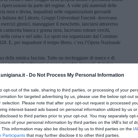
 ripercussioni da parte del regime. A volte più materiali delle
cia nera e divisa, inquadrati nelle organizzazioni giovanili
 Italiana del Littorio, Gruppi Universitari Fascisti- dovevano
 esercizi ginnici, maneggiare il moschetto, lanciarsi attraverso
 in camicetta bianca e gonna nera, facevano roteare cerchi,
o nella corsa e nel salto. Lo sport era organizzato dal Comitato
1928. E, per inquadrare il tempo libero, c’era l’Opera Nazionale
a della mistica fascista. Tutto un riecheggiare di marce e di
nici e prove di ardimento per una maschia gioventù di italica
a tornava a riapparire l’Impero. Faccetta nera, bell’Abissina! A
nigiana.it -
Do Not Process My Personal Information
o e moschetto fascista perfetto. Saluto romano e me ne frego.
ltati si son visti. No, meglio il Sabato ebraico e la sua ferma,
“L’eternità indica un giorno. Shabbat”. E allora, dopo un buon
to opt-out of the sale, sharing to third parties, or processing of your per
formation for targeted advertising by us, please use the below opt-out s
r selection. Please note that after your opt-out request is processed y
eing interest-based ads based on personal information utilized by us or
disclosed to third parties prior to your opt-out. You may separately opt-
losure of your personal information by third parties on the IAB’s list of
. This information may also be disclosed by us to third parties on the
IA
alalà”, il grido d’incitamento inventato da D’Annunzio, è un
Participants
that may further disclose it to other third parties.
r non rimanere indietro col lavoro ho saltato qualche adunata