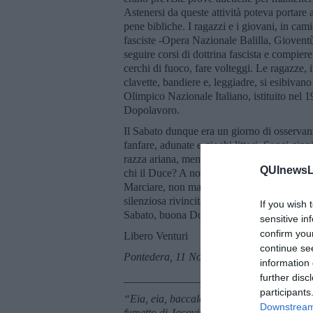
Astenersi da queste attività poteva portare a
pene bibliche. I ragazzi e i giovani, in cami
fasciste -Opera Nazionale Balilla, Gioventù
seguire corsi di dottrina fascista e compiere
cerchi di fuoco, fare volteggi. Le ragazze,
clavette, bandiere e, leggiadre, si esibivan
Olimpico Nazionale Italiano, istituito nel 
Dopolavoro.
Il Sabato dunque era un giorno di osservanz
fanfare, adunate e giochi littori. Saggi gin
razza ariana, mentre sui colli fatali di Rom
QUInewsLu
chi il Duce? A noi! Eia, eia, baccalà! Libr
Marciare, non marcire. Una faticaccia! I risu
silenziosa rivincita sull’orrore che seguì. 
If you wish 
Sabato, buona Domenica e buona fortuna.
sensitive in
confirm you
Libero Venturi
continue se
Pontedera, 11 Novembre 2018
information 
_________________________
further disc
participants
“Eia, eia, baccalà”, parodia di “eia, eia, 
Downstream 
fumetto di Jacovitti il quale racconta: «Pe