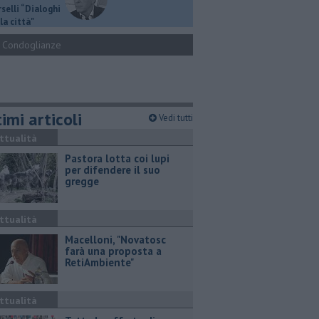
selli “Dialoghi
la città"
Condoglianze
imi articoli
Vedi tutti
ttualità
Pastora lotta coi lupi
per difendere il suo
gregge
ttualità
Macelloni, "Novatosc
farà una proposta a
RetiAmbiente"
ttualità