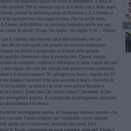
tramonti che inducono spesso in errori di prospettiva. L’alba fa
 sole morente. Più in sintonia con il ciclo della vita e della morte.
i Sabato, perché la settimana inizia di Domenica. E il Sabato si
 testi sacri però su una coppa di vino, che va anche bene,
è la Genesi della Bibbia, un racconto fantastico anche per noi
A
oso cazzo di niente. Tengo ‘na voglia, ‘na voglia ‘e fa’... Niente!
per il Talmud, uno dei testi sacri dell’ebraismo, tra cui
 due fili per tutti quelli che proprio ne avessero intenzione.
nare un lavoro e trasportare al di fuori della propria
di qualche chilometro oltre la propria città. Quindi meglio
evitare di rompersi i coglioni e infrangere le sacre regole del non
è una regola che vale per tutti gli altri giorni e costa tantissimo,
itare è il divieto numero 36: spengere un fuoco, seguito dal 37:
 era meglio l’inverso? Uno non accende il fuoco così evita di
c’è un incendio -la natura e la sorte sono spesso bizzarre e
asa va a fuoco. Forse sarà Dio a provvedere? Speriamo. Il Dio
prio perseguitato popolo. E, a proposito di perseguitati, spezzerei
La discendenza è la stessa.
ivamente incoraggiate: andare in Sinagoga, ospitare parenti -che
o con tutto l’antico rispetto per l’ospitalità- avere rapporti
alere anche per i conviventi, ancorché peccatori. Ed è
studiare la Torah, consumare tre pasti completi, pane del Sabato e