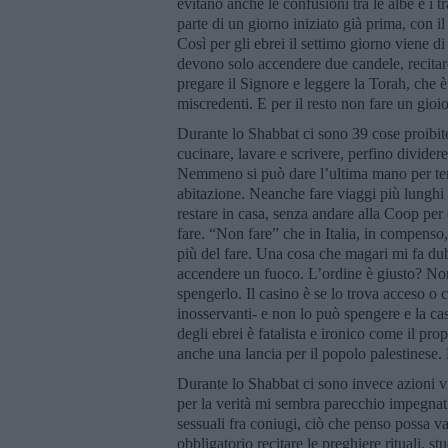
evitano anche le confusioni tra le albe e i 
parte di un giorno iniziato già prima, con il
Così per gli ebrei il settimo giorno viene d
devono solo accendere due candele, recitare
pregare il Signore e leggere la Torah, che 
miscredenti. E per il resto non fare un gioi
Durante lo Shabbat ci sono 39 cose proibite 
cucinare, lavare e scrivere, perfino dividere
Nemmeno si può dare l’ultima mano per termi
abitazione. Neanche fare viaggi più lunghi 
restare in casa, senza andare alla Coop per 
fare. “Non fare” che in Italia, in compenso, 
più del fare. Una cosa che magari mi fa dub
accendere un fuoco. L’ordine è giusto? Non
spengerlo. Il casino è se lo trova acceso o 
inosservanti- e non lo può spengere e la c
degli ebrei è fatalista e ironico come il pro
anche una lancia per il popolo palestinese. 
Durante lo Shabbat ci sono invece azioni v
per la verità mi sembra parecchio impegnativ
sessuali fra coniugi, ciò che penso possa v
obbligatorio recitare le preghiere rituali, 