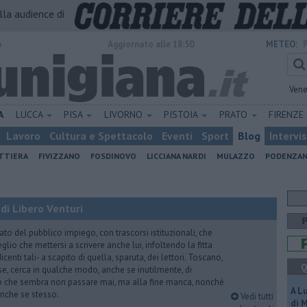
alla audience di
o
Aggiornato alle 18:50
METEO:
Vene
A
LUCCA
PISA
LIVORNO
PISTOIA
PRATO
FIRENZE
Lavoro
Cultura e Spettacolo
Eventi
Sport
Blog
Intervi
ATTIERA
FIVIZZANO
FOSDINOVO
LICCIANA NARDI
MULAZZO
PODENZA
di Libero Venturi
ato del pubblico impiego, con trascorsi istituzionali, che
lio che mettersi a scrivere anche lui, infoltendo la fitta
dicenti tali- a scapito di quella, sparuta, dei lettori. Toscano,
Q
e, cerca in qualche modo, anche se inutilmente, di
o che sembra non passare mai, ma alla fine manca, nonché
A L
, anche se stesso.
Vedi tutti
di 