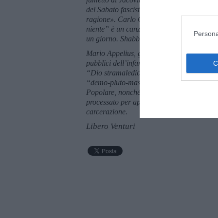
del Sabato fascista. Insieme ad altri, i fasc
ragione».
Carlo Galeotti,
"Eja, Eja, baccala
niente” è un canzone di Enzo Del Re che no
Persona
un giorno. Shabbat” è del filosofo Abrah
Mario Appelius, giornalista, viaggiatore, sc
pubblici dell’infame Manifesto della Razza. 
“Dio stramaledica gli Inglesi!” con riferim
“demo-pluto-masso-giudaico”. Caduto in di
Popolare, nonché allo stesso Mussolini, fu
processato per apologia del fascismo e cond
carcerazione.
Libero Venturi