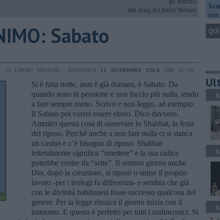
gli articoli
Scar
del blog di Libero Venturi
con 
NIMO: Sabato
QUI
DI LIBERO VENTURI - DOMENICA
11 NOVEMBRE 2018
ORE 07:30
Ult
Si è fatta notte, anzi è già domani, è Sabato. Da
quando sono in pensione e non faccio più nulla, tendo
A
a fare sempre meno. Scrivo e non leggo, ad esempio.
Il Sabato poi vorrei essere ebreo. Dico davvero.
Ammiro questa cosa di osservare lo Shabbat, la festa
del riposo. Perché anche a non fare nulla ci si stanca
un casino e c’è bisogno di riposo. Shabbat
A
letteralmente significa “smettere” e la sua radice
potrebbe venire da “sette”. Il settimo giorno anche
Dio, dopo la creazione, si riposò o smise il proprio
lavoro -per i teologi fa differenza- e sembra che già
con le divinità babilonesi fosse successo qualcosa del
genere. Per la legge ebraica il giorno inizia con il
A
tramonto. E questo è perfetto per tutti i malinconici. Si