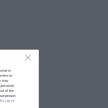
sonal or
ection to
ou may
 personal
out of the
 downstream
B’s List of