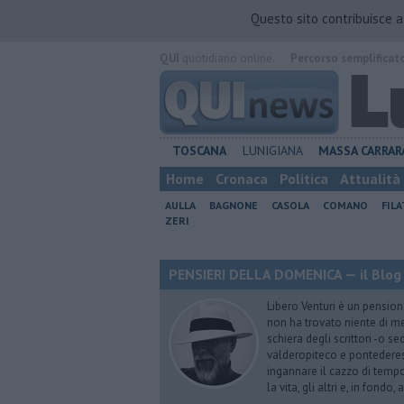
Questo sito contribuisce 
QUI
quotidiano online.
Percorso semplificat
TOSCANA
LUNIGIANA
MASSA CARRAR
Home
Cronaca
Politica
Attualità
AULLA
BAGNONE
CASOLA
COMANO
FIL
ZERI
PENSIERI DELLA DOMENICA — il Blog 
Libero Venturi è un pension
non ha trovato niente di meg
schiera degli scrittori -o se
valderopiteco e pontederes
ingannare il cazzo di temp
la vita, gli altri e, in fondo