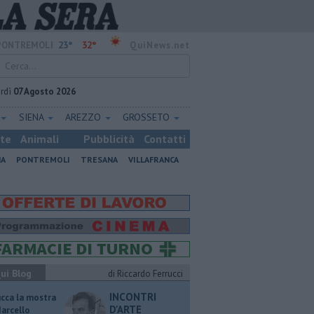
23°
32°
PONTREMOLI
QuiNews.net
rdì
07 Agosto 2026
SIENA
AREZZO
GROSSETO
ste
Animali
Pubblicità
Contatti
NA
PONTREMOLI
TRESANA
VILLAFRANCA
ui Blog
di Riccardo Ferrucci
INCONTRI
ucca la mostra
D'ARTE
Marcello