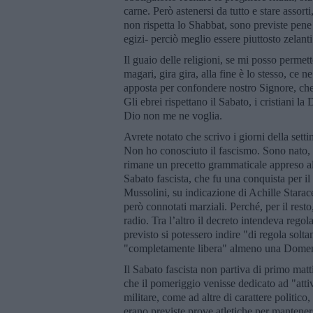
carne. Però astenersi da tutto e stare assort
non rispetta lo Shabbat, sono previste pene 
egizi- perciò meglio essere piuttosto zelanti
Il guaio delle religioni, se mi posso permet
magari, gira gira, alla fine è lo stesso, ce
apposta per confondere nostro Signore, che s
Gli ebrei rispettano il Sabato, i cristiani
Dio non me ne voglia.
Avrete notato che scrivo i giorni della sett
Non ho conosciuto il fascismo. Sono nato,
rimane un precetto grammaticale appreso all
Sabato fascista, che fu una conquista per i
Mussolini, su indicazione di Achille Starac
però connotati marziali. Perché, per il rest
radio. Tra l’altro il decreto intendeva rego
previsto si potessero indire "di regola solta
"completamente libera" almeno una Domen
Il Sabato fascista non partiva di primo matt
che il pomeriggio venisse dedicato ad "attiv
militare, come ad altre di carattere politico,
erano previste prove atletiche per manteners