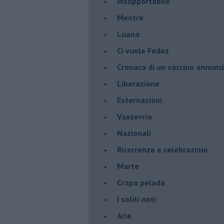
Insopportabile
​Mentre
Luana
​Ci vuole Fedez
​Cronaca di un vaccino annunc
​Liberazione
Esternazioni
Vaxzevria
Nazionali
​Ricorrenze e celebrazioni
Marte
​Crapa pelada
​I soliti noti
Arie