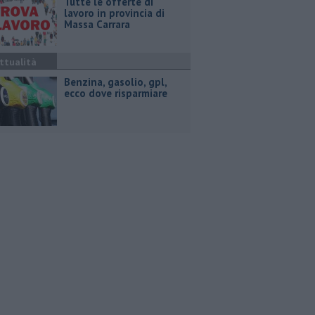
​Tutte le offerte di
lavoro in provincia di
Massa Carrara
ttualità
​Benzina, gasolio, gpl,
ecco dove risparmiare