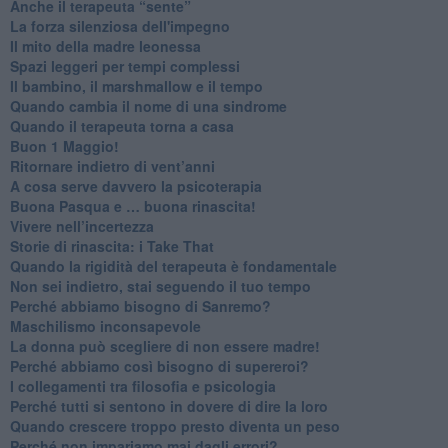
​Anche il terapeuta “sente”
​La forza silenziosa dell'impegno
​Il mito della madre leonessa
Spazi leggeri per tempi complessi
Il bambino, il marshmallow e il tempo
​Quando cambia il nome di una sindrome
​Quando il terapeuta torna a casa
​Buon 1 Maggio!
Ritornare indietro di vent’anni
​A cosa serve davvero la psicoterapia
​Buona Pasqua e … buona rinascita!
​Vivere nell’incertezza
​Storie di rinascita: i Take That
​Quando la rigidità del terapeuta è fondamentale
​Non sei indietro, stai seguendo il tuo tempo
​Perché abbiamo bisogno di Sanremo?
​Maschilismo inconsapevole
​La donna può scegliere di non essere madre!
​Perché abbiamo così bisogno di supereroi?
​I collegamenti tra filosofia e psicologia
​Perché tutti si sentono in dovere di dire la loro
​Quando crescere troppo presto diventa un peso
​Perché non impariamo mai dagli errori?