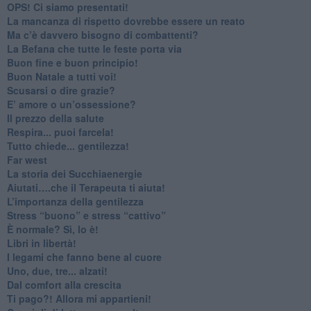
​OPS! Ci siamo presentati!
​La mancanza di rispetto dovrebbe essere un reato
​Ma c’è davvero bisogno di combattenti?
​La Befana che tutte le feste porta via
Buon fine e buon principio!
​Buon Natale a tutti voi!
​Scusarsi o dire grazie?
​E’ amore o un’ossessione?
​Il prezzo della salute
​Respira... puoi farcela!
​Tutto chiede... gentilezza!
​Far west
​La storia dei Succhiaenergie
​Aiutati….che il Terapeuta ti aiuta!
​L’importanza della gentilezza
​Stress “buono” e stress “cattivo”
​È normale? Sì, lo è!
​Libri in libertà!
​I legami che fanno bene al cuore
Uno, due, tre... alzati!​
​Dal comfort alla crescita
​Ti pago?! Allora mi appartieni!​