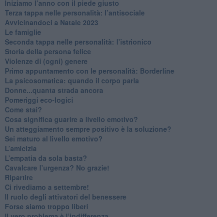
​Iniziamo l’anno con il piede giusto
​Terza tappa nelle personalità: l’antisociale
​Avvicinandoci a Natale 2023
Le famiglie
Seconda tappa nelle personalità: l’istrionico
​Storia della persona felice
Violenze di (ogni) genere
​Primo appuntamento con le personalità: Borderline
La psicosomatica: quando il corpo parla
Donne...quanta strada ancora
​Pomeriggi eco-logici
​Come stai?
Cosa significa guarire a livello emotivo?
​Un atteggiamento sempre positivo è la soluzione?
​Sei maturo al livello emotivo?
​L’amicizia
​L’empatia da sola basta?
​Cavalcare l’urgenza? No grazie!
Ripartire
​Ci rivediamo a settembre!
​Il ruolo degli attivatori del benessere
​Forse siamo troppo liberi
​Il vero problema è l’indifferenza