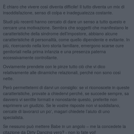
È chiaro che vivere così diventa difficile! Il tutto diventa un mix di
insoddisfazione, senso di colpa e inadeguatezza costante.
Studi più recenti hanno cercato di dare un senso a tutto questo e
cercare una motivazione. Sembra che soggetti che manifestano le
caratteristiche della sindrome dell’impostore, abbiano alcune
caratteristiche di personalità, come quello dipendente e evitante. In
più, ricercando nella loro storia familiare, emergono scarse cure
genitoriali nella prima infanzia e una presenza paterna
eccessivamente controllante.
Ovviamente prendete con le pinze tutto ciò che vi dico
relativamente alle dinamiche relazionali, perché non sono così
nette.
Però permettetemi di darvi un consiglio: se vi riconoscete in queste
caratteristiche, provate a chiedervi perché, se succede sempre, sa
davvero vi sentite formati e nonostante questo, preferite non
esprimere un giudizio. Se le vostre risposte non vi soddisfano,
cercate di lavorarci un po', magari chiedete l’aiuto di uno
specialista.
Se nessuno può mettere Babe in un angolo – me la concedete la
citazione da Dirty Dancing vero? - non lo fate voi!