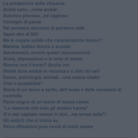
​La prospettiva della chiusura
​Andrà tutto…come andrà!
Autunno piovoso...ed uggioso
​Contagio di paura
​Dal pensiero dannoso al pensiero utile
​Saper dire di NO!
​Ma le coppie solide che caratteristiche hanno?
​Mamma, babbo ritorno a scuola!
Adolescenti, ovvero questi (s)conosciuti!
Ansia, depressione e la terra di mezzo
​Rientro con il botto? Anche no!
Dimmi dove andrai in vacanza e ti dirò chi sei!
​Estate, psicologia, animali…una strana triade!
​Crisi o possibilità?
​Storia di un tacco a spillo, dell’ansia e della necessità di
controllo
​Psico-sogno di un teatro di mezza estate
"La memoria che solo gli anziani hanno"
​Vi è mai capitato essere in bici…ma senza sella?!
​Gli ami(ci) che ci tirano su
Psico-riflessioni post covid di inizio estate