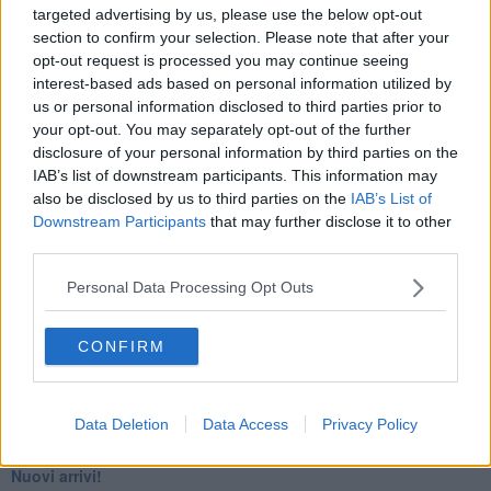
​4 anni di Blog
targeted advertising by us, please use the below opt-out
Quando il silenzio è aggressivo
section to confirm your selection. Please note that after your
​Il passato, questo conosciuto!
opt-out request is processed you may continue seeing
​Clima ballerino e sbalzi d’umore
interest-based ads based on personal information utilized by
La maternità
us or personal information disclosed to third parties prior to
​L’uomo o l’orso?
your opt-out. You may separately opt-out of the further
Non hanno un amico a teatro​
disclosure of your personal information by third parties on the
​Tutta una questione di rispetto
IAB’s list of downstream participants. This information may
​Cose che ci esauriscono
also be disclosed by us to third parties on the
IAB’s List of
​Vespa che passione!
Downstream Participants
that may further disclose it to other
​Lasciate ai vostri figli il diritto di piangere
third parties.
​Parole d’amore regalate al vento
​Essere genitori di un adolescente
Personal Data Processing Opt Outs
​Saper pazientare
​Giornata del Fiocchetto Lilla
​Venerdì emozionalmente sostenibile
CONFIRM
Ma ti ascolti?
Contornati di persone che…
Non dare niente per scontato
Data Deletion
Data Access
Privacy Policy
Che cos’è la dipendenza affettiva?
Quarta tappa nelle personalità: il narcisista
​Nuovi arrivi!