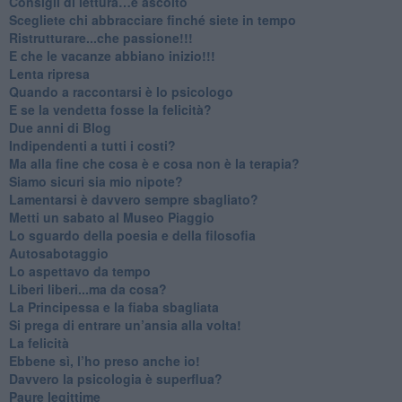
​Consigli di lettura…e ascolto
​Scegliete chi abbracciare finché siete in tempo
​Ristrutturare...che passione!!!
​E che le vacanze abbiano inizio!!!
​Lenta ripresa
​Quando a raccontarsi è lo psicologo
​E se la vendetta fosse la felicità?
​Due anni di Blog
​Indipendenti a tutti i costi?
​Ma alla fine che cosa è e cosa non è la terapia?
​Siamo sicuri sia mio nipote?
​Lamentarsi è davvero sempre sbagliato?
​Metti un sabato al Museo Piaggio
​Lo sguardo della poesia e della filosofia
Autosabotaggio
​Lo aspettavo da tempo
​Liberi liberi...ma da cosa?
​La Principessa e la fiaba sbagliata
Si prega di entrare un’ansia alla volta!
​La felicità
​Ebbene sì, l’ho preso anche io!
​Davvero la psicologia è superflua?
Paure legittime