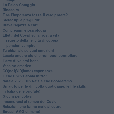
​Lo Psico-Coraggio
Rinascita
​E se l’impotenza fosse il vero potere?
Stereotipi e pregiudizi
​Brava ragazza a chi?
​Compleanni e psicologia
Effetti del Covid sulla nostra vita
Il segreto della felicità di coppia
​I “pensieri-vampiro”
​Tu chiamale se vuoi emozioni
​Lascia andare ciò che non puoi controllare
L’arte di volersi bene
​Vaccino emotivo
CO(ndi)VID(iamo) esperienze
​E che il 2021 abbia inizio!
​Natale 2020…un Natale che ricorderemo
Un aiuto per le difficoltà quotidiane: le life skills
​In balia delle ond(ate)
Giochi pericolosi
Innamorarsi al tempo del Covid
​Relazioni che fanno male al cuore
​Stressi-AMO-ci meno!