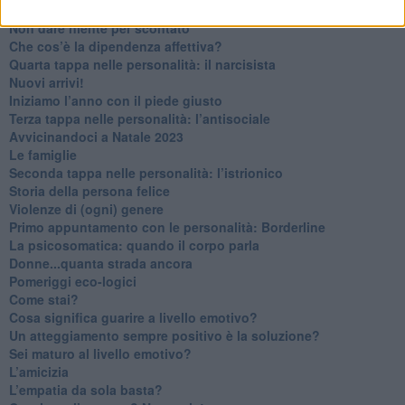
Contornati di persone che…
Non dare niente per scontato
Che cos’è la dipendenza affettiva?
Quarta tappa nelle personalità: il narcisista
​Nuovi arrivi!
​Iniziamo l’anno con il piede giusto
​Terza tappa nelle personalità: l’antisociale
​Avvicinandoci a Natale 2023
Le famiglie
Seconda tappa nelle personalità: l’istrionico
​Storia della persona felice
Violenze di (ogni) genere
​Primo appuntamento con le personalità: Borderline
La psicosomatica: quando il corpo parla
Donne...quanta strada ancora
​Pomeriggi eco-logici
​Come stai?
Cosa significa guarire a livello emotivo?
​Un atteggiamento sempre positivo è la soluzione?
​Sei maturo al livello emotivo?
​L’amicizia
​L’empatia da sola basta?