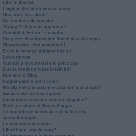
​Libri in libertà!
​I legami che fanno bene al cuore
Uno, due, tre... alzati!​
​Dal comfort alla crescita
​Ti pago?! Allora mi appartieni!​
​Consigli di lettura…e ascolto
​Scegliete chi abbracciare finché siete in tempo
​Ristrutturare...che passione!!!
​E che le vacanze abbiano inizio!!!
​Lenta ripresa
​Quando a raccontarsi è lo psicologo
​E se la vendetta fosse la felicità?
​Due anni di Blog
​Indipendenti a tutti i costi?
​Ma alla fine che cosa è e cosa non è la terapia?
​Siamo sicuri sia mio nipote?
​Lamentarsi è davvero sempre sbagliato?
​Metti un sabato al Museo Piaggio
​Lo sguardo della poesia e della filosofia
Autosabotaggio
​Lo aspettavo da tempo
​Liberi liberi...ma da cosa?
​La Principessa e la fiaba sbagliata