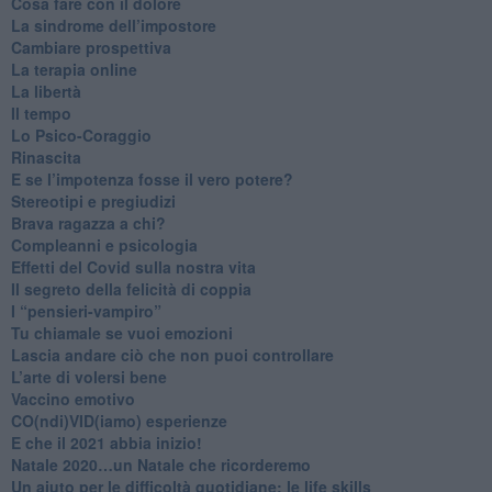
Cosa fare con il dolore
​La sindrome dell’impostore
​Cambiare prospettiva
La terapia online
La libertà
​Il tempo
​Lo Psico-Coraggio
Rinascita
​E se l’impotenza fosse il vero potere?
Stereotipi e pregiudizi
​Brava ragazza a chi?
​Compleanni e psicologia
Effetti del Covid sulla nostra vita
Il segreto della felicità di coppia
​I “pensieri-vampiro”
​Tu chiamale se vuoi emozioni
​Lascia andare ciò che non puoi controllare
L’arte di volersi bene
​Vaccino emotivo
CO(ndi)VID(iamo) esperienze
​E che il 2021 abbia inizio!
​Natale 2020…un Natale che ricorderemo
Un aiuto per le difficoltà quotidiane: le life skills