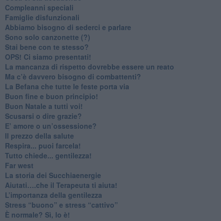
​Compleanni speciali
​Famiglie disfunzionali
​Abbiamo bisogno di sederci e parlare
Sono solo canzonette (?)
​Stai bene con te stesso?
​OPS! Ci siamo presentati!
​La mancanza di rispetto dovrebbe essere un reato
​Ma c’è davvero bisogno di combattenti?
​La Befana che tutte le feste porta via
Buon fine e buon principio!
​Buon Natale a tutti voi!
​Scusarsi o dire grazie?
​E’ amore o un’ossessione?
​Il prezzo della salute
​Respira... puoi farcela!
​Tutto chiede... gentilezza!
​Far west
​La storia dei Succhiaenergie
​Aiutati….che il Terapeuta ti aiuta!
​L’importanza della gentilezza
​Stress “buono” e stress “cattivo”
​È normale? Sì, lo è!