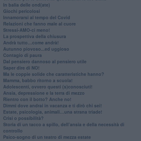
​In balia delle ond(ate)
Giochi pericolosi
Innamorarsi al tempo del Covid
​Relazioni che fanno male al cuore
​Stressi-AMO-ci meno!
​La prospettiva della chiusura
​Andrà tutto…come andrà!
Autunno piovoso...ed uggioso
​Contagio di paura
​Dal pensiero dannoso al pensiero utile
​Saper dire di NO!
​Ma le coppie solide che caratteristiche hanno?
​Mamma, babbo ritorno a scuola!
Adolescenti, ovvero questi (s)conosciuti!
Ansia, depressione e la terra di mezzo
​Rientro con il botto? Anche no!
Dimmi dove andrai in vacanza e ti dirò chi sei!
​Estate, psicologia, animali…una strana triade!
​Crisi o possibilità?
​Storia di un tacco a spillo, dell’ansia e della necessità di
controllo
​Psico-sogno di un teatro di mezza estate