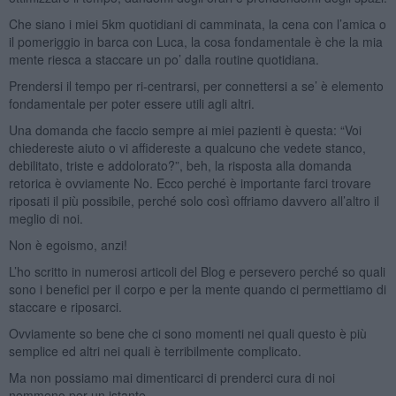
Che siano i miei 5km quotidiani di camminata, la cena con l’amica o
il pomeriggio in barca con Luca, la cosa fondamentale è che la mia
mente riesca a staccare un po’ dalla routine quotidiana.
Prendersi il tempo per ri-centrarsi, per connettersi a se’ è elemento
fondamentale per poter essere utili agli altri.
Una domanda che faccio sempre ai miei pazienti è questa: “Voi
chiedereste aiuto o vi affidereste a qualcuno che vedete stanco,
debilitato, triste e addolorato?”, beh, la risposta alla domanda
retorica è ovviamente No. Ecco perché è importante farci trovare
riposati il più possibile, perché solo così offriamo davvero all’altro il
meglio di noi.
Non è egoismo, anzi!
L’ho scritto in numerosi articoli del Blog e persevero perché so quali
sono i benefici per il corpo e per la mente quando ci permettiamo di
staccare e riposarci.
Ovviamente so bene che ci sono momenti nei quali questo è più
semplice ed altri nei quali è terribilmente complicato.
Ma non possiamo mai dimenticarci di prenderci cura di noi
nemmeno per un istante.