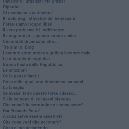
​Cavalcare l’urgenza? No grazie!
Ripartire
​Ci rivediamo a settembre!
​Il ruolo degli attivatori del benessere
​Forse siamo troppo liberi
​Il vero problema è l’indifferenza
​Il congiuntivo… questo strano amico
​Circondati di persone che…
​Tre anni di Blog
​Lavorare sotto stress significa lavorare male
​Le distorsioni cognitive
​Buona Festa della Repubblica
Le emozioni
​Ce la posso fare!!!
​Cose delle quali non dovremmo scusarci
​La famiglia
​Se avessi fatto questo forse adesso…
​Sii la persona di cui avevi bisogno
Che cosa è la serotonina e a cosa serve?
​Hai Presente Vero?
A cosa serve essere assertivi?
​Che cosa vuol dire accettare?
​Cosa ci sta accadendo