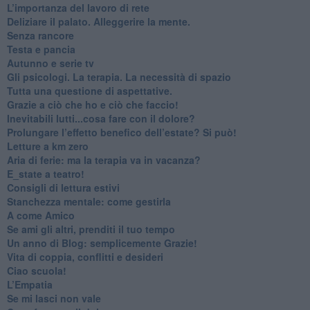
​L’importanza del lavoro di rete
​Deliziare il palato. Alleggerire la mente.
​Senza rancore
​Testa e pancia
​Autunno e serie tv
​Gli psicologi. La terapia. La necessità di spazio
​Tutta una questione di aspettative.
​Grazie a ciò che ho e ciò che faccio!
​Inevitabili lutti...cosa fare con il dolore?
Prolungare l’effetto benefico dell’estate? Si può!
​Letture a km zero
​Aria di ferie: ma la terapia va in vacanza?
​E_state a teatro!
​Consigli di lettura estivi
​Stanchezza mentale: come gestirla
​A come Amico
​Se ami gli altri, prenditi il tuo tempo
​Un anno di Blog: semplicemente Grazie!
​Vita di coppia, conflitti e desideri
​Ciao scuola!
​L’Empatia
​Se mi lasci non vale