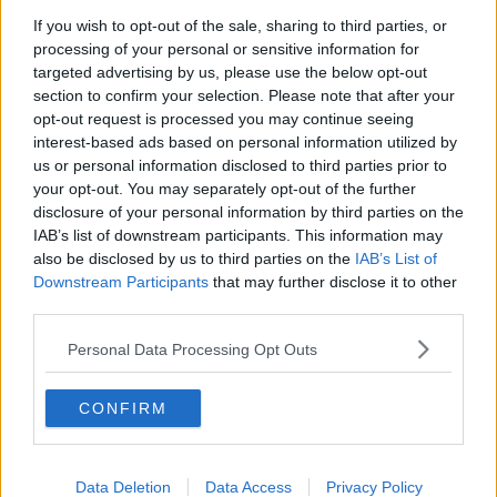
​Il lato positivo delle cose
If you wish to opt-out of the sale, sharing to third parties, or
​Storie antiche di tempi moderni
processing of your personal or sensitive information for
​Quello che alle mamme non dicono
targeted advertising by us, please use the below opt-out
Adultescenza
section to confirm your selection. Please note that after your
Homo imbecillis
opt-out request is processed you may continue seeing
​4 anni di Blog
interest-based ads based on personal information utilized by
Quando il silenzio è aggressivo
us or personal information disclosed to third parties prior to
​Il passato, questo conosciuto!
your opt-out. You may separately opt-out of the further
​Clima ballerino e sbalzi d’umore
disclosure of your personal information by third parties on the
La maternità
IAB’s list of downstream participants. This information may
​L’uomo o l’orso?
also be disclosed by us to third parties on the
IAB’s List of
Non hanno un amico a teatro​
Downstream Participants
that may further disclose it to other
​Tutta una questione di rispetto
third parties.
​Cose che ci esauriscono
​Vespa che passione!
Personal Data Processing Opt Outs
​Lasciate ai vostri figli il diritto di piangere
​Parole d’amore regalate al vento
​Essere genitori di un adolescente
CONFIRM
​Saper pazientare
​Giornata del Fiocchetto Lilla
​Venerdì emozionalmente sostenibile
Ma ti ascolti?
Data Deletion
Data Access
Privacy Policy