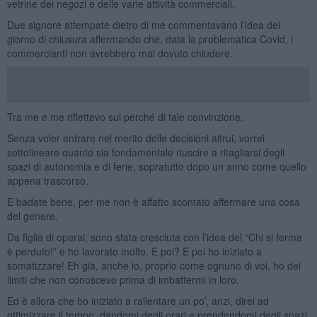
vetrine dei negozi e delle varie attività commerciali.
Due signore attempate dietro di me commentavano l’idea del
giorno di chiusura affermando che, data la problematica Covid, i
commercianti non avrebbero mai dovuto chiudere.
Tra me e me riflettevo sul perché di tale convinzione.
Senza voler entrare nel merito delle decisioni altrui, vorrei
sottolineare quanto sia fondamentale riuscire a ritagliarsi degli
spazi di autonomia e di ferie, sopratutto dopo un anno come quello
appena trascorso.
E badate bene, per me non è affatto scontato affermare una cosa
del genere.
Da figlia di operai, sono stata cresciuta con l’idea del “Chi si ferma
è perduto!” e ho lavorato molto. E poi? E poi ho iniziato a
somatizzare! Eh già, anche io, proprio come ognuno di voi, ho dei
limiti che non conoscevo prima di imbattermi in loro.
Ed è allora che ho iniziato a rallentare un po’, anzi, direi ad
ottimizzare il tempo, dandomi degli orari e prendendomi degli spazi.