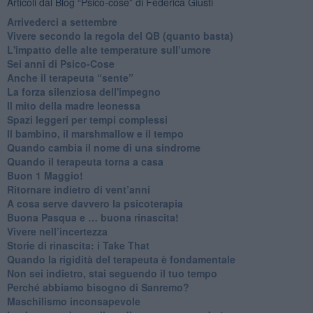
Articoli dal Blog “Psico-cose” di Federica Giusti
​Arrivederci a settembre
​Vivere secondo la regola del QB (quanto basta)
​L'impatto delle alte temperature sull’umore
Sei anni di Psico-Cose
​Anche il terapeuta “sente”
​La forza silenziosa dell'impegno
​Il mito della madre leonessa
Spazi leggeri per tempi complessi
Il bambino, il marshmallow e il tempo
​Quando cambia il nome di una sindrome
​Quando il terapeuta torna a casa
​Buon 1 Maggio!
Ritornare indietro di vent’anni
​A cosa serve davvero la psicoterapia
​Buona Pasqua e … buona rinascita!
​Vivere nell’incertezza
​Storie di rinascita: i Take That
​Quando la rigidità del terapeuta è fondamentale
​Non sei indietro, stai seguendo il tuo tempo
​Perché abbiamo bisogno di Sanremo?
​Maschilismo inconsapevole