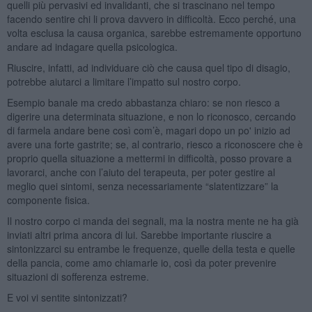
quelli più pervasivi ed invalidanti, che si trascinano nel tempo
facendo sentire chi li prova davvero in difficoltà. Ecco perché, una
volta esclusa la causa organica, sarebbe estremamente opportuno
andare ad indagare quella psicologica.
Riuscire, infatti, ad individuare ciò che causa quel tipo di disagio,
potrebbe aiutarci a limitare l’impatto sul nostro corpo.
Esempio banale ma credo abbastanza chiaro: se non riesco a
digerire una determinata situazione, e non lo riconosco, cercando
di farmela andare bene così com’è, magari dopo un po' inizio ad
avere una forte gastrite; se, al contrario, riesco a riconoscere che è
proprio quella situazione a mettermi in difficoltà, posso provare a
lavorarci, anche con l’aiuto del terapeuta, per poter gestire al
meglio quei sintomi, senza necessariamente “slatentizzare” la
componente fisica.
Il nostro corpo ci manda dei segnali, ma la nostra mente ne ha già
inviati altri prima ancora di lui. Sarebbe importante riuscire a
sintonizzarci su entrambe le frequenze, quelle della testa e quelle
della pancia, come amo chiamarle io, così da poter prevenire
situazioni di sofferenza estreme.
E voi vi sentite sintonizzati?