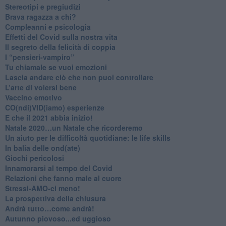
Stereotipi e pregiudizi
​Brava ragazza a chi?
​Compleanni e psicologia
Effetti del Covid sulla nostra vita
Il segreto della felicità di coppia
​I “pensieri-vampiro”
​Tu chiamale se vuoi emozioni
​Lascia andare ciò che non puoi controllare
L’arte di volersi bene
​Vaccino emotivo
CO(ndi)VID(iamo) esperienze
​E che il 2021 abbia inizio!
​Natale 2020…un Natale che ricorderemo
Un aiuto per le difficoltà quotidiane: le life skills
​In balia delle ond(ate)
Giochi pericolosi
Innamorarsi al tempo del Covid
​Relazioni che fanno male al cuore
​Stressi-AMO-ci meno!
​La prospettiva della chiusura
​Andrà tutto…come andrà!
Autunno piovoso...ed uggioso