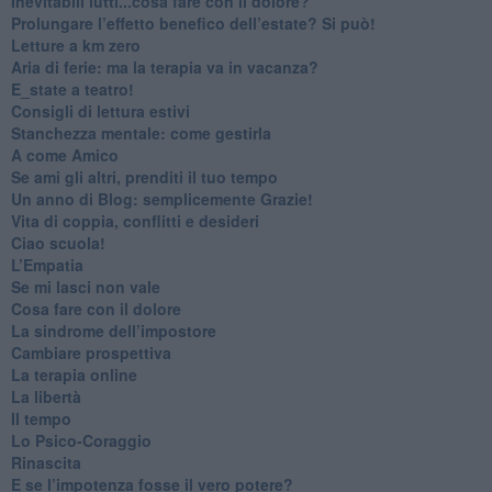
​Inevitabili lutti...cosa fare con il dolore?
Prolungare l’effetto benefico dell’estate? Si può!
​Letture a km zero
​Aria di ferie: ma la terapia va in vacanza?
​E_state a teatro!
​Consigli di lettura estivi
​Stanchezza mentale: come gestirla
​A come Amico
​Se ami gli altri, prenditi il tuo tempo
​Un anno di Blog: semplicemente Grazie!
​Vita di coppia, conflitti e desideri
​Ciao scuola!
​L’Empatia
​Se mi lasci non vale
Cosa fare con il dolore
​La sindrome dell’impostore
​Cambiare prospettiva
La terapia online
La libertà
​Il tempo
​Lo Psico-Coraggio
Rinascita
​E se l’impotenza fosse il vero potere?