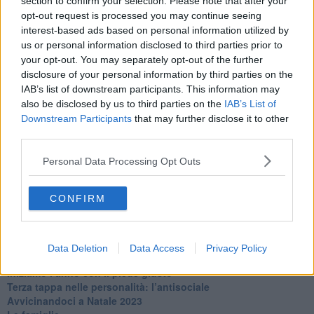
section to confirm your selection. Please note that after your
​Clima ballerino e sbalzi d’umore
opt-out request is processed you may continue seeing
La maternità
interest-based ads based on personal information utilized by
​L’uomo o l’orso?
us or personal information disclosed to third parties prior to
Non hanno un amico a teatro​
your opt-out. You may separately opt-out of the further
​Tutta una questione di rispetto
disclosure of your personal information by third parties on the
​Cose che ci esauriscono
​Vespa che passione!
IAB’s list of downstream participants. This information may
​Lasciate ai vostri figli il diritto di piangere
also be disclosed by us to third parties on the
IAB’s List of
​Parole d’amore regalate al vento
Downstream Participants
that may further disclose it to other
​Essere genitori di un adolescente
third parties.
​Saper pazientare
​Giornata del Fiocchetto Lilla
Personal Data Processing Opt Outs
​Venerdì emozionalmente sostenibile
Ma ti ascolti?
CONFIRM
Contornati di persone che…
Non dare niente per scontato
Che cos’è la dipendenza affettiva?
Quarta tappa nelle personalità: il narcisista
Data Deletion
Data Access
Privacy Policy
​Nuovi arrivi!
​Iniziamo l’anno con il piede giusto
​Terza tappa nelle personalità: l’antisociale
​Avvicinandoci a Natale 2023