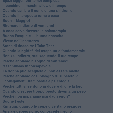
Spazi leggeri per tempi complessi
Il bambino, il marshmallow e il tempo
​Quando cambia il nome di una sindrome
​Quando il terapeuta torna a casa
​Buon 1 Maggio!
Ritornare indietro di vent’anni
​A cosa serve davvero la psicoterapia
​Buona Pasqua e … buona rinascita!
​Vivere nell’incertezza
​Storie di rinascita: i Take That
​Quando la rigidità del terapeuta è fondamentale
​Non sei indietro, stai seguendo il tuo tempo
​Perché abbiamo bisogno di Sanremo?
​Maschilismo inconsapevole
​La donna può scegliere di non essere madre!
​Perché abbiamo così bisogno di supereroi?
​I collegamenti tra filosofia e psicologia
​Perché tutti si sentono in dovere di dire la loro
​Quando crescere troppo presto diventa un peso
​Perché non impariamo mai dagli errori?
​Buone Feste!
​Kintsugi: quando le crepe diventano preziose
Ansia e depressione: conoscerle meglio