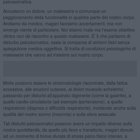
psicosomatica.
Accusiamo un dolore, un malessere o comunque un
peggioramento della funzionalità in qualche parte del nostro corpo.
Andiamo da medico, magari facciamo accertamenti, ma non
emerge niente di particolare. Noi stiamo male ma l’esame obiettivo
clinico non dà riscontro a questo malessere. E’ lì che parliamo di
disturbo psicosomatico, ossia la comparsa di sintomi fisici senza
spiegazione medica oggettiva. Si tratta di condizioni psicologiche di
malessere che vanno ad insistere sul nostro corpo.
Molte possono essere le sintomatologie riscontrate, dalla fatica
eccessiva, alle eruzioni cutanee, ai dolori muscolo-scheletrici,
passando per disturbi all’apparato digerente (come la gastrite), a
quello cardio-circolatorio (ad esempio ipertensione), a quello
respiratorio (dispnea o difficoltà respiratorie), incidendo anche sulla
qualità del nostro sonno (insonnia) o sulla sfera sessuale.
Tali disturbi psicosomatici possono avere un impatto diverso sulla
nostra quotidianità, da quello più lieve e transitorio, magari dovuto
ad un momento di breve durata di stress psico-fisico intenso, a