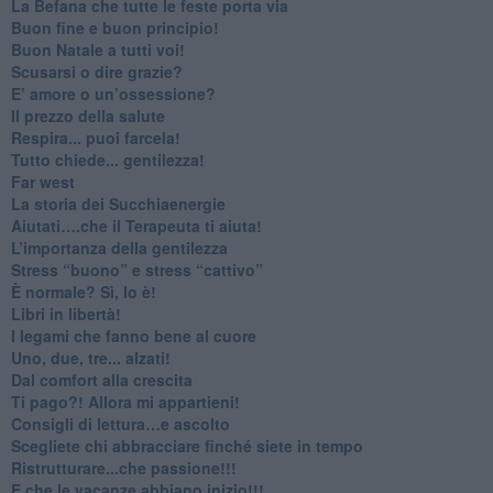
​La Befana che tutte le feste porta via
Buon fine e buon principio!
​Buon Natale a tutti voi!
​Scusarsi o dire grazie?
​E’ amore o un’ossessione?
​Il prezzo della salute
​Respira... puoi farcela!
​Tutto chiede... gentilezza!
​Far west
​La storia dei Succhiaenergie
​Aiutati….che il Terapeuta ti aiuta!
​L’importanza della gentilezza
​Stress “buono” e stress “cattivo”
​È normale? Sì, lo è!
​Libri in libertà!
​I legami che fanno bene al cuore
Uno, due, tre... alzati!​
​Dal comfort alla crescita
​Ti pago?! Allora mi appartieni!​
​Consigli di lettura…e ascolto
​Scegliete chi abbracciare finché siete in tempo
​Ristrutturare...che passione!!!
​E che le vacanze abbiano inizio!!!