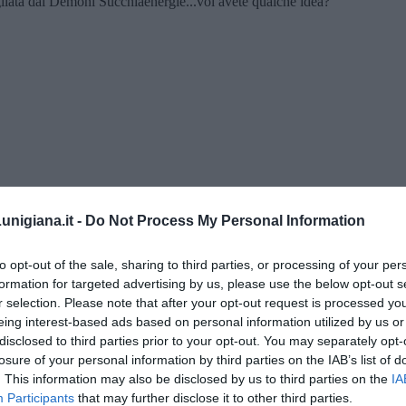
gliata dai Demoni Succhiaenergie...voi avete qualche idea?
nigiana.it -
Do Not Process My Personal Information
to opt-out of the sale, sharing to third parties, or processing of your per
formation for targeted advertising by us, please use the below opt-out s
erica Giusti
r selection. Please note that after your opt-out request is processed y
eing interest-based ads based on personal information utilized by us or
disclosed to third parties prior to your opt-out. You may separately opt-
losure of your personal information by third parties on the IAB’s list of
 QB (quanto basta)
. This information may also be disclosed by us to third parties on the
IA
ture sull’umore
Participants
that may further disclose it to other third parties.