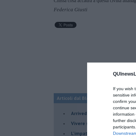
Chissà cosa accadrà a questa civiltà attana
Federica Giusti
QUInewsLu
If you wish 
sensitive in
Articoli dal Blog “Psico-cose” di Fed
confirm you
continue se
​Arrivederci a settembre
information 
further disc
​Vivere secondo la regola del
participants
​L'impatto delle alte tempera
Downstream 