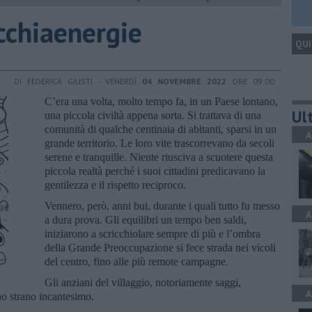
ucchiaenergie
QUI
DI FEDERICA GIUSTI - VENERDÌ
04 NOVEMBRE 2022
ORE 09:00
C’era una volta, molto tempo fa, in un Paese lontano,
Ult
una piccola civiltà appena sorta. Si trattava di una
comunità di qualche centinaia di abitanti, sparsi in un
A
grande territorio. Le loro vite trascorrevano da secoli
serene e tranquille. Niente riusciva a scuotere questa
piccola realtà perché i suoi cittadini predicavano la
gentilezza e il rispetto reciproco.
Vennero, però, anni bui, durante i quali tutto fu messo
A
a dura prova. Gli equilibri un tempo ben saldi,
iniziarono a scricchiolare sempre di più e l’ombra
della Grande Preoccupazione si fece strada nei vicoli
del centro, fino alle più remote campagne.
Gli anziani del villaggio, notoriamente saggi,
A
no strano incantesimo.