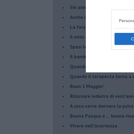
Sei anni di Psico-Cose
​Anche il terapeuta “sente”
Persona
​La forza silenziosa dell'imp
​Il mito della madre leonessa
Spazi leggeri per tempi comp
Il bambino, il marshmallow e
​Quando cambia il nome di u
​Quando il terapeuta torna a 
​Buon 1 Maggio!
Ritornare indietro di vent’ann
​A cosa serve davvero la psic
​Buona Pasqua e … buona rina
​Vivere nell’incertezza