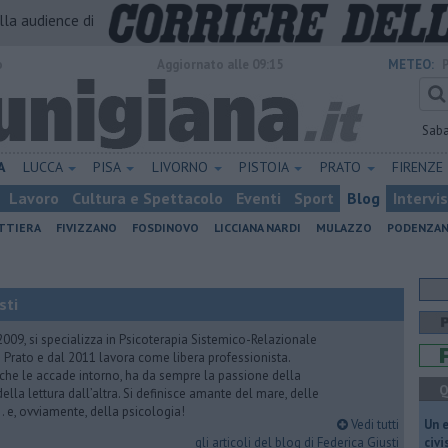
alla audience di
o
Aggiornato alle 09:15
METEO:
Sab
A
LUCCA
PISA
LIVORNO
PISTOIA
PRATO
FIRENZE
Lavoro
Cultura e Spettacolo
Eventi
Sport
Blog
Intervi
ATTIERA
FIVIZZANO
FOSDINOVO
LICCIANA NARDI
MULAZZO
PODENZA
sti
2009, si specializza in Psicoterapia Sistemico-Relazionale
 Prato e dal 2011 lavora come libera professionista.
 che le accade intorno, ha da sempre la passione della
Q
ella lettura dall’altra. Si definisce amante del mare, delle
 e, ovviamente, della psicologia!
Vedi tutti
​Un 
gli articoli del blog di Federica Giusti
civ