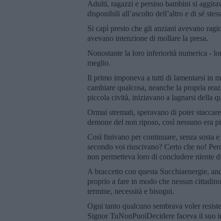
Adulti, ragazzi e persino bambini si aggira
disponibili all’ascolto dell’altro e di sé stess
Si capì presto che gli anziani avevano ragio
avevano intenzione di mollare la presa.
Nonostante la loro inferiorità numerica - lo
meglio.
Il primo imponeva a tutti di lamentarsi in ma
cambiare qualcosa, neanche la propria reazio
piccola cività, iniziavano a lagnarsi della q
Ormai stremati, speravano di poter staccare
demone del non riposo, così nessuno era più 
Così finivano per continuare, senza sosta e s
secondo voi riuscivano? Certo che no! Perc
non permetteva loro di concludere niente di
A braccetto con questa Succhiaenergie, an
proprio a fare in modo che nessun cittadino r
termine, necessità e bisogni.
Ogni tanto qualcuno sembrava voler resistere
Signor TuNonPuoiDecidere faceva il suo ing