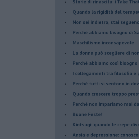
​Storie di rinascita: i Take Tha
​Quando la rigidità del tera
​Non sei indietro, stai seguen
​Perché abbiamo bisogno di 
​Maschilismo inconsapevole
​La donna può scegliere di n
​Perché abbiamo così bisogno 
​I collegamenti tra filosofia e
​Perché tutti si sentono in dov
​Quando crescere troppo pres
​Perché non impariamo mai dag
​Buone Feste!
​Kintsugi: quando le crepe di
Ansia e depressione: conosce