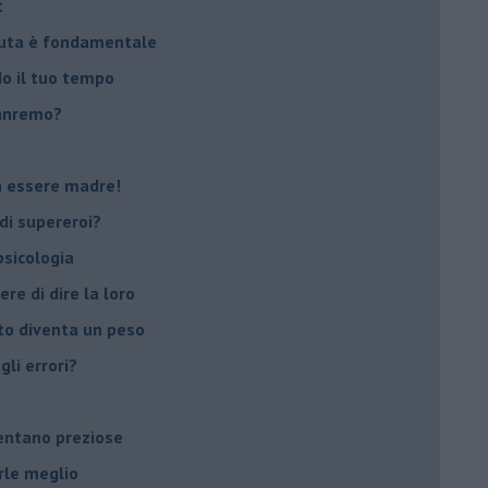
t
peuta è fondamentale
do il tuo tempo
Sanremo?
on essere madre!
di supereroi?
 psicologia
ere di dire la loro
to diventa un peso
li errori?
ventano preziose
rle meglio