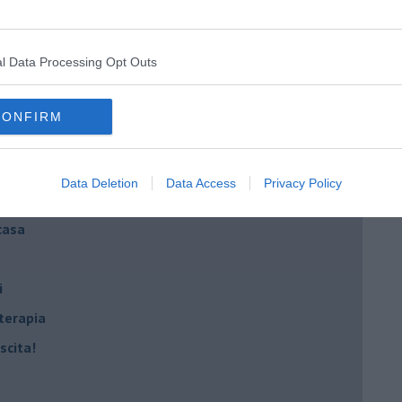
l Data Processing Opt Outs
egno
CONFIRM
lessi
 il tempo
Data Deletion
Data Access
Privacy Policy
na sindrome
casa
i
oterapia
scita!