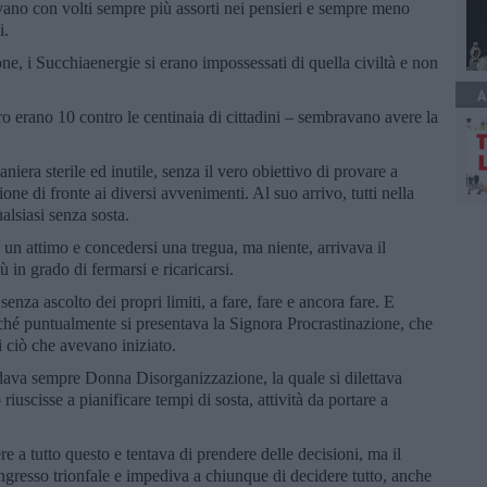
vano con volti sempre più assorti nei pensieri e sempre meno
i.
ne, i Succhiaenergie si erano impossessati di quella civiltà e non
A
ro erano 10 contro le centinaia di cittadini – sembravano avere la
niera sterile ed inutile, senza il vero obiettivo di provare a
ne di fronte ai diversi avvenimenti. Al suo arrivo, tutti nella
ualsiasi senza sosta.
 un attimo e concedersi una tregua, ma niente, arrivava il
in grado di fermarsi e ricaricarsi.
enza ascolto dei propri limiti, a fare, fare e ancora fare. E
hé puntualmente si presentava la Signora Procrastinazione, che
 ciò che avevano iniziato.
dava sempre Donna Disorganizzazione, la quale si dilettava
iuscisse a pianificare tempi di sosta, attività da portare a
 a tutto questo e tentava di prendere delle decisioni, ma il
resso trionfale e impediva a chiunque di decidere tutto, anche