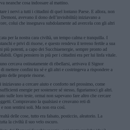
eva neanche cosa indossare al mattino.
are i nervi a tutti i cittadini di quel lontano Paese. E allora, non
Demoni, avevano il dono dell’invisibilità) iniziavano a
ncore, colui che insegnava subdolamente ad avercela con gli altri
ta per la nostra cara civiltà, un tempo calma e tranquilla. I
tanchi e privi di risorse, e questo rendeva il terreno fertile a sua
più potenti, a capo dei Succhiaenergie, sempre pronto ad
abili. Ogni pensiero in più per i cittadini era per lui linfa vitale.
no cercava ostinatamente di ribellarsi, arrivava il Signor
mettere confini tra sé e gli altri e costringeva a rispondere a
apito delle proprie risorse.
ini iniziavano a cercare aiuto e conforto nel prossimo, come
icienti energie per sostenere sé stesso, figuriamoci gli altri.
o sulle loro teste, ormai non sapevano fare altro che cercare
i oggetti. Compravano la qualsiasi e creavano reti di
ro e non sentirsi soli. Ma non era così.
altà delle cose, tutto era falsato, posticcio, aleatorio. La
tta la civiltà il suo velo oscuro.