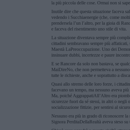
la più piccola delle cose. Ormai non si sap
Inutile dire che questa situazione faceva salt
vedendo i Succhiaenergie (che, come molti 
prendersela l’un l’altro, per la gioia di Ra
e faceva del risentimento uno stile di vita.
La situazione diventava sempre più complica
cittadini sembravano sempre più affaticati, s
Maestà LaPreoccupazione. Uno dei Demoni 
insinuare dubbi, incertezze e paure incontroll
E se Rancore da solo non bastava, se qualcu
MaiDireNo, che non permetteva a nessuno di 
tutte le richieste, anche e soprattutto a disc
Quasi allo stremo delle loro forze, i cittad
facevano un tempo, ma nessuno aveva più suff
Ma, poiché AggrappatiAll’Altro era piombat
sicurezze fuori da sé stessi, in altri o negl
socializzazione fittizie, per sentirsi al sicu
Nessuno era più in grado di riconoscere la re
Signora PerditaDellaRealtà aveva steso su tu