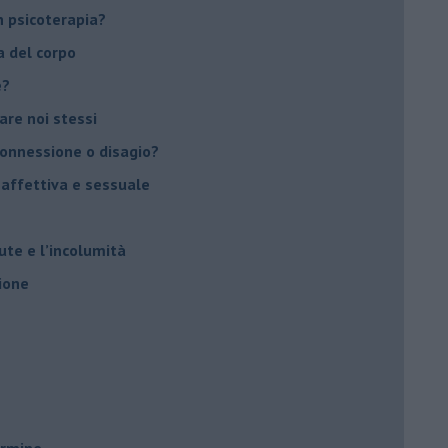
 psicoterapia?
a del corpo
e?
vare noi stessi
 connessione o disagio?
 affettiva e sessuale
ute e l’incolumità
ione
ermine