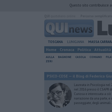
Questo sito contribuisce 
QUI
quotidiano online.
Percorso semplificat
TOSCANA
LUNIGIANA
MASSA CARRAR
Home
Cronaca
Politica
Attualità
AULLA
BAGNONE
CASOLA
COMANO
FIL
ZERI
PSICO-COSE — il Blog di Federica Giu
Laureata in Psicologia nel 
nel 2016 presso il CSAPR di
Curiosa e interessata a ciò
narrazione da una parte, e d
passeggiate, degli animali…