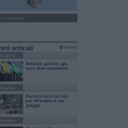
Condoglianze
imi articoli
Vedi tutti
ttualità
​Benzina, gasolio, gpl,
ecco dove risparmiare
ttualità
Pastora lotta coi lupi
per difendere il suo
gregge
ttualità