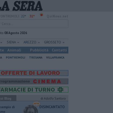
22°
31°
PONTREMOLI
QuiNews.net
ato
08 Agosto 2026
SIENA
AREZZO
GROSSETO
ste
Animali
Pubblicità
Contatti
NA
PONTREMOLI
TRESANA
VILLAFRANCA
ui Blog
di Adolfo Santoro
DISINCANTATO
esempio di
ismo