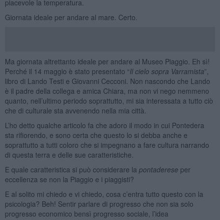
piacevole la temperatura.
Giornata ideale per andare al mare. Certo.
Ma giornata altrettanto ideale per andare al Museo Piaggio. Eh sì!
Perché il 14 maggio è stato presentato “
Il cielo sopra Varramista
”,
libro di Lando Testi e Giovanni Cecconi. Non nascondo che Lando
è il padre della collega e amica Chiara, ma non vi nego nemmeno
quanto, nell’ultimo periodo soprattutto, mi sia interessata a tutto ciò
che di culturale sta avvenendo nella mia città.
L’ho detto qualche articolo fa che adoro il modo in cui Pontedera
sta rifiorendo, e sono certa che questo lo si debba anche e
soprattutto a tutti coloro che si impegnano a fare cultura narrando
di questa terra e delle sue caratteristiche.
E quale caratteristica si può considerare la
pontaderese
per
eccellenza se non la Piaggio e i piaggisti?
E al solito mi chiedo e vi chiedo, cosa c’entra tutto questo con la
psicologia? Beh! Sentir parlare di progresso che non sia solo
progresso economico bensì progresso sociale, l’idea