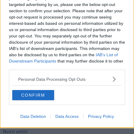
targeted advertising by us, please use the below opt-out
​4 anni di Blog
section to confirm your selection. Please note that after your
Quando il silenzio è aggressivo
​Il passato, questo conosciuto!
opt-out request is processed you may continue seeing
​Clima ballerino e sbalzi d’umore
interest-based ads based on personal information utilized by
La maternità
us or personal information disclosed to third parties prior to
​L’uomo o l’orso?
your opt-out. You may separately opt-out of the further
Non hanno un amico a teatro​
disclosure of your personal information by third parties on the
​Tutta una questione di rispetto
IAB’s list of downstream participants. This information may
​Cose che ci esauriscono
also be disclosed by us to third parties on the
IAB’s List of
​Vespa che passione!
Downstream Participants
that may further disclose it to other
​Lasciate ai vostri figli il diritto di piangere
third parties.
​Parole d’amore regalate al vento
​Essere genitori di un adolescente
Personal Data Processing Opt Outs
​Saper pazientare
​Giornata del Fiocchetto Lilla
​Venerdì emozionalmente sostenibile
CONFIRM
Ma ti ascolti?
Contornati di persone che…
Non dare niente per scontato
Data Deletion
Data Access
Privacy Policy
Che cos’è la dipendenza affettiva?
Quarta tappa nelle personalità: il narcisista
​Nuovi arrivi!