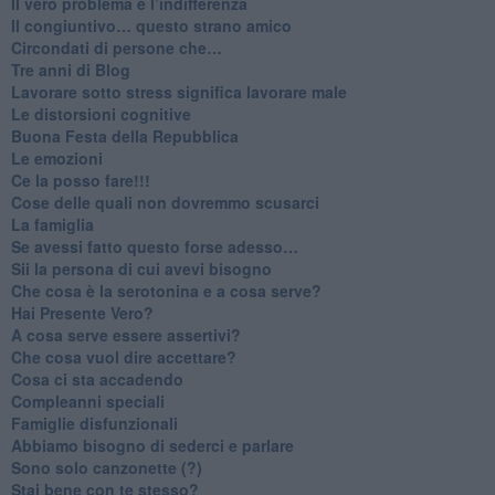
​Il vero problema è l’indifferenza
​Il congiuntivo… questo strano amico
​Circondati di persone che…
​Tre anni di Blog
​Lavorare sotto stress significa lavorare male
​Le distorsioni cognitive
​Buona Festa della Repubblica
Le emozioni
​Ce la posso fare!!!
​Cose delle quali non dovremmo scusarci
​La famiglia
​Se avessi fatto questo forse adesso…
​Sii la persona di cui avevi bisogno
Che cosa è la serotonina e a cosa serve?
​Hai Presente Vero?
A cosa serve essere assertivi?
​Che cosa vuol dire accettare?
​Cosa ci sta accadendo
​Compleanni speciali
​Famiglie disfunzionali
​Abbiamo bisogno di sederci e parlare
Sono solo canzonette (?)
​Stai bene con te stesso?