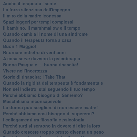
​Anche il terapeuta “sente”
​La forza silenziosa dell'impegno
​Il mito della madre leonessa
Spazi leggeri per tempi complessi
Il bambino, il marshmallow e il tempo
​Quando cambia il nome di una sindrome
​Quando il terapeuta torna a casa
​Buon 1 Maggio!
Ritornare indietro di vent’anni
​A cosa serve davvero la psicoterapia
​Buona Pasqua e … buona rinascita!
​Vivere nell’incertezza
​Storie di rinascita: i Take That
​Quando la rigidità del terapeuta è fondamentale
​Non sei indietro, stai seguendo il tuo tempo
​Perché abbiamo bisogno di Sanremo?
​Maschilismo inconsapevole
​La donna può scegliere di non essere madre!
​Perché abbiamo così bisogno di supereroi?
​I collegamenti tra filosofia e psicologia
​Perché tutti si sentono in dovere di dire la loro
​Quando crescere troppo presto diventa un peso