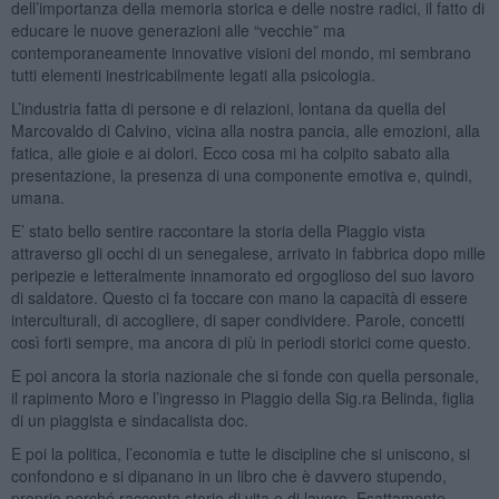
dell’importanza della memoria storica e delle nostre radici, il fatto di
educare le nuove generazioni alle “vecchie” ma
contemporaneamente innovative visioni del mondo, mi sembrano
tutti elementi inestricabilmente legati alla psicologia.
L’industria fatta di persone e di relazioni, lontana da quella del
Marcovaldo di Calvino, vicina alla nostra pancia, alle emozioni, alla
fatica, alle gioie e ai dolori. Ecco cosa mi ha colpito sabato alla
presentazione, la presenza di una componente emotiva e, quindi,
umana.
E’ stato bello sentire raccontare la storia della Piaggio vista
attraverso gli occhi di un senegalese, arrivato in fabbrica dopo mille
peripezie e letteralmente innamorato ed orgoglioso del suo lavoro
di saldatore. Questo ci fa toccare con mano la capacità di essere
interculturali, di accogliere, di saper condividere. Parole, concetti
così forti sempre, ma ancora di più in periodi storici come questo.
E poi ancora la storia nazionale che si fonde con quella personale,
il rapimento Moro e l’ingresso in Piaggio della Sig.ra Belinda, figlia
di un piaggista e sindacalista doc.
E poi la politica, l’economia e tutte le discipline che si uniscono, si
confondono e si dipanano in un libro che è davvero stupendo,
proprio perché racconta storie di vita e di lavoro. Esattamente