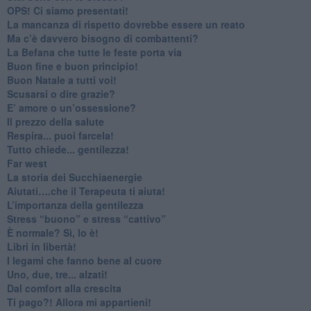
​OPS! Ci siamo presentati!
​La mancanza di rispetto dovrebbe essere un reato
​Ma c’è davvero bisogno di combattenti?
​La Befana che tutte le feste porta via
Buon fine e buon principio!
​Buon Natale a tutti voi!
​Scusarsi o dire grazie?
​E’ amore o un’ossessione?
​Il prezzo della salute
​Respira... puoi farcela!
​Tutto chiede... gentilezza!
​Far west
​La storia dei Succhiaenergie
​Aiutati….che il Terapeuta ti aiuta!
​L’importanza della gentilezza
​Stress “buono” e stress “cattivo”
​È normale? Sì, lo è!
​Libri in libertà!
​I legami che fanno bene al cuore
Uno, due, tre... alzati!​
​Dal comfort alla crescita
​Ti pago?! Allora mi appartieni!​