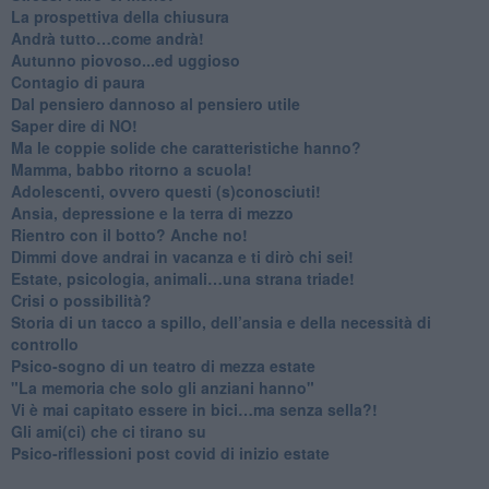
​La prospettiva della chiusura
​Andrà tutto…come andrà!
Autunno piovoso...ed uggioso
​Contagio di paura
​Dal pensiero dannoso al pensiero utile
​Saper dire di NO!
​Ma le coppie solide che caratteristiche hanno?
​Mamma, babbo ritorno a scuola!
Adolescenti, ovvero questi (s)conosciuti!
Ansia, depressione e la terra di mezzo
​Rientro con il botto? Anche no!
Dimmi dove andrai in vacanza e ti dirò chi sei!
​Estate, psicologia, animali…una strana triade!
​Crisi o possibilità?
​Storia di un tacco a spillo, dell’ansia e della necessità di
controllo
​Psico-sogno di un teatro di mezza estate
"La memoria che solo gli anziani hanno"
​Vi è mai capitato essere in bici…ma senza sella?!
​Gli ami(ci) che ci tirano su
Psico-riflessioni post covid di inizio estate