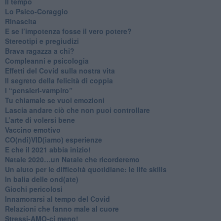
​Il tempo
​Lo Psico-Coraggio
Rinascita
​E se l’impotenza fosse il vero potere?
Stereotipi e pregiudizi
​Brava ragazza a chi?
​Compleanni e psicologia
Effetti del Covid sulla nostra vita
Il segreto della felicità di coppia
​I “pensieri-vampiro”
​Tu chiamale se vuoi emozioni
​Lascia andare ciò che non puoi controllare
L’arte di volersi bene
​Vaccino emotivo
CO(ndi)VID(iamo) esperienze
​E che il 2021 abbia inizio!
​Natale 2020…un Natale che ricorderemo
Un aiuto per le difficoltà quotidiane: le life skills
​In balia delle ond(ate)
Giochi pericolosi
Innamorarsi al tempo del Covid
​Relazioni che fanno male al cuore
​Stressi-AMO-ci meno!