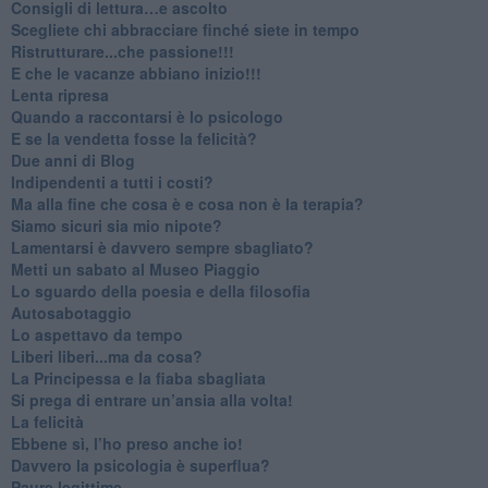
​Consigli di lettura…e ascolto
​Scegliete chi abbracciare finché siete in tempo
​Ristrutturare...che passione!!!
​E che le vacanze abbiano inizio!!!
​Lenta ripresa
​Quando a raccontarsi è lo psicologo
​E se la vendetta fosse la felicità?
​Due anni di Blog
​Indipendenti a tutti i costi?
​Ma alla fine che cosa è e cosa non è la terapia?
​Siamo sicuri sia mio nipote?
​Lamentarsi è davvero sempre sbagliato?
​Metti un sabato al Museo Piaggio
​Lo sguardo della poesia e della filosofia
Autosabotaggio
​Lo aspettavo da tempo
​Liberi liberi...ma da cosa?
​La Principessa e la fiaba sbagliata
Si prega di entrare un’ansia alla volta!
​La felicità
​Ebbene sì, l’ho preso anche io!
​Davvero la psicologia è superflua?
Paure legittime