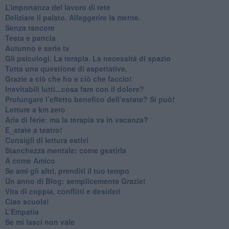
​L’importanza del lavoro di rete
​Deliziare il palato. Alleggerire la mente.
​Senza rancore
​Testa e pancia
​Autunno e serie tv
​Gli psicologi. La terapia. La necessità di spazio
​Tutta una questione di aspettative.
​Grazie a ciò che ho e ciò che faccio!
​Inevitabili lutti...cosa fare con il dolore?
Prolungare l’effetto benefico dell’estate? Si può!
​Letture a km zero
​Aria di ferie: ma la terapia va in vacanza?
​E_state a teatro!
​Consigli di lettura estivi
​Stanchezza mentale: come gestirla
​A come Amico
​Se ami gli altri, prenditi il tuo tempo
​Un anno di Blog: semplicemente Grazie!
​Vita di coppia, conflitti e desideri
​Ciao scuola!
​L’Empatia
​Se mi lasci non vale