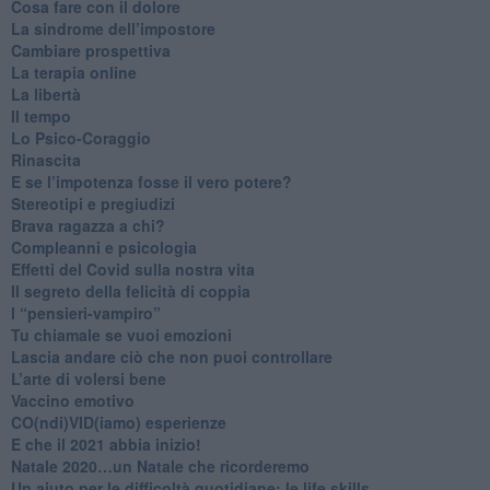
Cosa fare con il dolore
​La sindrome dell’impostore
​Cambiare prospettiva
La terapia online
La libertà
​Il tempo
​Lo Psico-Coraggio
Rinascita
​E se l’impotenza fosse il vero potere?
Stereotipi e pregiudizi
​Brava ragazza a chi?
​Compleanni e psicologia
Effetti del Covid sulla nostra vita
Il segreto della felicità di coppia
​I “pensieri-vampiro”
​Tu chiamale se vuoi emozioni
​Lascia andare ciò che non puoi controllare
L’arte di volersi bene
​Vaccino emotivo
CO(ndi)VID(iamo) esperienze
​E che il 2021 abbia inizio!
​Natale 2020…un Natale che ricorderemo
Un aiuto per le difficoltà quotidiane: le life skills