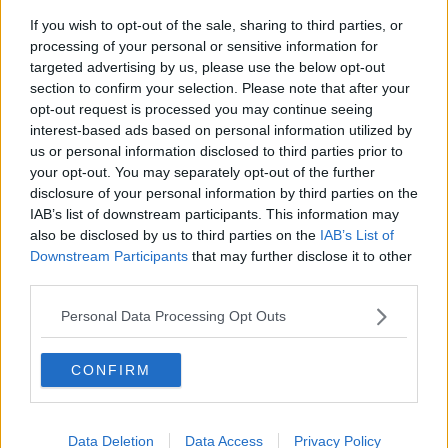
​Buone Vacan(si)e!
​Il lato positivo delle cose
If you wish to opt-out of the sale, sharing to third parties, or
​Storie antiche di tempi moderni
processing of your personal or sensitive information for
​Quello che alle mamme non dicono
targeted advertising by us, please use the below opt-out
Adultescenza
section to confirm your selection. Please note that after your
Homo imbecillis
opt-out request is processed you may continue seeing
​4 anni di Blog
interest-based ads based on personal information utilized by
Quando il silenzio è aggressivo
us or personal information disclosed to third parties prior to
​Il passato, questo conosciuto!
your opt-out. You may separately opt-out of the further
​Clima ballerino e sbalzi d’umore
disclosure of your personal information by third parties on the
La maternità
IAB’s list of downstream participants. This information may
​L’uomo o l’orso?
also be disclosed by us to third parties on the
IAB’s List of
Non hanno un amico a teatro​
Downstream Participants
that may further disclose it to other
​Tutta una questione di rispetto
third parties.
​Cose che ci esauriscono
​Vespa che passione!
Personal Data Processing Opt Outs
​Lasciate ai vostri figli il diritto di piangere
​Parole d’amore regalate al vento
​Essere genitori di un adolescente
CONFIRM
​Saper pazientare
​Giornata del Fiocchetto Lilla
​Venerdì emozionalmente sostenibile
Ma ti ascolti?
Data Deletion
Data Access
Privacy Policy