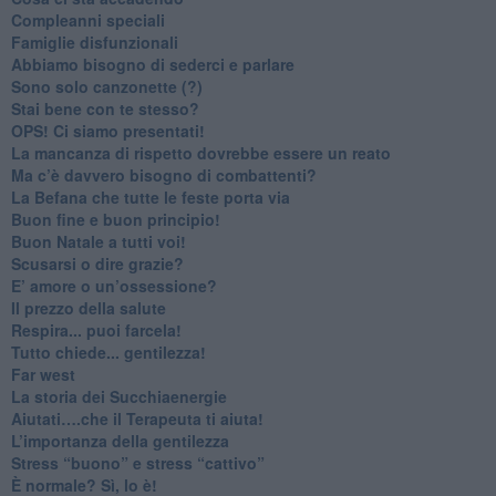
​Compleanni speciali
​Famiglie disfunzionali
​Abbiamo bisogno di sederci e parlare
Sono solo canzonette (?)
​Stai bene con te stesso?
​OPS! Ci siamo presentati!
​La mancanza di rispetto dovrebbe essere un reato
​Ma c’è davvero bisogno di combattenti?
​La Befana che tutte le feste porta via
Buon fine e buon principio!
​Buon Natale a tutti voi!
​Scusarsi o dire grazie?
​E’ amore o un’ossessione?
​Il prezzo della salute
​Respira... puoi farcela!
​Tutto chiede... gentilezza!
​Far west
​La storia dei Succhiaenergie
​Aiutati….che il Terapeuta ti aiuta!
​L’importanza della gentilezza
​Stress “buono” e stress “cattivo”
​È normale? Sì, lo è!