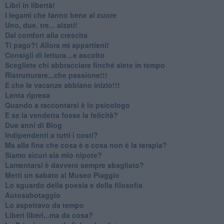
​Libri in libertà!
​I legami che fanno bene al cuore
Uno, due, tre... alzati!​
​Dal comfort alla crescita
​Ti pago?! Allora mi appartieni!​
​Consigli di lettura…e ascolto
​Scegliete chi abbracciare finché siete in tempo
​Ristrutturare...che passione!!!
​E che le vacanze abbiano inizio!!!
​Lenta ripresa
​Quando a raccontarsi è lo psicologo
​E se la vendetta fosse la felicità?
​Due anni di Blog
​Indipendenti a tutti i costi?
​Ma alla fine che cosa è e cosa non è la terapia?
​Siamo sicuri sia mio nipote?
​Lamentarsi è davvero sempre sbagliato?
​Metti un sabato al Museo Piaggio
​Lo sguardo della poesia e della filosofia
Autosabotaggio
​Lo aspettavo da tempo
​Liberi liberi...ma da cosa?