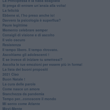
​La Principessa e la fiaba sbagliata
Si prega di entrare un’ansia alla volta!
​La felicità
​Ebbene sì, l’ho preso anche io!
​Davvero la psicologia è superflua?
Paure legittime
​Memento celebrare semper
​Consigli di visione e di ascolto
​Il velo oscuro
Resistenza
​Il tempo libero. Il tempo ritrovato.
Ascoltiamo gli adolescenti !
​E se invece di iniziare tu smettessi?
​Ascolta le tue emozioni per essere più in forma!
​La lista dei buoni propositi
2021 Ciao
Buon Natale !
​La cura delle parole
​Come nasce un amore
Stanchezza da pandemia
​Tempo per...conoscere il mondo
​Mi sento come Atlante
​Movi-Mente