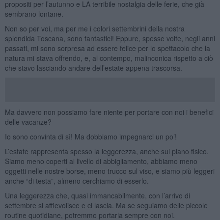
propositi per l’autunno e LA terribile nostalgia delle ferie, che già
sembrano lontane.
Non so per voi, ma per me i colori settembrini della nostra
splendida Toscana, sono fantastici! Eppure, spesse volte, negli anni
passati, mi sono sorpresa ad essere felice per lo spettacolo che la
natura mi stava offrendo, e, al contempo, malinconica rispetto a ciò
che stavo lasciando andare dell’estate appena trascorsa.
Ma davvero non possiamo fare niente per portare con noi i benefici
delle vacanze?
Io sono convinta di sì! Ma dobbiamo impegnarci un po’!
L’estate rappresenta spesso la leggerezza, anche sul piano fisico.
Siamo meno coperti al livello di abbigliamento, abbiamo meno
oggetti nelle nostre borse, meno trucco sul viso, e siamo più leggeri
anche “di testa”, almeno cerchiamo di esserlo.
Una leggerezza che, quasi immancabilmente, con l’arrivo di
settembre si affievolisce e ci lascia. Ma se seguiamo delle piccole
routine quotidiane, potremmo portarla sempre con noi.