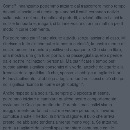
Come? Innanzitutto potremmo iniziare dal trascorrere meno tempo
davanti ai social e ai media, gustandoci il caffè cercando notizie
sulle testate dei nostri quotidiani preferiti, anziché affidarci a chi le
notizie le riporta e, magari, ci fa innervosire di prima mattina per il
modo in cui le commenta.
Poi potremmo pianificare alcune attività, senza lasciarle al caso. Mi
riferisco a tutto ciò che nutre la nostra curiosità, la nostra mente e il
nostro umore in maniera positiva ed appagante. Che sia un libro,
una mostra, una gita fuori porta, una passeggiata quello dipende
dalle nostre inclinazioni personali. Ma pianificare il tempo per
queste attività significa consentici di viverle, anziché delegarle alla
frenesia della quotidianità che, spesso, ci obbliga a tagliarle fuori.
E, inevitabilmente, ci obbliga a tagliare fuori noi stessi e ciò che per
noi significa ricarica in nome degli “obblighi”.
Anche rispetto alla socialità, sempre più spiccata in estate,
potremmo iniziare a cambiare qualche nostro comportamento,
ovviamente Covid permettendo! Durante i mesi estivi siamo
maggiormente portati ad uscire e vedere persone, in inverno,
complice anche il freddo, la brutta stagione, il buio che arriva
presto, ne abbiamo tendenzialmente meno voglia. Se iniziamo,
però, a ritagliarci dei piccoli spazi per stare comunque con le