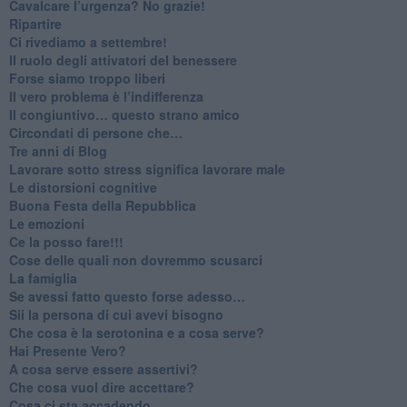
​Cavalcare l’urgenza? No grazie!
Ripartire
​Ci rivediamo a settembre!
​Il ruolo degli attivatori del benessere
​Forse siamo troppo liberi
​Il vero problema è l’indifferenza
​Il congiuntivo… questo strano amico
​Circondati di persone che…
​Tre anni di Blog
​Lavorare sotto stress significa lavorare male
​Le distorsioni cognitive
​Buona Festa della Repubblica
Le emozioni
​Ce la posso fare!!!
​Cose delle quali non dovremmo scusarci
​La famiglia
​Se avessi fatto questo forse adesso…
​Sii la persona di cui avevi bisogno
Che cosa è la serotonina e a cosa serve?
​Hai Presente Vero?
A cosa serve essere assertivi?
​Che cosa vuol dire accettare?
​Cosa ci sta accadendo