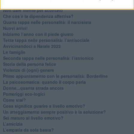
Contornati di persone che…
Non dare niente per scontato
Che cos’è la dipendenza affettiva?
Quarta tappa nelle personalità: il narcisista
​Nuovi arrivi!
​Iniziamo l’anno con il piede giusto
​Terza tappa nelle personalità: l’antisociale
​Avvicinandoci a Natale 2023
Le famiglie
Seconda tappa nelle personalità: l’istrionico
​Storia della persona felice
Violenze di (ogni) genere
​Primo appuntamento con le personalità: Borderline
La psicosomatica: quando il corpo parla
Donne...quanta strada ancora
​Pomeriggi eco-logici
​Come stai?
Cosa significa guarire a livello emotivo?
​Un atteggiamento sempre positivo è la soluzione?
​Sei maturo al livello emotivo?
​L’amicizia
​L’empatia da sola basta?