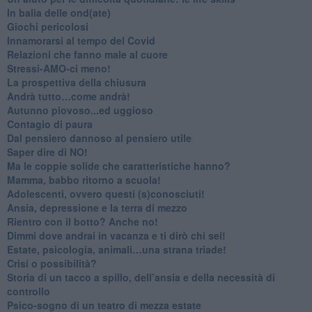
​In balia delle ond(ate)
Giochi pericolosi
Innamorarsi al tempo del Covid
​Relazioni che fanno male al cuore
​Stressi-AMO-ci meno!
​La prospettiva della chiusura
​Andrà tutto…come andrà!
Autunno piovoso...ed uggioso
​Contagio di paura
​Dal pensiero dannoso al pensiero utile
​Saper dire di NO!
​Ma le coppie solide che caratteristiche hanno?
​Mamma, babbo ritorno a scuola!
Adolescenti, ovvero questi (s)conosciuti!
Ansia, depressione e la terra di mezzo
​Rientro con il botto? Anche no!
Dimmi dove andrai in vacanza e ti dirò chi sei!
​Estate, psicologia, animali…una strana triade!
​Crisi o possibilità?
​Storia di un tacco a spillo, dell’ansia e della necessità di
controllo
​Psico-sogno di un teatro di mezza estate