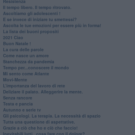
Resistenza
​Il tempo libero. Il tempo ritrovato.
Ascoltiamo gli adolescenti !
​E se invece di iniziare tu smettessi?
​Ascolta le tue emozioni per essere più in forma!
​La lista dei buoni propositi
2021 Ciao
Buon Natale !
​La cura delle parole
​Come nasce un amore
Stanchezza da pandemia
​Tempo per...conoscere il mondo
​Mi sento come Atlante
​Movi-Mente
​L’importanza del lavoro di rete
​Deliziare il palato. Alleggerire la mente.
​Senza rancore
​Testa e pancia
​Autunno e serie tv
​Gli psicologi. La terapia. La necessità di spazio
​Tutta una questione di aspettative.
​Grazie a ciò che ho e ciò che faccio!
​Inevitabili lutti...cosa fare con il dolore?