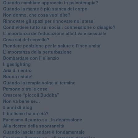
Quando cambiare approccio in psicoterapia?
​Quando la mente è più stanca del corpo
Non dormo, che cosa vuol dire?
​Rinnovare gli spazi per rinnovare noi stessi
​Condividere tutto sui social: connessione o disagio?
​L’importanza dell’educazione affettiva e sessuale
​Cosa sai del cervello?
Prendere posizione per la salute e l’incolumità
L’importanza della perturbazione
​Bombardare con il silenzio
Il gaslighting
Aria di rientro
Buona estate!
​Quando la terapia volge al termine
​Persone oltre le cose
​Crescere “piccoli Buddha”
Non va bene se…
​5 anni di Blog
​Il bullismo ha un’età?
Facciamo il punto su...la depressione
​Alla ricerca della spontaneità
​Quando lasciar andare è fondamentale
Facciamo il punto su...gli attacchi di panico