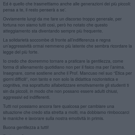
Ed è quello che trasmettiamo anche alle generazioni dei più piccoli:
pensa a te, il resto penserà a se’.
Ovviamente lungi da me fare un discorso troppo generale, per
fortuna non siamo tutti così, però ho notato che questo
atteggiamento sta diventando sempre più frequente.
La solidarietà soccombe di fronte all’indifferenza e regna
un’aggressività ormai nemmeno più latente che sembra ricordare la
legge del più forte.
Io credo che dovremmo tornare a praticare la gentilezza, come
forma di allenamento quotidiano non per il fisico ma per l’anima.
Insegnare, come sostiene anche il Prof. Mancuso nel suo “Etica per
giorni difficili”, non tanto e non solo la didattica nozionistica e
cognitiva, ma soprattutto alfabetizzare emotivamente gli studenti ti
sin da piccoli, in modo che non possano essere adulti chiusi,
aggressivi ed indifferenti.
Tutti noi possiamo ancora fare qualcosa per cambiare una
situazione che credo stia stretta a molti, ma dobbiamo rimboccarci
le maniche e lavorare sulla nostra emotività in primis.
Buona gentilezza a tutti!