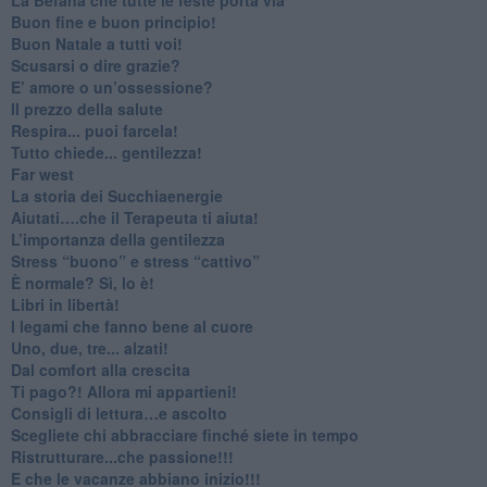
Buon fine e buon principio!
​Buon Natale a tutti voi!
​Scusarsi o dire grazie?
​E’ amore o un’ossessione?
​Il prezzo della salute
​Respira... puoi farcela!
​Tutto chiede... gentilezza!
​Far west
​La storia dei Succhiaenergie
​Aiutati….che il Terapeuta ti aiuta!
​L’importanza della gentilezza
​Stress “buono” e stress “cattivo”
​È normale? Sì, lo è!
​Libri in libertà!
​I legami che fanno bene al cuore
Uno, due, tre... alzati!​
​Dal comfort alla crescita
​Ti pago?! Allora mi appartieni!​
​Consigli di lettura…e ascolto
​Scegliete chi abbracciare finché siete in tempo
​Ristrutturare...che passione!!!
​E che le vacanze abbiano inizio!!!