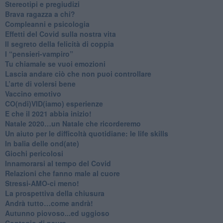
Stereotipi e pregiudizi
​Brava ragazza a chi?
​Compleanni e psicologia
Effetti del Covid sulla nostra vita
Il segreto della felicità di coppia
​I “pensieri-vampiro”
​Tu chiamale se vuoi emozioni
​Lascia andare ciò che non puoi controllare
L’arte di volersi bene
​Vaccino emotivo
CO(ndi)VID(iamo) esperienze
​E che il 2021 abbia inizio!
​Natale 2020…un Natale che ricorderemo
Un aiuto per le difficoltà quotidiane: le life skills
​In balia delle ond(ate)
Giochi pericolosi
Innamorarsi al tempo del Covid
​Relazioni che fanno male al cuore
​Stressi-AMO-ci meno!
​La prospettiva della chiusura
​Andrà tutto…come andrà!
Autunno piovoso...ed uggioso
​Contagio di paura