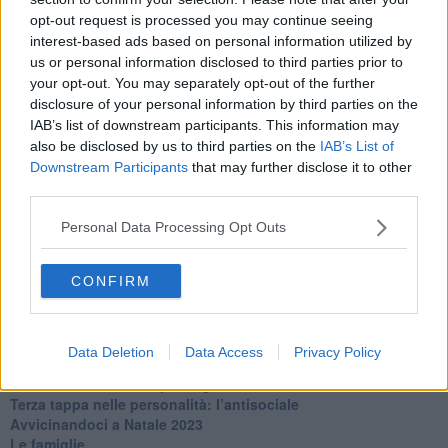
​Clima ballerino e sbalzi d’umore
opt-out request is processed you may continue seeing
La maternità
interest-based ads based on personal information utilized by
​L’uomo o l’orso?
us or personal information disclosed to third parties prior to
Non hanno un amico a teatro​
​Tutta una questione di rispetto
your opt-out. You may separately opt-out of the further
​Cose che ci esauriscono
disclosure of your personal information by third parties on the
​Vespa che passione!
IAB’s list of downstream participants. This information may
​Lasciate ai vostri figli il diritto di piangere
also be disclosed by us to third parties on the
IAB’s List of
​Parole d’amore regalate al vento
Downstream Participants
that may further disclose it to other
​Essere genitori di un adolescente
third parties.
​Saper pazientare
​Giornata del Fiocchetto Lilla
Personal Data Processing Opt Outs
​Venerdì emozionalmente sostenibile
Ma ti ascolti?
CONFIRM
Contornati di persone che…
Non dare niente per scontato
Che cos’è la dipendenza affettiva?
Quarta tappa nelle personalità: il narcisista
Data Deletion
Data Access
Privacy Policy
​Nuovi arrivi!
​Iniziamo l’anno con il piede giusto
​Terza tappa nelle personalità: l’antisociale
​Avvicinandoci a Natale 2023
Le famiglie