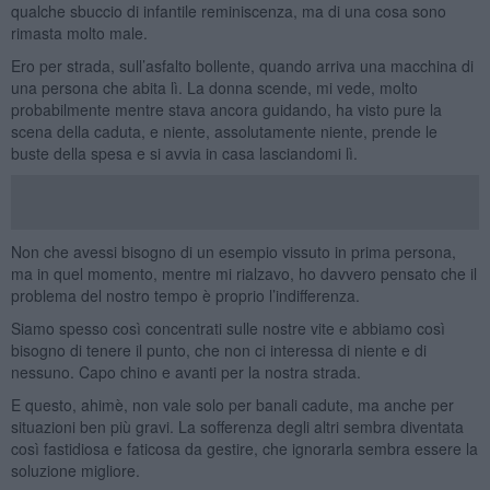
qualche sbuccio di infantile reminiscenza, ma di una cosa sono
rimasta molto male.
Ero per strada, sull’asfalto bollente, quando arriva una macchina di
una persona che abita lì. La donna scende, mi vede, molto
probabilmente mentre stava ancora guidando, ha visto pure la
scena della caduta, e niente, assolutamente niente, prende le
buste della spesa e si avvia in casa lasciandomi lì.
Non che avessi bisogno di un esempio vissuto in prima persona,
ma in quel momento, mentre mi rialzavo, ho davvero pensato che il
problema del nostro tempo è proprio l’indifferenza.
Siamo spesso così concentrati sulle nostre vite e abbiamo così
bisogno di tenere il punto, che non ci interessa di niente e di
nessuno. Capo chino e avanti per la nostra strada.
E questo, ahimè, non vale solo per banali cadute, ma anche per
situazioni ben più gravi. La sofferenza degli altri sembra diventata
così fastidiosa e faticosa da gestire, che ignorarla sembra essere la
soluzione migliore.