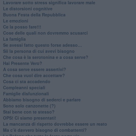
​Lavorare sotto stress significa lavorare male
​Le distorsioni cognitive
​Buona Festa della Repubblica
Le emozioni
​Ce la posso fare!!!
​Cose delle quali non dovremmo scusarci
​La famiglia
​Se avessi fatto questo forse adesso…
​Sii la persona di cui avevi bisogno
Che cosa è la serotonina e a cosa serve?
​Hai Presente Vero?
A cosa serve essere assertivi?
​Che cosa vuol dire accettare?
​Cosa ci sta accadendo
​Compleanni speciali
​Famiglie disfunzionali
​Abbiamo bisogno di sederci e parlare
Sono solo canzonette (?)
​Stai bene con te stesso?
​OPS! Ci siamo presentati!
​La mancanza di rispetto dovrebbe essere un reato
​Ma c’è davvero bisogno di combattenti?
​La Befana che tutte le feste porta via