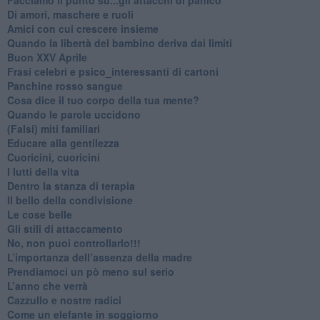
Di amori, maschere e ruoli
​Amici con cui crescere insieme
​Quando la libertà del bambino deriva dai limiti
Buon XXV Aprile
​Frasi celebri e psico_interessanti di cartoni
​Panchine rosso sangue
​Cosa dice il tuo corpo della tua mente?
​Quando le parole uccidono
​(Falsi) miti familiari
​Educare alla gentilezza
​Cuoricini, cuoricini
I lutti della vita
​Dentro la stanza di terapia
​Il bello della condivisione
Le cose belle
​Gli stili di attaccamento
No, non puoi controllarlo!!!
​L’importanza dell’assenza della madre
​Prendiamoci un pò meno sul serio
​L’anno che verrà
​Cazzullo e nostre radici
​Come un elefante in soggiorno