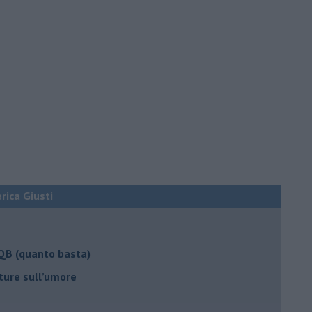
erica Giusti
 QB (quanto basta)
ture sull’umore