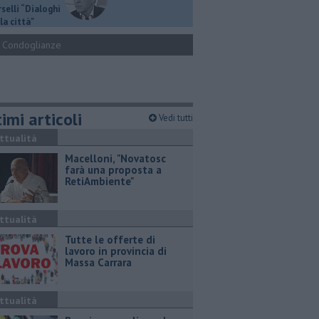
selli “Dialoghi
la città"
Condoglianze
imi articoli
Vedi tutti
ttualità
Macelloni, "Novatosc
farà una proposta a
RetiAmbiente"
ttualità
​Tutte le offerte di
lavoro in provincia di
Massa Carrara
ttualità