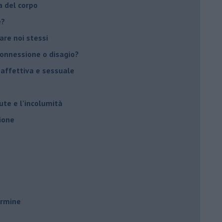
a del corpo
e?
vare noi stessi
 connessione o disagio?
 affettiva e sessuale
ute e l’incolumità
ione
ermine