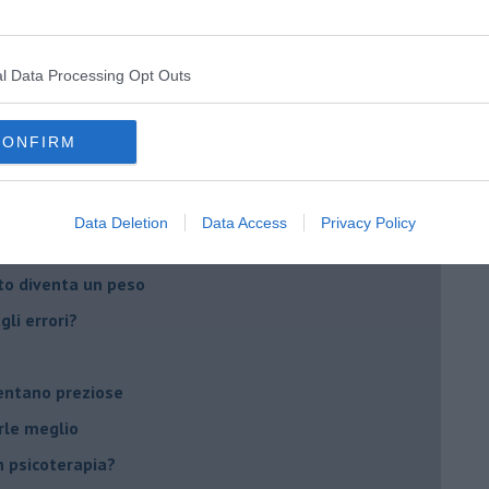
do il tuo tempo
Sanremo?
l Data Processing Opt Outs
on essere madre!
CONFIRM
di supereroi?
 psicologia
Data Deletion
Data Access
Privacy Policy
ere di dire la loro
to diventa un peso
li errori?
ventano preziose
rle meglio
 psicoterapia?