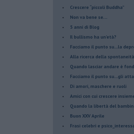
​Crescere “piccoli Buddha”
Non va bene se…
​5 anni di Blog
​Il bullismo ha un’età?
Facciamo il punto su...la dep
​Alla ricerca della spontaneit
​Quando lasciar andare è fo
Facciamo il punto su...gli atta
Di amori, maschere e ruoli
​Amici con cui crescere insiem
​Quando la libertà del bambino
Buon XXV Aprile
​Frasi celebri e psico_interess