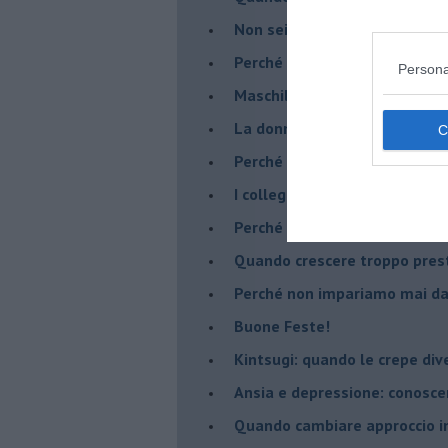
​Non sei indietro, stai seguen
​Perché abbiamo bisogno di 
Persona
​Maschilismo inconsapevole
​La donna può scegliere di n
​Perché abbiamo così bisogno 
​I collegamenti tra filosofia e
​Perché tutti si sentono in dov
​Quando crescere troppo pres
​Perché non impariamo mai dag
​Buone Feste!
​Kintsugi: quando le crepe di
Ansia e depressione: conosce
Quando cambiare approccio in