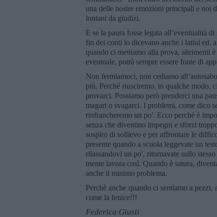
una delle nostre emozioni principali e noi 
lontani da giudizi.
E se la paura fosse legata all’eventualità d
fin dei conti lo dicevano anche i latini ed,
quando ci mettiamo alla prova, altrimenti
eventuale, potrà sempre essere fonte di ap
Non fermiamoci, non cediamo all’autosabot
più. Perché riusciremo, in qualche modo, c
provarci. Possiamo però prenderci una pausa
magari o svagarci. I problemi, come dico sem
rinfrancheremo un po'. Ecco perché è importa
senza che diventino impegni e sforzi troppo
sospiro di sollievo e per affrontare le diffi
presente quando a scuola leggevate un testo
rilassandovi un po', ritornavate sullo stes
mente lavora così. Quando è satura, diventa 
anche il minimo problema.
Perchè anche quando ci sentiamo a pezzi, ab
come la fenice!!!
Federica Giusti