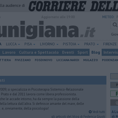
alla audience di
o
Aggiornato alle 19:00
METEO:
Gio
A
LUCCA
PISA
LIVORNO
PISTOIA
PRATO
FIRENZE
Lavoro
Cultura e Spettacolo
Eventi
Sport
Blog
Intervi
ATTIERA
FIVIZZANO
FOSDINOVO
LICCIANA NARDI
MULAZZO
PODENZA
sti
2009, si specializza in Psicoterapia Sistemico-Relazionale
 Prato e dal 2011 lavora come libera professionista.
 che le accade intorno, ha da sempre la passione della
Q
ella lettura dall’altra. Si definisce amante del mare, delle
 e, ovviamente, della psicologia!
Vedi tutti
A L
gli articoli del blog di Federica Giusti
di 