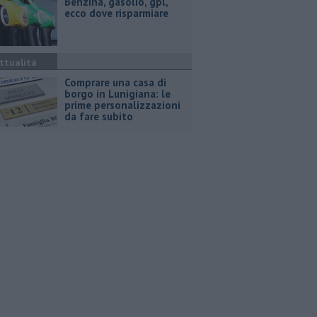
​Benzina, gasolio, gpl,
ecco dove risparmiare
ttualità
Comprare una casa di
borgo in Lunigiana: le
prime personalizzazioni
da fare subito