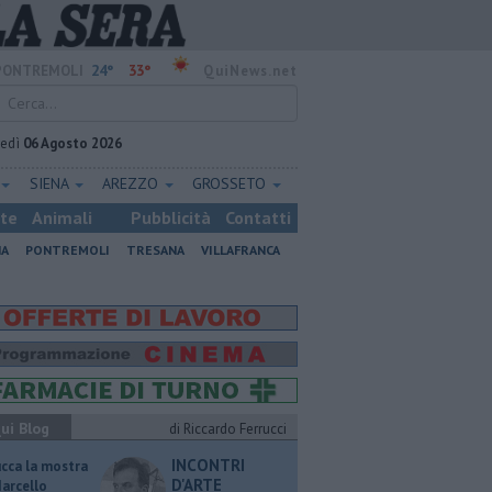
24°
33°
PONTREMOLI
QuiNews.net
vedì
06 Agosto 2026
SIENA
AREZZO
GROSSETO
ste
Animali
Pubblicità
Contatti
NA
PONTREMOLI
TRESANA
VILLAFRANCA
ui Blog
di Riccardo Ferrucci
INCONTRI
ucca la mostra
D'ARTE
Marcello