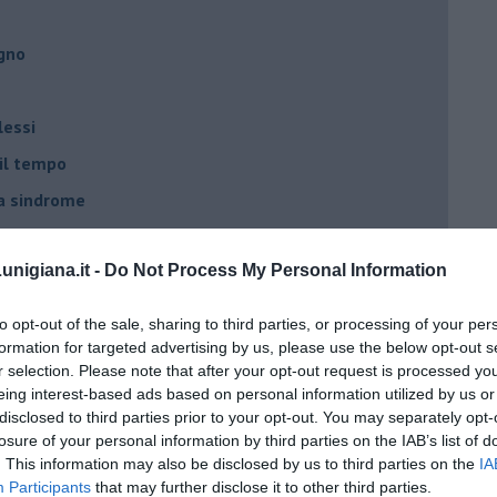
egno
lessi
 il tempo
na sindrome
casa
nigiana.it -
Do Not Process My Personal Information
i
to opt-out of the sale, sharing to third parties, or processing of your per
oterapia
formation for targeted advertising by us, please use the below opt-out s
r selection. Please note that after your opt-out request is processed y
scita!
eing interest-based ads based on personal information utilized by us or
disclosed to third parties prior to your opt-out. You may separately opt-
losure of your personal information by third parties on the IAB’s list of
t
. This information may also be disclosed by us to third parties on the
IA
Participants
that may further disclose it to other third parties.
peuta è fondamentale