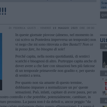
Scar
!!
con 
QUI
DI FEDERICA GIUSTI - VENERDÌ
19 MAGGIO 2023
ORE 08:00
In queste giornate piovose (almeno, nel momento in
Ult
cui scrivo su Pontedera imperversa un temporale) non
vi nego che mi sono ritrovata a dire
Basta!!! Non ce
A
la posso fare, ho bisogno di sole!
Perché capita, nella nostra quotidianità, di sentirci
scarichi e bisognosi di altro. Purtroppo capita anche di
dover avere a che fare con situazioni ben più faticose
di un temporale primaverile non gradito e, per questo
A
di sentirci a terra.
Per quanto non sia amante di questo termine,
dobbiamo imparare a normalizzare un po' queste
sensazioni. Può, infatti, capitare di avere paura, per un
nostro controllo e che potrebbe, potenzialmente, cambiare, in
A
uturo prossimo. La paura non è da deboli o, ancor peggio “da
sismo celato malamente dietro questa affermazione). La paura è