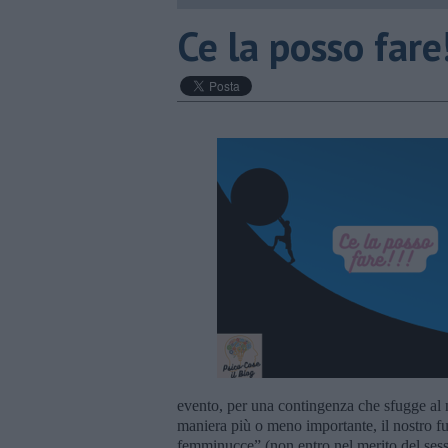
​Ce la posso fare!
evento, per una contingenza che sfugge al 
maniera più o meno importante, il nostro f
femminucce” (non entro nel merito del ses