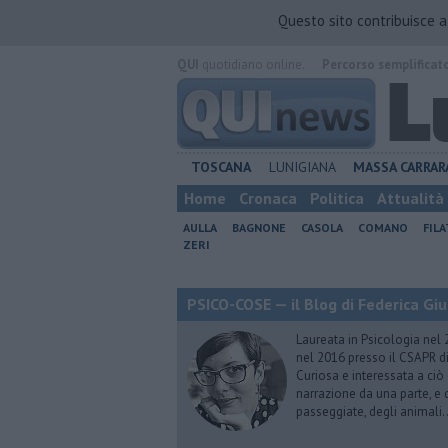
Questo sito contribuisce 
QUI
quotidiano online.
Percorso semplificat
TOSCANA
LUNIGIANA
MASSA CARRAR
Home
Cronaca
Politica
Attualità
AULLA
BAGNONE
CASOLA
COMANO
FIL
ZERI
PSICO-COSE — il Blog di Federica Giu
Laureata in Psicologia nel 
nel 2016 presso il CSAPR di
Curiosa e interessata a ciò
narrazione da una parte, e d
passeggiate, degli animali…