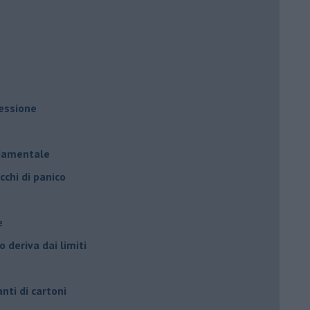
ressione
à
ndamentale
cchi di panico
e
 deriva dai limiti
anti di cartoni