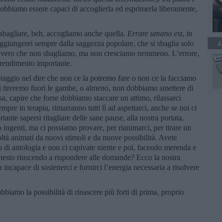
dobbiamo essere capaci di accoglierla ed esprimerla liberamente,
i sbagliare, beh, accogliamo anche quella.
Errare umano est
, in
 aggiungerei sempre dalla saggezza popolare, che si sbaglia solo
A
 è vero che non sbagliamo, ma non cresciamo nemmeno. L’errore,
prendimento importante.
aggio nel dire che non ce la potremo fare o non ce la facciamo
i tireremo fuori le gambe, o almeno, non dobbiamo smettere di
, capire che forse dobbiamo staccare un attimo, rilassarci
pre in terapia, rimarranno tutti lì ad aspettarci, anche se noi ci
nte sapersi ritagliare delle sane pause, alla nostra portata,
 ingenti, ma ci possiamo provare, per rianimarci, per tirare un
coltà animati da nuovi stimoli e da nuove possibilità. Avete
 di antologia e non ci capivate niente e poi, facendo merenda e
so testo riuscendo a rispondere alle domande? Ecco la nostra
incapace di sostenerci e fornirci l’energia necessaria a risolvere
biamo la possibilità di rinascere più forti di prima, proprio