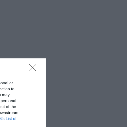
sonal or
ection to
ou may
 personal
out of the
 downstream
B’s List of