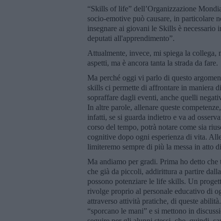
“Skills of life” dell’Organizzazione Mondiale
socio-emotive può causare, in particolare ne
insegnare ai giovani le Skills è necessario 
deputati all'apprendimento”.
Attualmente, invece, mi spiega la collega, 
aspetti, ma è ancora tanta la strada da fare.
Ma perché oggi vi parlo di questo argoment
skills ci permette di affrontare in maniera di
sopraffare dagli eventi, anche quelli negativ
In altre parole, allenare queste competenze,
infatti, se si guarda indietro e va ad osser
corso del tempo, potrà notare come sia riusc
cognitive dopo ogni esperienza di vita. All
limiteremo sempre di più la messa in atto d
Ma andiamo per gradi. Prima ho detto che ta
che già da piccoli, addirittura a partire dall
possono potenziare le life skills. Un proget
rivolge proprio al personale educativo di o
attraverso attività pratiche, di queste abilit
“sporcano le mani” e si mettono in discuss
seguire per gli alunni stessi, che, quindi,