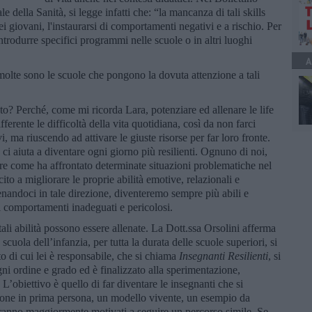
 della Sanità, si legge infatti che: “la mancanza di tali skills
i giovani, l'instaurarsi di comportamenti negativi e a rischio. Per
introdurre specifici programmi nelle scuole o in altri luoghi
A
molte sono le scuole che pongono la dovuta attenzione a tali
o? Perché, come mi ricorda Lara, potenziare ed allenare le life
fferente le difficoltà della vita quotidiana, così da non farci
i, ma riuscendo ad attivare le giuste risorse per far loro fronte.
 ci aiuta a diventare ogni giorno più resilienti. Ognuno di noi,
vare come ha affrontato determinate situazioni problematiche nel
ito a migliorare le proprie abilità emotive, relazionali e
enandoci in tale direzione, diventeremo sempre più abili e
i comportamenti inadeguati e pericolosi.
li abilità possono essere allenate. La Dott.ssa Orsolini afferma
a scuola dell’infanzia, per tutta la durata delle scuole superiori, si
to di cui lei è responsabile, che si chiama
Insegnanti Resilienti
, si
gni ordine e grado ed è finalizzato alla sperimentazione,
à. L’obiettivo è quello di far diventare le insegnanti che si
ione in prima persona, un modello vivente, un esempio da
 saranno maggiormente motivati a seguire un percorso simile. Se,