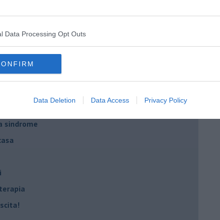
ture sull’umore
l Data Processing Opt Outs
egno
CONFIRM
lessi
Data Deletion
Data Access
Privacy Policy
 il tempo
na sindrome
casa
i
oterapia
scita!