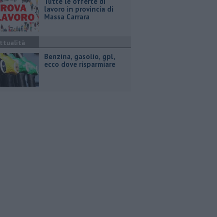
​Tutte le offerte di
lavoro in provincia di
Massa Carrara
ttualità
​Benzina, gasolio, gpl,
ecco dove risparmiare