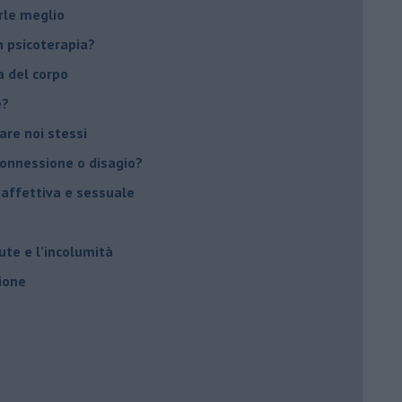
rle meglio
 psicoterapia?
a del corpo
e?
vare noi stessi
 connessione o disagio?
 affettiva e sessuale
ute e l’incolumità
ione