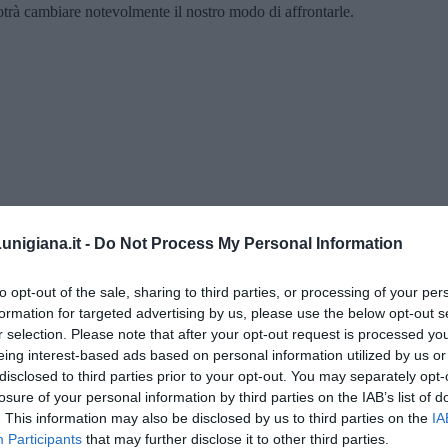
otrà cambiare notevolmente il nostro modo di affrontarle.
nigiana.it -
Do Not Process My Personal Information
to opt-out of the sale, sharing to third parties, or processing of your per
formation for targeted advertising by us, please use the below opt-out s
r selection. Please note that after your opt-out request is processed y
erica Giusti
eing interest-based ads based on personal information utilized by us or
disclosed to third parties prior to your opt-out. You may separately opt-
losure of your personal information by third parties on the IAB’s list of
. This information may also be disclosed by us to third parties on the
IA
 QB (quanto basta)
Participants
that may further disclose it to other third parties.