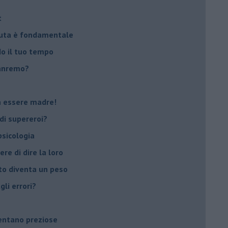
t
peuta è fondamentale
do il tuo tempo
Sanremo?
on essere madre!
di supereroi?
 psicologia
ere di dire la loro
to diventa un peso
li errori?
ventano preziose