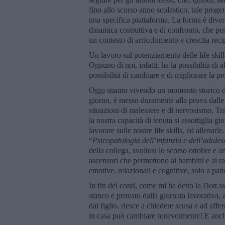
fino allo scorso anno scolastico, tale proget
una specifica piattaforma. La forma è divers
dinamica costruttiva e di confronto, che perm
un contesto di arricchimento e crescita reci
Un lavoro sul potenziamento delle life skill
Ognuno di noi, infatti, ha la possibilità di
possibilità di cambiare e di migliorare la p
Oggi stiamo vivendo un momento storico d
giorno, è messo duramente alla prova dalle 
situazioni di malessere e di nervosismo. T
la nostra capacità di tenuta si assottiglia 
lavorare sulle nostre life skills, ed allenar
“
Psicopatologia dell’infanzia e dell’adoles
della collega, svoltosi lo scorso ottobre e 
ascensori che permettono ai bambini e ai ra
emotive, relazionali e cognitive, solo a patt
In fin dei conti, come mi ha detto la Dott.ss
stanco e provato dalla giornata lavorativa, a
dal figlio, riesce a chiedere scusa e ad aff
in casa può cambiare notevolmente! E anch