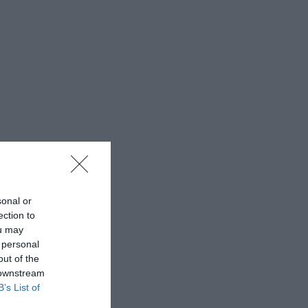
sonal or
ection to
ou may
 personal
out of the
 downstream
B’s List of