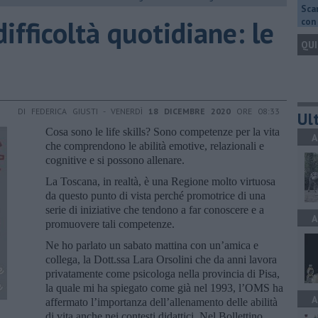
Scar
difficoltà quotidiane: le
con 
QUI
DI FEDERICA GIUSTI - VENERDÌ
18 DICEMBRE 2020
ORE 08:33
Ult
Cosa sono le life skills? Sono competenze per la vita
A
che comprendono le abilità emotive, relazionali e
cognitive e si possono allenare.
La Toscana, in realtà, è una Regione molto virtuosa
da questo punto di vista perché promotrice di una
serie di iniziative che tendono a far conoscere e a
A
promuovere tali competenze.
Ne ho parlato un sabato mattina con un’amica e
collega, la Dott.ssa Lara Orsolini che da anni lavora
privatamente come psicologa nella provincia di Pisa,
la quale mi ha spiegato come già nel 1993, l’OMS ha
A
affermato l’importanza dell’allenamento delle abilità
di vita anche nei contesti didattici. Nel Bollettino