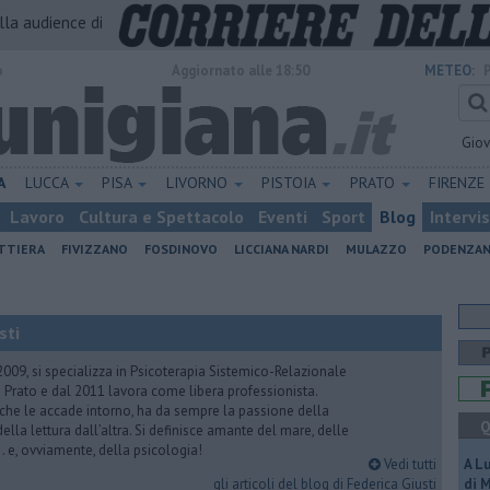
alla audience di
o
Aggiornato alle 18:50
METEO:
Gio
A
LUCCA
PISA
LIVORNO
PISTOIA
PRATO
FIRENZE
Lavoro
Cultura e Spettacolo
Eventi
Sport
Blog
Intervi
ATTIERA
FIVIZZANO
FOSDINOVO
LICCIANA NARDI
MULAZZO
PODENZA
sti
2009, si specializza in Psicoterapia Sistemico-Relazionale
 Prato e dal 2011 lavora come libera professionista.
 che le accade intorno, ha da sempre la passione della
Q
ella lettura dall’altra. Si definisce amante del mare, delle
 e, ovviamente, della psicologia!
Vedi tutti
A L
gli articoli del blog di Federica Giusti
di 