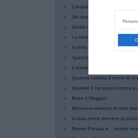
​L'impatto delle alte tempera
Sei anni di Psico-Cose
Persona
​Anche il terapeuta “sente”
​La forza silenziosa dell'imp
​Il mito della madre leonessa
Spazi leggeri per tempi comp
Il bambino, il marshmallow e
​Quando cambia il nome di u
​Quando il terapeuta torna a 
​Buon 1 Maggio!
Ritornare indietro di vent’ann
​A cosa serve davvero la psic
​Buona Pasqua e … buona rina