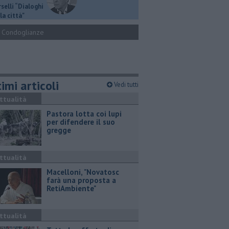
selli “Dialoghi
la città"
Condoglianze
imi articoli
Vedi tutti
ttualità
Pastora lotta coi lupi
per difendere il suo
gregge
ttualità
Macelloni, "Novatosc
farà una proposta a
RetiAmbiente"
ttualità