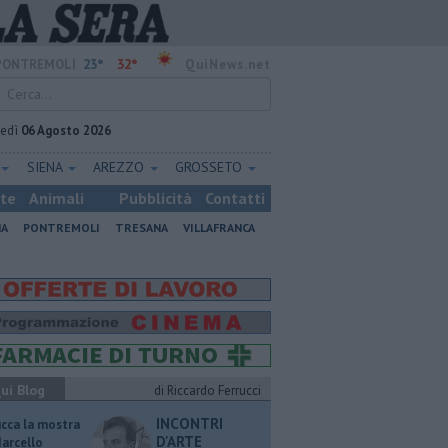
23°
32°
PONTREMOLI
QuiNews.net
vedì
06 Agosto 2026
SIENA
AREZZO
GROSSETO
ste
Animali
Pubblicità
Contatti
NA
PONTREMOLI
TRESANA
VILLAFRANCA
ui Blog
di Riccardo Ferrucci
INCONTRI
ucca la mostra
D'ARTE
Marcello