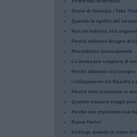
​Vivere nell’incertezza
​Storie di rinascita: i Take Tha
​Quando la rigidità del tera
​Non sei indietro, stai seguen
​Perché abbiamo bisogno di 
​Maschilismo inconsapevole
​La donna può scegliere di n
​Perché abbiamo così bisogno 
​I collegamenti tra filosofia e
​Perché tutti si sentono in dov
​Quando crescere troppo pres
​Perché non impariamo mai dag
​Buone Feste!
​Kintsugi: quando le crepe di