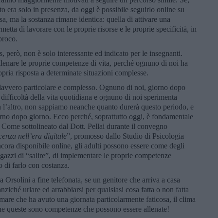
to era solo in presenza, da oggi è possibile seguirlo online su
a, ma la sostanza rimane identica: quella di attivare una
etta di lavorare con le proprie risorse e le proprie specificità, in
proco.
s, però, non è solo interessante ed indicato per le insegnanti.
 allenare le proprie competenze di vita, perché ognuno di noi ha
ropria risposta a determinate situazioni complesse.
avvero particolare e complesso. Ognuno di noi, giorno dopo
difficoltà della vita quotidiana e ognuno di noi sperimenta
ra l’altro, non sappiamo neanche quanto durerà questo periodo, e
giorno dopo giorno. Ecco perché, soprattutto oggi, è fondamentale
le. Come sottolineato dal Dott. Pellai durante il convegno
cenza nell’era digitale
”, promosso dallo Studio di Psicologia
ancora disponibile online, gli adulti possono essere come degli
gazzi di “salire”, di implementare le proprie competenze
o di farlo con costanza.
a Orsolini a fine telefonata, se un genitore che arriva a casa
nziché urlare ed arrabbiarsi per qualsiasi cosa fatta o non fatta
ermare che ha avuto una giornata particolarmente faticosa, il clima
e queste sono competenze che possono essere allenate!