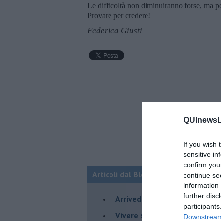
Le difficoltà non diminuiranno forse, ma p
Provare per credere!
Federica Giusti
QUInewsLu
If you wish 
sensitive in
confirm you
Articoli dal Blog “Psico-cose” di Fed
continue se
information 
further disc
​Arrivederci a settembre
participants
​Vivere secondo la regola del
Downstream 