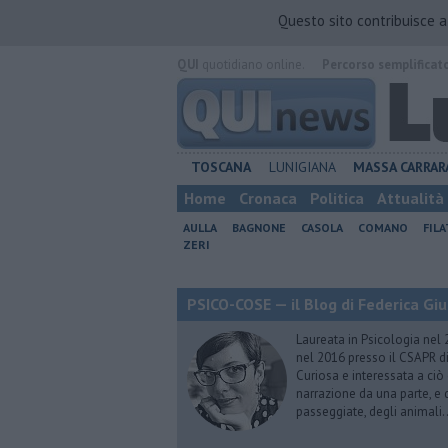
Questo sito contribuisce 
QUI
quotidiano online.
Percorso semplificat
TOSCANA
LUNIGIANA
MASSA CARRAR
Home
Cronaca
Politica
Attualità
AULLA
BAGNONE
CASOLA
COMANO
FIL
ZERI
PSICO-COSE — il Blog di Federica Giu
Laureata in Psicologia nel 
nel 2016 presso il CSAPR di
Curiosa e interessata a ciò
narrazione da una parte, e d
passeggiate, degli animali…