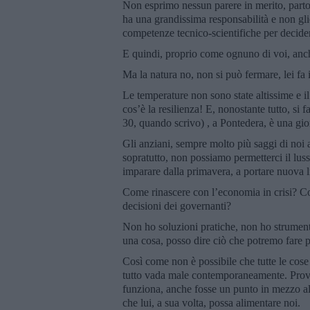
Non esprimo nessun parere in merito, parto
ha una grandissima responsabilità e non glie
competenze tecnico-scientifiche per decide
E quindi, proprio come ognuno di voi, anc
Ma la natura no, non si può fermare, lei fa i
Le temperature non sono state altissime e il
cos’è la resilienza! E, nonostante tutto, si 
30, quando scrivo) , a Pontedera, è una gio
Gli anziani, sempre molto più saggi di noi
sopratutto, non possiamo permetterci il lus
imparare dalla primavera, a portare nuova l
Come rinascere con l’economia in crisi? Co
decisioni dei governanti?
Non ho soluzioni pratiche, non ho strument
una cosa, posso dire ciò che potremo fare p
Così come non è possibile che tutte le cose
tutto vada male contemporaneamente. Provia
funziona, anche fosse un punto in mezzo al
che lui, a sua volta, possa alimentare noi.