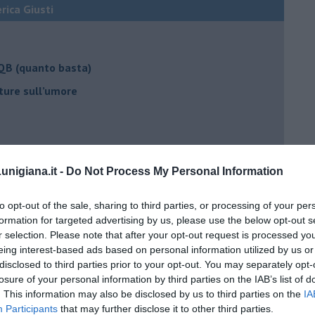
erica Giusti
 QB (quanto basta)
ture sull’umore
egno
nigiana.it -
Do Not Process My Personal Information
lessi
to opt-out of the sale, sharing to third parties, or processing of your per
formation for targeted advertising by us, please use the below opt-out s
 il tempo
r selection. Please note that after your opt-out request is processed y
eing interest-based ads based on personal information utilized by us or
na sindrome
disclosed to third parties prior to your opt-out. You may separately opt-
casa
losure of your personal information by third parties on the IAB’s list of
. This information may also be disclosed by us to third parties on the
IA
Participants
that may further disclose it to other third parties.