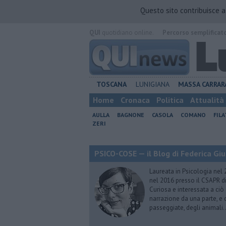
Questo sito contribuisce 
QUI
quotidiano online.
Percorso semplificat
TOSCANA
LUNIGIANA
MASSA CARRAR
Home
Cronaca
Politica
Attualità
AULLA
BAGNONE
CASOLA
COMANO
FIL
ZERI
PSICO-COSE — il Blog di Federica Giu
Laureata in Psicologia nel 
nel 2016 presso il CSAPR di
Curiosa e interessata a ciò
narrazione da una parte, e d
passeggiate, degli animali…