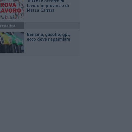
​Tutte le offerte di
lavoro in provincia di
Massa Carrara
ttualità
​Benzina, gasolio, gpl,
ecco dove risparmiare