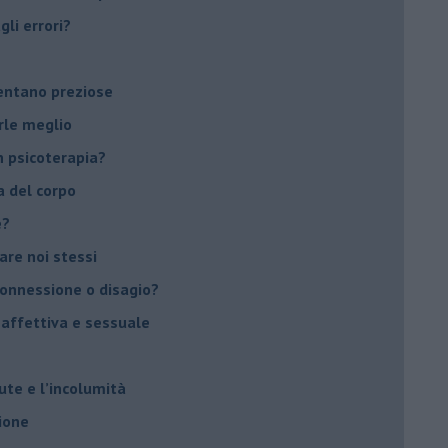
li errori?
ventano preziose
rle meglio
 psicoterapia?
a del corpo
e?
vare noi stessi
 connessione o disagio?
 affettiva e sessuale
ute e l’incolumità
ione