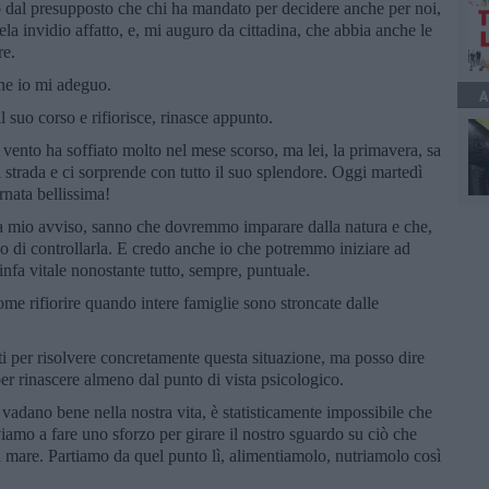
 dal presupposto che chi ha mandato per decidere anche per noi,
la invidio affatto, e, mi auguro da cittadina, che abbia anche le
re.
he io mi adeguo.
A
l suo corso e rifiorisce, rinasce appunto.
 vento ha soffiato molto nel mese scorso, ma lei, la primavera, sa
fa strada e ci sorprende con tutto il suo splendore. Oggi martedì
rnata bellissima!
 a mio avviso, sanno che dovremmo imparare dalla natura e che,
so di controllarla. E credo anche io che potremmo iniziare ad
infa vitale nonostante tutto, sempre, puntuale.
me rifiorire quando intere famiglie sono stroncate dalle
i per risolvere concretamente questa situazione, ma posso dire
er rinascere almeno dal punto di vista psicologico.
 vadano bene nella nostra vita, è statisticamente impossibile che
mo a fare uno sforzo per girare il nostro sguardo su ciò che
 mare. Partiamo da quel punto lì, alimentiamolo, nutriamolo così