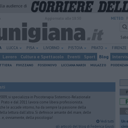
alla audience di
o
Aggiornato alle 18:50
METEO:
Sab
A
LUCCA
PISA
LIVORNO
PISTOIA
PRATO
FIRENZE
Lavoro
Cultura e Spettacolo
Eventi
Sport
Blog
Intervi
ATTIERA
FIVIZZANO
FOSDINOVO
LICCIANA NARDI
MULAZZO
PODENZA
sti
2009, si specializza in Psicoterapia Sistemico-Relazionale
 Prato e dal 2011 lavora come libera professionista.
 che le accade intorno, ha da sempre la passione della
Q
ella lettura dall’altra. Si definisce amante del mare, delle
 e, ovviamente, della psicologia!
Vedi tutti
​Un 
gli articoli del blog di Federica Giusti
civ