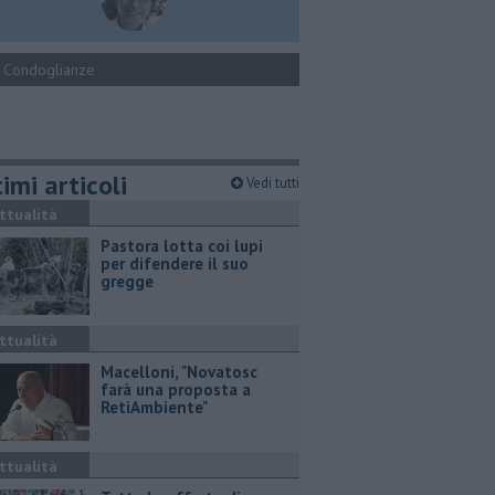
Condoglianze
imi articoli
Vedi tutti
ttualità
Pastora lotta coi lupi
per difendere il suo
gregge
ttualità
Macelloni, "Novatosc
farà una proposta a
RetiAmbiente"
ttualità