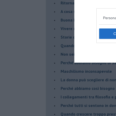
Ritornare indietro di vent’ann
​A cosa serve davvero la psic
Persona
​Buona Pasqua e … buona rina
​Vivere nell’incertezza
​Storie di rinascita: i Take Tha
​Quando la rigidità del tera
​Non sei indietro, stai seguen
​Perché abbiamo bisogno di 
​Maschilismo inconsapevole
​La donna può scegliere di n
​Perché abbiamo così bisogno 
​I collegamenti tra filosofia e
​Perché tutti si sentono in dov
​Quando crescere troppo pres