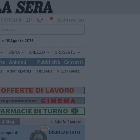
22°
31°
PONTREMOLI
QuiNews.net
ato
08 Agosto 2026
SIENA
AREZZO
GROSSETO
ste
Animali
Pubblicità
Contatti
NA
PONTREMOLI
TRESANA
VILLAFRANCA
ui Blog
di Adolfo Santoro
DISINCANTATO
esempio di
ismo