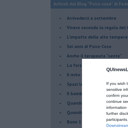
Articoli dal Blog “Psico-cose” di Fed
​Arrivederci a settembre
​Vivere secondo la regola del
​L'impatto delle alte tempera
Sei anni di Psico-Cose
​Anche il terapeuta “sente”
​La forza silenziosa dell'imp
QUInewsLu
​Il mito della madre leonessa
Spazi leggeri per tempi comp
If you wish 
sensitive in
Il bambino, il marshmallow e
confirm you
continue se
​Quando cambia il nome di u
information 
​Quando il terapeuta torna a 
further disc
participants
​Buon 1 Maggio!
Downstream 