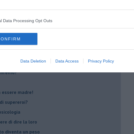
i
oterapia
l Data Processing Opt Outs
scita!
CONFIRM
t
peuta è fondamentale
Data Deletion
Data Access
Privacy Policy
do il tuo tempo
Sanremo?
on essere madre!
di supereroi?
 psicologia
ere di dire la loro
to diventa un peso