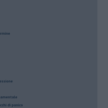
ermine
ressione
à
ndamentale
cchi di panico