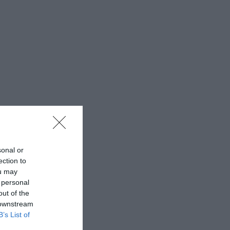
sonal or
ection to
ou may
 personal
out of the
 downstream
B’s List of