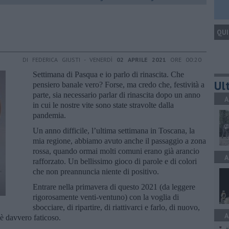
QUI
DI FEDERICA GIUSTI - VENERDÌ
02 APRILE 2021
ORE 00:20
Settimana di Pasqua e io parlo di rinascita. Che
Ult
pensiero banale vero? Forse, ma credo che, festività a
parte, sia necessario parlar di rinascita dopo un anno
A
in cui le nostre vite sono state stravolte dalla
pandemia.
Un anno difficile, l’ultima settimana in Toscana, la
mia regione, abbiamo avuto anche il passaggio a zona
rossa, quando ormai molti comuni erano già arancio
A
rafforzato. Un bellissimo gioco di parole e di colori
che non preannuncia niente di positivo.
Entrare nella primavera di questo 2021 (da leggere
rigorosamente venti-ventuno) con la voglia di
sbocciare, di ripartire, di riattivarci e farlo, di nuovo,
A
 è davvero faticoso.