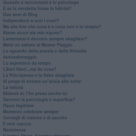
​Quando a raccontarsi è lo psicologo
​E se la vendetta fosse la felicità?
​Due anni di Blog
​Indipendenti a tutti i costi?
​Ma alla fine che cosa è e cosa non è la terapia?
​Siamo sicuri sia mio nipote?
​Lamentarsi è davvero sempre sbagliato?
​Metti un sabato al Museo Piaggio
​Lo sguardo della poesia e della filosofia
Autosabotaggio
​Lo aspettavo da tempo
​Liberi liberi...ma da cosa?
​La Principessa e la fiaba sbagliata
Si prega di entrare un’ansia alla volta!
​La felicità
​Ebbene sì, l’ho preso anche io!
​Davvero la psicologia è superflua?
Paure legittime
​Memento celebrare semper
​Consigli di visione e di ascolto
​Il velo oscuro
Resistenza
​Il tempo libero. Il tempo ritrovato.