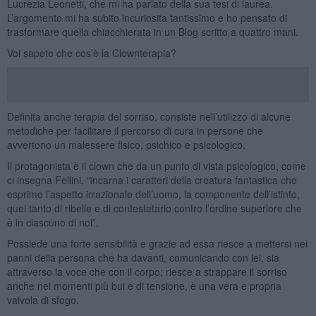
Lucrezia Leonetti, che mi ha parlato della sua tesi di laurea.
L’argomento mi ha subito incuriosita tantissimo e ho pensato di
trasformare quella chiacchierata in un Blog scritto a quattro mani.
Voi sapete che cos’è la Clownterapia?
Definita anche terapia del sorriso, consiste nell’utilizzo di alcune
metodiche per facilitare il percorso di cura in persone che
avvertono un malessere fisico, psichico e psicologico.
Il protagonista è il clown che da un punto di vista psicologico, come
ci insegna Fellini, “incarna i caratteri della creatura fantastica che
esprime l’aspetto irrazionale dell’uomo, la componente dell’istinto,
quel tanto di ribelle e di contestatario contro l’ordine superiore che
è in ciascuno di noi”.
Possiede una forte sensibilità e grazie ad essa riesce a mettersi nei
panni della persona che ha davanti, comunicando con lei, sia
attraverso la voce che con il corpo; riesce a strappare il sorriso
anche nei momenti più bui e di tensione, è una vera e propria
valvola di sfogo.