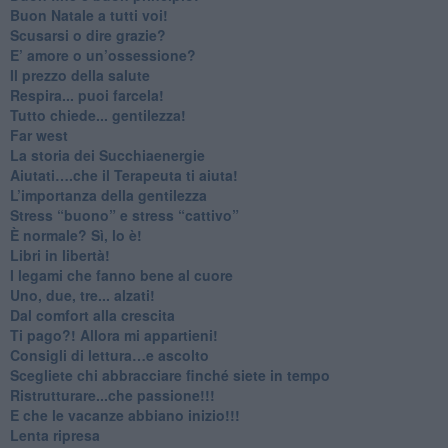
​Buon Natale a tutti voi!
​Scusarsi o dire grazie?
​E’ amore o un’ossessione?
​Il prezzo della salute
​Respira... puoi farcela!
​Tutto chiede... gentilezza!
​Far west
​La storia dei Succhiaenergie
​Aiutati….che il Terapeuta ti aiuta!
​L’importanza della gentilezza
​Stress “buono” e stress “cattivo”
​È normale? Sì, lo è!
​Libri in libertà!
​I legami che fanno bene al cuore
Uno, due, tre... alzati!​
​Dal comfort alla crescita
​Ti pago?! Allora mi appartieni!​
​Consigli di lettura…e ascolto
​Scegliete chi abbracciare finché siete in tempo
​Ristrutturare...che passione!!!
​E che le vacanze abbiano inizio!!!
​Lenta ripresa