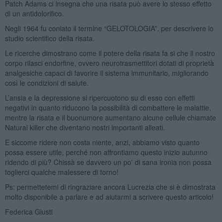
Patch Adams ci insegna che una risata può avere lo stesso effetto
di un antidolorifico.
Negli 1964 fu coniato il termine “GELOTOLOGIA”, per descrivere lo
studio scientifico della risata.
Le ricerche dimostrano come il potere della risata fa si che il nostro
corpo rilasci endorfine, ovvero neurotrasmettitori dotati di proprietà
analgesiche capaci di favorire il sistema immunitario, migliorando
così le condizioni di salute.
L’ansia e la depressione si ripercuotono su di esso con effetti
negativi in quanto riducono la possibilità di combattere le malattie,
mentre la risata e il buonumore aumentano alcune cellule chiamate
Natural killer che diventano nostri importanti alleati.
E siccome ridere non costa niente, anzi, abbiamo visto quanto
possa essere utile, perché non affrontiamo questo inizio autunno
ridendo di più? Chissà se davvero un po' di sana ironia non possa
toglierci qualche malessere di torno!
Ps: permettetemi di ringraziare ancora Lucrezia che si è dimostrata
molto disponibile a parlare e ad aiutarmi a scrivere questo articolo!
Federica Giusti