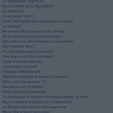
​Le distorsioni cognitive
​Buona Festa della Repubblica
Le emozioni
​Ce la posso fare!!!
​Cose delle quali non dovremmo scusarci
​La famiglia
​Se avessi fatto questo forse adesso…
​Sii la persona di cui avevi bisogno
Che cosa è la serotonina e a cosa serve?
​Hai Presente Vero?
A cosa serve essere assertivi?
​Che cosa vuol dire accettare?
​Cosa ci sta accadendo
​Compleanni speciali
​Famiglie disfunzionali
​Abbiamo bisogno di sederci e parlare
Sono solo canzonette (?)
​Stai bene con te stesso?
​OPS! Ci siamo presentati!
​La mancanza di rispetto dovrebbe essere un reato
​Ma c’è davvero bisogno di combattenti?
​La Befana che tutte le feste porta via
Buon fine e buon principio!