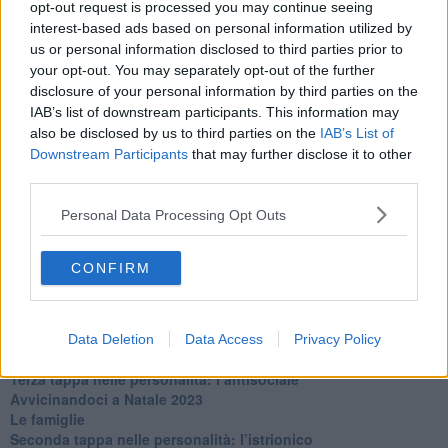
opt-out request is processed you may continue seeing
​L’uomo o l’orso?
interest-based ads based on personal information utilized by
Non hanno un amico a teatro​
us or personal information disclosed to third parties prior to
​Tutta una questione di rispetto
your opt-out. You may separately opt-out of the further
​Cose che ci esauriscono
disclosure of your personal information by third parties on the
​Vespa che passione!
IAB’s list of downstream participants. This information may
​Lasciate ai vostri figli il diritto di piangere
also be disclosed by us to third parties on the
IAB’s List of
​Parole d’amore regalate al vento
Downstream Participants
that may further disclose it to other
​Essere genitori di un adolescente
third parties.
​Saper pazientare
​Giornata del Fiocchetto Lilla
Personal Data Processing Opt Outs
​Venerdì emozionalmente sostenibile
Ma ti ascolti?
Contornati di persone che…
CONFIRM
Non dare niente per scontato
Che cos’è la dipendenza affettiva?
Quarta tappa nelle personalità: il narcisista
​Nuovi arrivi!
Data Deletion
Data Access
Privacy Policy
​Iniziamo l’anno con il piede giusto
​Terza tappa nelle personalità: l’antisociale
​Avvicinandoci a Natale 2023
Le famiglie
Seconda tappa nelle personalità: l’istrionico