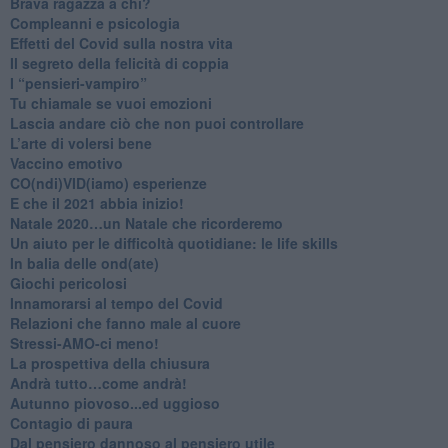
​Brava ragazza a chi?
​Compleanni e psicologia
Effetti del Covid sulla nostra vita
Il segreto della felicità di coppia
​I “pensieri-vampiro”
​Tu chiamale se vuoi emozioni
​Lascia andare ciò che non puoi controllare
L’arte di volersi bene
​Vaccino emotivo
CO(ndi)VID(iamo) esperienze
​E che il 2021 abbia inizio!
​Natale 2020…un Natale che ricorderemo
Un aiuto per le difficoltà quotidiane: le life skills
​In balia delle ond(ate)
Giochi pericolosi
Innamorarsi al tempo del Covid
​Relazioni che fanno male al cuore
​Stressi-AMO-ci meno!
​La prospettiva della chiusura
​Andrà tutto…come andrà!
Autunno piovoso...ed uggioso
​Contagio di paura
​Dal pensiero dannoso al pensiero utile