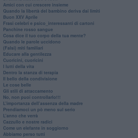
​Amici con cui crescere insieme
​Quando la libertà del bambino deriva dai limiti
Buon XXV Aprile
​Frasi celebri e psico_interessanti di cartoni
​Panchine rosso sangue
​Cosa dice il tuo corpo della tua mente?
​Quando le parole uccidono
​(Falsi) miti familiari
​Educare alla gentilezza
​Cuoricini, cuoricini
I lutti della vita
​Dentro la stanza di terapia
​Il bello della condivisione
Le cose belle
​Gli stili di attaccamento
No, non puoi controllarlo!!!
​L’importanza dell’assenza della madre
​Prendiamoci un pò meno sul serio
​L’anno che verrà
​Cazzullo e nostre radici
​Come un elefante in soggiorno
​Abbiamo perso tutti