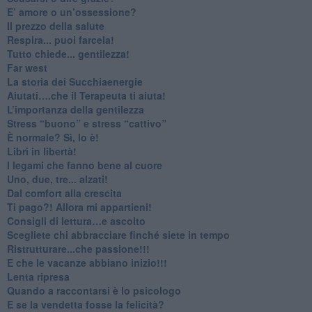
​E’ amore o un’ossessione?
​Il prezzo della salute
​Respira... puoi farcela!
​Tutto chiede... gentilezza!
​Far west
​La storia dei Succhiaenergie
​Aiutati….che il Terapeuta ti aiuta!
​L’importanza della gentilezza
​Stress “buono” e stress “cattivo”
​È normale? Sì, lo è!
​Libri in libertà!
​I legami che fanno bene al cuore
Uno, due, tre... alzati!​
​Dal comfort alla crescita
​Ti pago?! Allora mi appartieni!​
​Consigli di lettura…e ascolto
​Scegliete chi abbracciare finché siete in tempo
​Ristrutturare...che passione!!!
​E che le vacanze abbiano inizio!!!
​Lenta ripresa
​Quando a raccontarsi è lo psicologo
​E se la vendetta fosse la felicità?