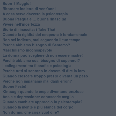
​Buon 1 Maggio!
Ritornare indietro di vent’anni
​A cosa serve davvero la psicoterapia
​Buona Pasqua e … buona rinascita!
​Vivere nell’incertezza
​Storie di rinascita: i Take That
​Quando la rigidità del terapeuta è fondamentale
​Non sei indietro, stai seguendo il tuo tempo
​Perché abbiamo bisogno di Sanremo?
​Maschilismo inconsapevole
​La donna può scegliere di non essere madre!
​Perché abbiamo così bisogno di supereroi?
​I collegamenti tra filosofia e psicologia
​Perché tutti si sentono in dovere di dire la loro
​Quando crescere troppo presto diventa un peso
​Perché non impariamo mai dagli errori?
​Buone Feste!
​Kintsugi: quando le crepe diventano preziose
Ansia e depressione: conoscerle meglio
Quando cambiare approccio in psicoterapia?
​Quando la mente è più stanca del corpo
Non dormo, che cosa vuol dire?