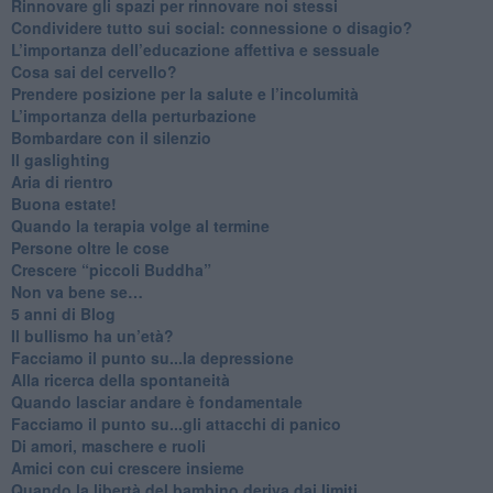
​Rinnovare gli spazi per rinnovare noi stessi
​Condividere tutto sui social: connessione o disagio?
​L’importanza dell’educazione affettiva e sessuale
​Cosa sai del cervello?
Prendere posizione per la salute e l’incolumità
L’importanza della perturbazione
​Bombardare con il silenzio
Il gaslighting
Aria di rientro
Buona estate!
​Quando la terapia volge al termine
​Persone oltre le cose
​Crescere “piccoli Buddha”
Non va bene se…
​5 anni di Blog
​Il bullismo ha un’età?
Facciamo il punto su...la depressione
​Alla ricerca della spontaneità
​Quando lasciar andare è fondamentale
Facciamo il punto su...gli attacchi di panico
Di amori, maschere e ruoli
​Amici con cui crescere insieme
​Quando la libertà del bambino deriva dai limiti