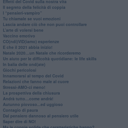
Effetti del Covid sulla nostra vita
Il segreto della felicità di coppia
​I “pensieri-vampiro”
​Tu chiamale se vuoi emozioni
​Lascia andare ciò che non puoi controllare
L’arte di volersi bene
​Vaccino emotivo
CO(ndi)VID(iamo) esperienze
​E che il 2021 abbia inizio!
​Natale 2020…un Natale che ricorderemo
Un aiuto per le difficoltà quotidiane: le life skills
​In balia delle ond(ate)
Giochi pericolosi
Innamorarsi al tempo del Covid
​Relazioni che fanno male al cuore
​Stressi-AMO-ci meno!
​La prospettiva della chiusura
​Andrà tutto…come andrà!
Autunno piovoso...ed uggioso
​Contagio di paura
​Dal pensiero dannoso al pensiero utile
​Saper dire di NO!
​Ma le coppie solide che caratteristiche hanno?