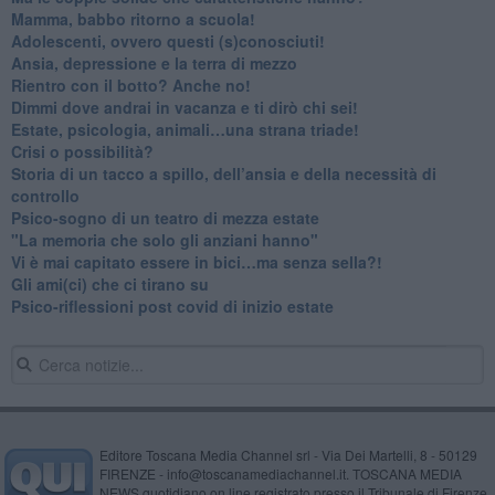
​Mamma, babbo ritorno a scuola!
Adolescenti, ovvero questi (s)conosciuti!
Ansia, depressione e la terra di mezzo
​Rientro con il botto? Anche no!
Dimmi dove andrai in vacanza e ti dirò chi sei!
​Estate, psicologia, animali…una strana triade!
​Crisi o possibilità?
​Storia di un tacco a spillo, dell’ansia e della necessità di
controllo
​Psico-sogno di un teatro di mezza estate
"La memoria che solo gli anziani hanno"
​Vi è mai capitato essere in bici…ma senza sella?!
​Gli ami(ci) che ci tirano su
Psico-riflessioni post covid di inizio estate
Editore Toscana Media Channel srl - Via Dei Martelli, 8 - 50129
FIRENZE - info@toscanamediachannel.it. TOSCANA MEDIA
NEWS quotidiano on line registrato presso il Tribunale di Firenze