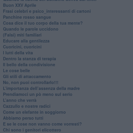
Buon XXV Aprile
​Frasi celebri e psico_interessanti di cartoni
​Panchine rosso sangue
​Cosa dice il tuo corpo della tua mente?
​Quando le parole uccidono
​(Falsi) miti familiari
​Educare alla gentilezza
​Cuoricini, cuoricini
I lutti della vita
​Dentro la stanza di terapia
​Il bello della condivisione
Le cose belle
​Gli stili di attaccamento
No, non puoi controllarlo!!!
​L’importanza dell’assenza della madre
​Prendiamoci un pò meno sul serio
​L’anno che verrà
​Cazzullo e nostre radici
​Come un elefante in soggiorno
​Abbiamo perso tutti
E se le cose non vanno come vorresti?
​Chi sono i genitori elicottero