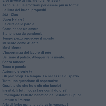
​E se invece di iniziare tu smettessi?
​Ascolta le tue emozioni per essere più in forma!
​La lista dei buoni propositi
2021 Ciao
Buon Natale !
​La cura delle parole
​Come nasce un amore
Stanchezza da pandemia
​Tempo per...conoscere il mondo
​Mi sento come Atlante
​Movi-Mente
​L’importanza del lavoro di rete
​Deliziare il palato. Alleggerire la mente.
​Senza rancore
​Testa e pancia
​Autunno e serie tv
​Gli psicologi. La terapia. La necessità di spazio
​Tutta una questione di aspettative.
​Grazie a ciò che ho e ciò che faccio!
​Inevitabili lutti...cosa fare con il dolore?
Prolungare l’effetto benefico dell’estate? Si può!
​Letture a km zero
​Aria di ferie: ma la terapia va in vacanza?