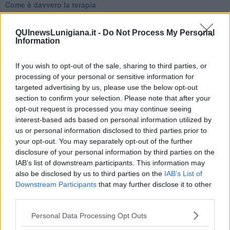
Come è davvero la terapia
Quando il diritto alla disconnessione non viene accolto
​L’importanza della comunicazione in famiglia
QUInewsLunigiana.it -
Do Not Process My Personal
​Il diritto ad essere disconnessi
Information
​Il pensiero dicotomico e la salute mentale
​Consigli di lettura per genitori e non solo
​La Clownterapia
If you wish to opt-out of the sale, sharing to third parties, or
​Differenze tra persone frustrate e non
processing of your personal or sensitive information for
L’invisibile fatica mentale
targeted advertising by us, please use the below opt-out
Vacanze a km zero
section to confirm your selection. Please note that after your
​Buone Vacan(si)e!
opt-out request is processed you may continue seeing
​Il lato positivo delle cose
interest-based ads based on personal information utilized by
​Storie antiche di tempi moderni
us or personal information disclosed to third parties prior to
​Quello che alle mamme non dicono
your opt-out. You may separately opt-out of the further
Adultescenza
disclosure of your personal information by third parties on the
Homo imbecillis
IAB’s list of downstream participants. This information may
​4 anni di Blog
also be disclosed by us to third parties on the
IAB’s List of
Quando il silenzio è aggressivo
Downstream Participants
that may further disclose it to other
​Il passato, questo conosciuto!
third parties.
​Clima ballerino e sbalzi d’umore
La maternità
Personal Data Processing Opt Outs
​L’uomo o l’orso?