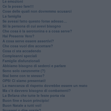
Le emozioni
​Ce la posso fare!!!
​Cose delle quali non dovremmo scusarci
​La famiglia
​Se avessi fatto questo forse adesso…
​Sii la persona di cui avevi bisogno
Che cosa è la serotonina e a cosa serve?
​Hai Presente Vero?
A cosa serve essere assertivi?
​Che cosa vuol dire accettare?
​Cosa ci sta accadendo
​Compleanni speciali
​Famiglie disfunzionali
​Abbiamo bisogno di sederci e parlare
Sono solo canzonette (?)
​Stai bene con te stesso?
​OPS! Ci siamo presentati!
​La mancanza di rispetto dovrebbe essere un reato
​Ma c’è davvero bisogno di combattenti?
​La Befana che tutte le feste porta via
Buon fine e buon principio!
​Buon Natale a tutti voi!
​Scusarsi o dire grazie?