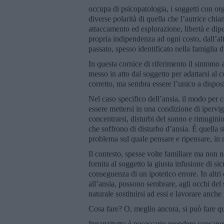
occupa di psicopatologia, i soggetti con or
diverse polarità di quella che l’autrice chi
attaccamento ed esplorazione, libertà e dip
propria indipendenza ad ogni costo, dall’al
passato, spesso identificato nella famiglia d
In questa cornice di riferimento il sintomo
messo in atto dal soggetto per adattarsi al
corretto, ma sembra essere l’unico a dispos
Nel caso specifico dell’ansia, il modo per 
essere mettersi in una condizione di ipervigi
concentrarsi, disturbi del sonno e rimugini
che soffrono di disturbo d’ansia. È quella s
problema sul quale pensare e ripensare, in 
Il contesto, spesse volte familiare ma non 
fornita al soggetto la giusta infusione di si
conseguenza di un ipotetico errore. In altri 
all’ansia, possono sembrare, agli occhi del 
naturale sostituirsi ad essi e lavorare anche 
Cosa fare? O, meglio ancora, si può fare qu
Innanzitutto è necessario prendere consapev