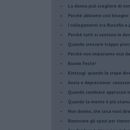
​La donna può scegliere di n
​Perché abbiamo così bisogno 
​I collegamenti tra filosofia e
​Perché tutti si sentono in dov
​Quando crescere troppo pres
​Perché non impariamo mai dag
​Buone Feste!
​Kintsugi: quando le crepe di
Ansia e depressione: conosce
Quando cambiare approccio in
​Quando la mente è più stanc
Non dormo, che cosa vuol dir
​Rinnovare gli spazi per rinno