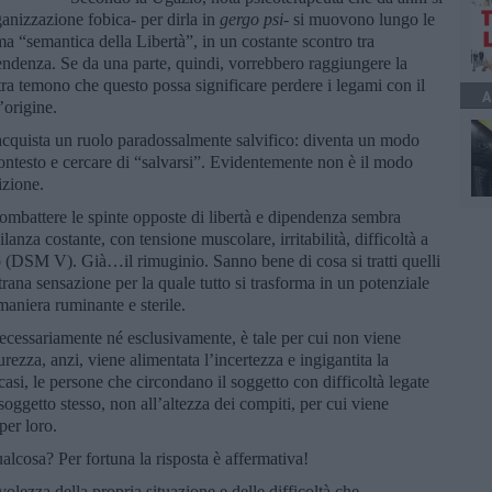
ganizzazione fobica- per dirla in
gergo psi
- si muovono lungo le
ama “semantica della Libertà”, in un costante scontro tra
endenza. Se da una parte, quindi, vorrebbero raggiungere la
tra temono che questo possa significare perdere i legami con il
A
’origine.
 acquista un ruolo paradossalmente salvifico: diventa un modo
 contesto e cercare di “salvarsi”. Evidentemente non è il modo
izione.
combattere le spinte opposte di libertà e dipendenza sembra
lanza costante, con tensione muscolare, irritabilità, difficoltà a
o (DSM V). Già…il rimuginio. Sanno bene di cosa si tratti quelli
trana sensazione per la quale tutto si trasforma in un potenziale
maniera ruminante e sterile.
necessariamente né esclusivamente, è tale per cui non viene
curezza, anzi, viene alimentata l’incertezza e ingigantita la
casi, le persone che circondano il soggetto con difficoltà legate
soggetto stesso, non all’altezza dei compiti, per cui viene
per loro.
alcosa? Per fortuna la risposta è affermativa!
olezza della propria situazione e delle difficoltà che