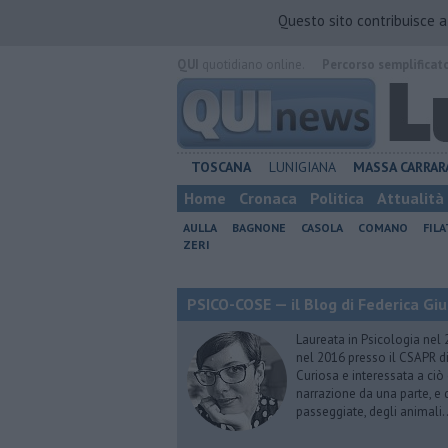
Questo sito contribuisce 
QUI
quotidiano online.
Percorso semplificat
TOSCANA
LUNIGIANA
MASSA CARRAR
Home
Cronaca
Politica
Attualità
AULLA
BAGNONE
CASOLA
COMANO
FIL
ZERI
PSICO-COSE — il Blog di Federica Giu
Laureata in Psicologia nel 
nel 2016 presso il CSAPR di
Curiosa e interessata a ciò
narrazione da una parte, e d
passeggiate, degli animali…