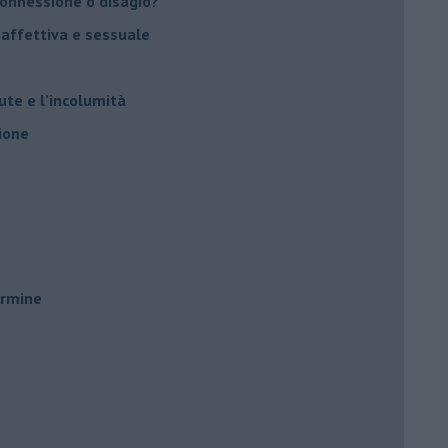
 connessione o disagio?
 affettiva e sessuale
ute e l’incolumità
ione
ermine