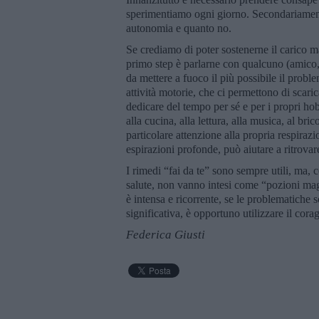
sperimentiamo ogni giorno. Secondariamen
autonomia e quanto no.
Se crediamo di poter sostenerne il carico m
primo step è parlarne con qualcuno (amico, 
da mettere a fuoco il più possibile il probl
attività motorie, che ci permettono di scari
dedicare del tempo per sé e per i propri hob
alla cucina, alla lettura, alla musica, al b
particolare attenzione alla propria respiraz
espirazioni profonde, può aiutare a ritrovare
I rimedi “fai da te” sono sempre utili, ma, c
salute, non vanno intesi come “pozioni mag
è intensa e ricorrente, se le problematiche s
significativa, è opportuno utilizzare il cora
Federica Giusti