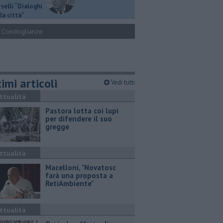
selli “Dialoghi
la città"
Condoglianze
imi articoli
Vedi tutti
ttualità
Pastora lotta coi lupi
per difendere il suo
gregge
ttualità
Macelloni, "Novatosc
farà una proposta a
RetiAmbiente"
ttualità