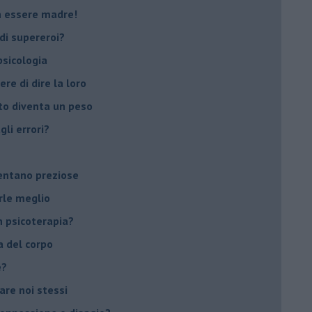
on essere madre!
di supereroi?
 psicologia
ere di dire la loro
to diventa un peso
li errori?
ventano preziose
rle meglio
 psicoterapia?
a del corpo
e?
vare noi stessi