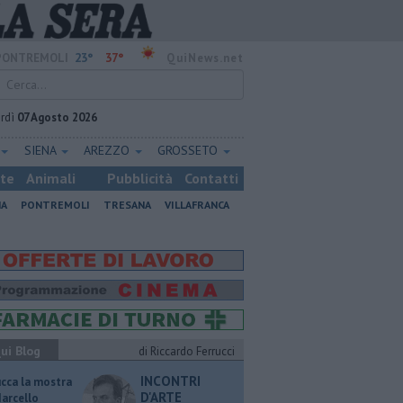
23°
37°
PONTREMOLI
QuiNews.net
rdì
07 Agosto 2026
SIENA
AREZZO
GROSSETO
ste
Animali
Pubblicità
Contatti
NA
PONTREMOLI
TRESANA
VILLAFRANCA
ui Blog
di Riccardo Ferrucci
INCONTRI
ucca la mostra
D'ARTE
Marcello