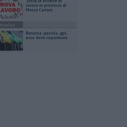
​Tutte le offerte di
lavoro in provincia di
Massa Carrara
ttualità
​Benzina, gasolio, gpl,
ecco dove risparmiare