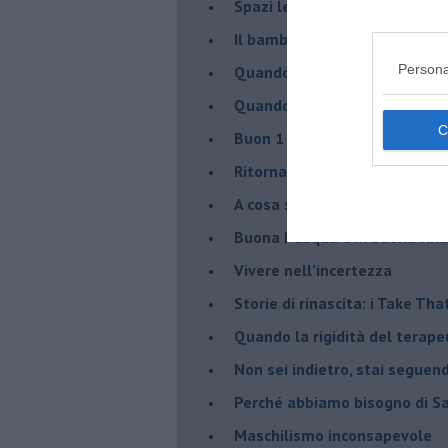
Spazi leggeri per tempi comp
Il bambino, il marshmallow e
Persona
​Quando cambia il nome di u
​Quando il terapeuta torna a 
​Buon 1 Maggio!
Ritornare indietro di vent’ann
​A cosa serve davvero la psic
​Buona Pasqua e … buona rina
​Vivere nell’incertezza
​Storie di rinascita: i Take Tha
​Quando la rigidità del tera
​Non sei indietro, stai seguen
​Perché abbiamo bisogno di 
​Maschilismo inconsapevole