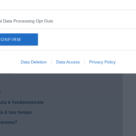
lessi
 il tempo
l Data Processing Opt Outs
na sindrome
casa
CONFIRM
i
oterapia
Data Deletion
Data Access
Privacy Policy
scita!
t
peuta è fondamentale
do il tuo tempo
Sanremo?