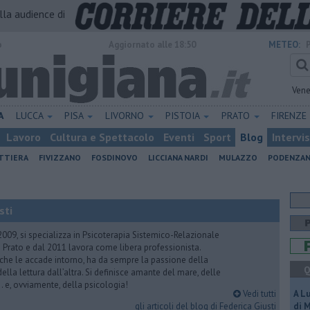
alla audience di
o
Aggiornato alle 18:50
METEO:
Vene
A
LUCCA
PISA
LIVORNO
PISTOIA
PRATO
FIRENZE
Lavoro
Cultura e Spettacolo
Eventi
Sport
Blog
Intervi
ATTIERA
FIVIZZANO
FOSDINOVO
LICCIANA NARDI
MULAZZO
PODENZA
sti
2009, si specializza in Psicoterapia Sistemico-Relazionale
 Prato e dal 2011 lavora come libera professionista.
 che le accade intorno, ha da sempre la passione della
Q
ella lettura dall’altra. Si definisce amante del mare, delle
 e, ovviamente, della psicologia!
Vedi tutti
A L
gli articoli del blog di Federica Giusti
di 