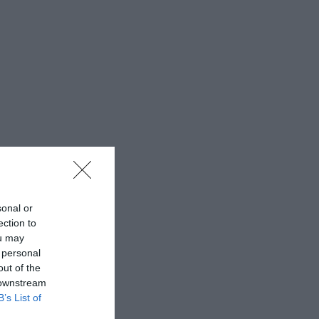
sonal or
ection to
ou may
 personal
out of the
 downstream
B’s List of