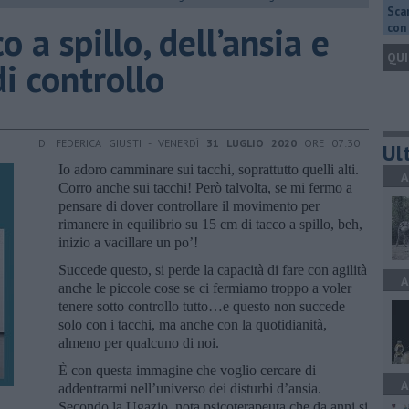
Scar
o a spillo, dell’ansia e
con 
QUI
di controllo
DI FEDERICA GIUSTI - VENERDÌ
31 LUGLIO 2020
ORE 07:30
Ult
Io adoro camminare sui tacchi, soprattutto quelli alti.
A
Corro anche sui tacchi! Però talvolta, se mi fermo a
pensare di dover controllare il movimento per
rimanere in equilibrio su 15 cm di tacco a spillo, beh,
inizio a vacillare un po’!
Succede questo, si perde la capacità di fare con agilità
A
anche le piccole cose se ci fermiamo troppo a voler
tenere sotto controllo tutto…e questo non succede
solo con i tacchi, ma anche con la quotidianità,
almeno per qualcuno di noi.
È con questa immagine che voglio cercare di
A
addentrarmi nell’universo dei disturbi d’ansia.
Secondo la Ugazio, nota psicoterapeuta che da anni si