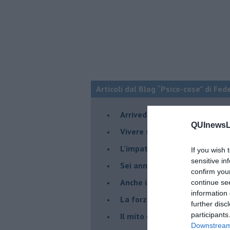
Articoli dal Blog “Psico-cose” di Fed
​Arrivederci a settembre
QUInewsLu
​Vivere secondo la regola del
​L'impatto delle alte tempera
If you wish 
sensitive in
Sei anni di Psico-Cose
confirm you
​Anche il terapeuta “sente”
continue se
information 
​La forza silenziosa dell'imp
further disc
participants
​Il mito della madre leonessa
Downstream 