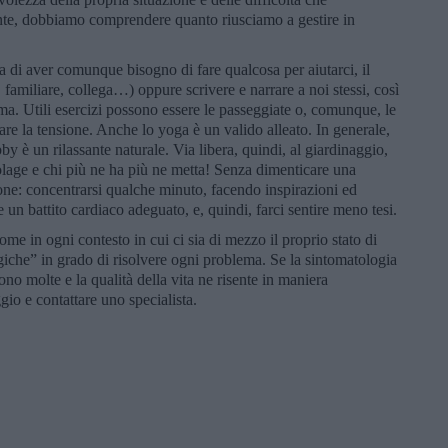
te, dobbiamo comprendere quanto riusciamo a gestire in
a di aver comunque bisogno di fare qualcosa per aiutarci, il
familiare, collega…) oppure scrivere e narrare a noi stessi, così
ema. Utili esercizi possono essere le passeggiate o, comunque, le
care la tensione. Anche lo yoga è un valido alleato. In generale,
by è un rilassante naturale. Via libera, quindi, al giardinaggio,
ricolage e chi più ne ha più ne metta! Senza dimenticare una
ione: concentrarsi qualche minuto, facendo inspirazioni ed
 un battito cardiaco adeguato, e, quindi, farci sentire meno tesi.
ome in ogni contesto in cui ci sia di mezzo il proprio stato di
iche” in grado di risolvere ogni problema. Se la sintomatologia
ono molte e la qualità della vita ne risente in maniera
ggio e contattare uno specialista.